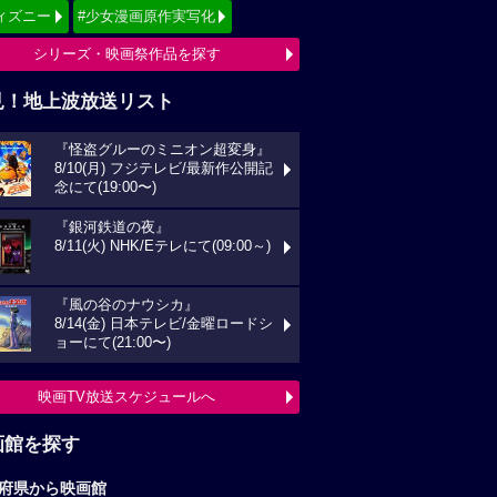
ィズニー
#少女漫画原作実写化
シリーズ・映画祭作品を探す
見！地上波放送リスト
『怪盗グルーのミニオン超変身』
8/10(月) フジテレビ/最新作公開記
念にて(19:00〜)
『銀河鉄道の夜』
8/11(火) NHK/Eテレにて(09:00～)
『風の谷のナウシカ』
8/14(金) 日本テレビ/金曜ロードシ
ョーにて(21:00〜)
映画TV放送スケジュールへ
画館を探す
府県から映画館