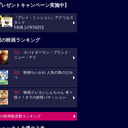
プレゼントキャンペーン実施中】
『グレイ・ミッション』アクリルス
タンド
5名様 [〆8/16(日)]
週の映画ランキング
1位
スパイダーマン：ブランド・
ニュー・デイ
2位
映画ちいかわ 人魚の島のひみ
つ
3位
映画クレヨンしんちゃん 奇々
怪々！オラの妖怪バケ～ション
の映画動員数ランキング