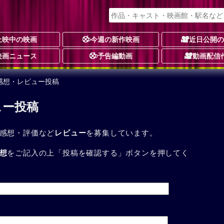
上映中の映画
今週の新作映画
近日公開
映画ニュース
予告編動画
動画配信
感想・レビュー投稿
ュー投稿
感想・評価など
レビュー
を募集しています。
想
をご記入の上「投稿を確認する」ボタンを押してく