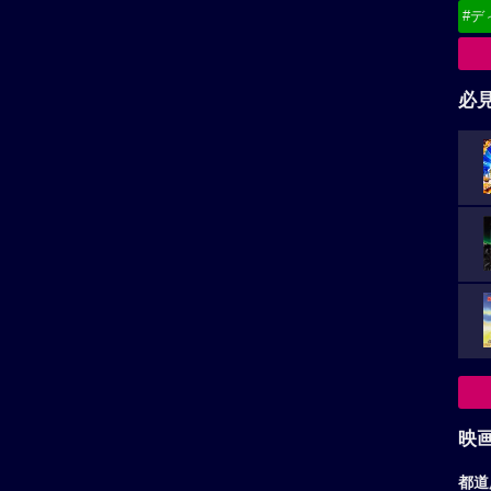
#デ
必
映
都道