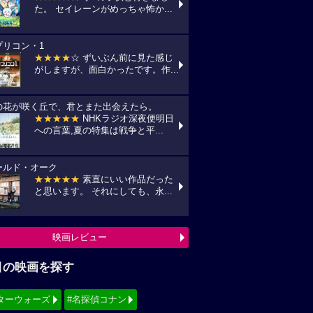
た。 セイレーンがめっちゃ怖か...
プリコン・1
★★★★
☆ ずいぶん前に見た感じ
がしますが、面白かったです。作...
の花が咲く丘で、君とまた出会えたら。
★★★★★
NHKラジオ深夜便明日
への言葉,夏の特集は戦争と平...
ールド・オーク
★★★★★
素直にいい作品だった
と思います。 それにしても、永...
映画レビュー
目の映画を探す
ターウォーズ
#名探偵コナン