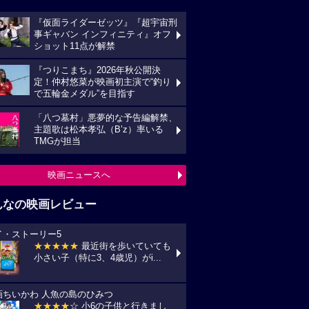
『仮面ライダーゼッツ』『超宇宙刑
事ギャバン インフィニティ』オフ
ショット11点が解禁
『つりこまち』2026年秋公開決
定！仲村悠菜が映画初主演で“釣り
で五輪金メダル”を目指す
「八つ墓村」悪夢的な予告編解禁、
主題歌は松本孝弘（B’z）率いる
TMGが担当
映画ニュースへ
んなの映画レビュー
イ・ストーリー5
★★★★★
最近街を歩いていても
小さい子（特に3、4歳児）がi...
画ちいかわ 人魚の島のひみつ
★★★★
☆ 小6の子供と行きまし