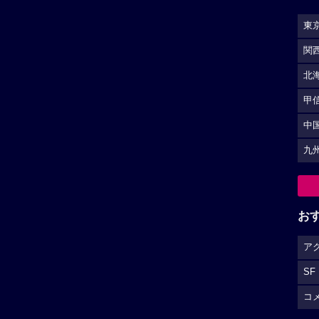
東
関
北
甲
中
九
お
ア
SF
コ