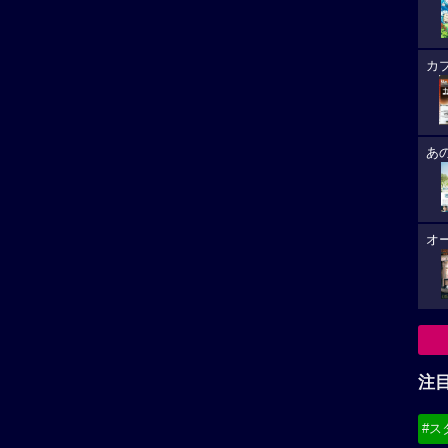
カ
あ
オ
注
#ス