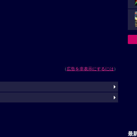
（
広告を非表示にするには
）
最