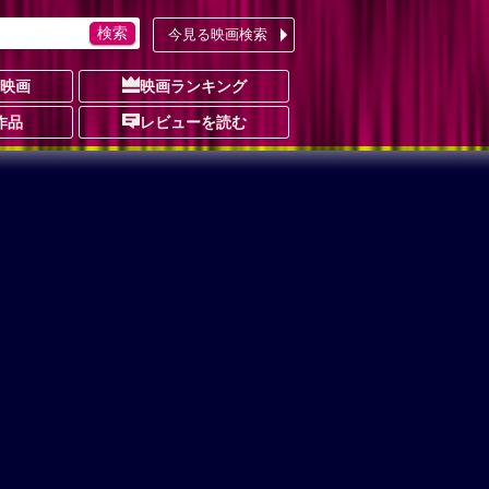
今見る映画検索
の映画
映画ランキング
作品
レビューを読む