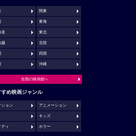
京
関東
西
東海
海道
東北
信越
北陸
国
四国
州
沖縄
全国の映画館へ
すすめ映画ジャンル
クション
アニメーション
キッズ
メディ
ホラー