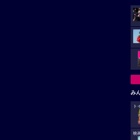
み
ト
映