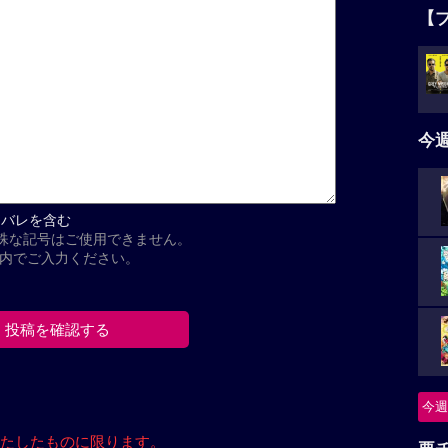
【
今
タバレを含む
殊な記号はご使用できません。
以内でご入力ください。
今週
たしたもの
に限ります。