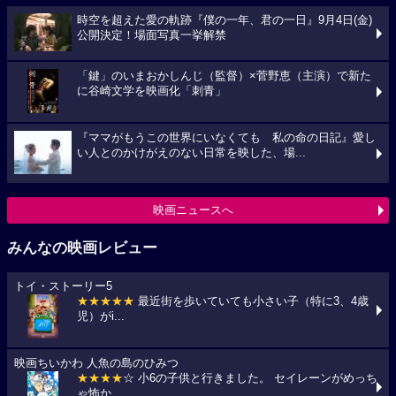
時空を超えた愛の軌跡『僕の一年、君の一日』9月4日(金)
公開決定！場面写真一挙解禁
「鍵」のいまおかしんじ（監督）×菅野恵（主演）で新た
に谷崎文学を映画化「刺青」
『ママがもうこの世界にいなくても 私の命の日記』愛し
い人とのかけがえのない日常を映した、場...
映画ニュースへ
みんなの映画レビュー
トイ・ストーリー5
★★★★★
最近街を歩いていても小さい子（特に3、4歳
児）がi...
映画ちいかわ 人魚の島のひみつ
★★★★
☆ 小6の子供と行きました。 セイレーンがめっち
ゃ怖か...