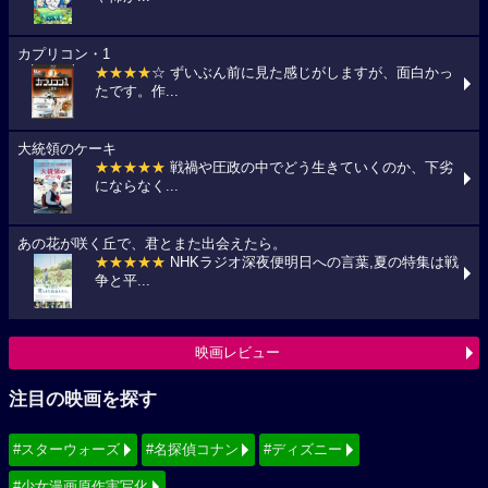
カプリコン・1
★★★★
☆ ずいぶん前に見た感じがしますが、面白かっ
たです。作...
大統領のケーキ
★★★★★
戦禍や圧政の中でどう生きていくのか、下劣
にならなく...
あの花が咲く丘で、君とまた出会えたら。
★★★★★
NHKラジオ深夜便明日への言葉,夏の特集は戦
争と平...
映画レビュー
注目の映画を探す
#スターウォーズ
#名探偵コナン
#ディズニー
#少女漫画原作実写化