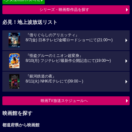
シリーズ・映画祭作品を探す
必見！地上波放送リスト
『借りぐらしのアリエッティ』
8/7(金) 日本テレビ/金曜ロードショーにて(21:00〜)
『怪盗グルーのミニオン超変身』
8/10(月) フジテレビ/最新作公開記念にて(19:00〜)
『銀河鉄道の夜』
8/11(火) NHK/Eテレにて(09:00～)
映画TV放送スケジュールへ
映画館を探す
都道府県から映画館