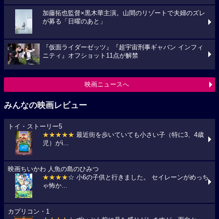
加藤拓也監督×黒木華主演。山間のリゾートで夫婦のズレ
が募る「日曜のあと」
『仮面ライダーゼッツ』『超宇宙刑事ギャバン インフィ
ニティ』オフショット11点が解禁
映画ニュースへ
みんなの映画レビュー
トイ・ストーリー5
★★★★★
最近街を歩いていても小さい子（特に3、4歳
児）がi...
映画ちいかわ 人魚の島のひみつ
★★★★
☆ 小6の子供と行きました。 セイレーンがめっち
ゃ怖か...
カプリコン・1