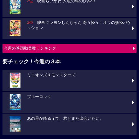
2位
映画ちいかわ 人魚の島のひみつ
3位
映画クレヨンしんちゃん 奇々怪々！オラの妖怪バケ
～ション
今週の映画動員数ランキング
要チェック！今週の３本
ミニオンズ＆モンスターズ
ブルーロック
あの星が降る丘で、君とまた出会いたい。