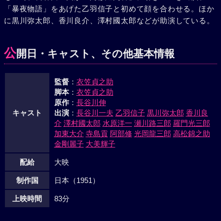
「暴夜物語」をあげた乙羽信子と初めて顔を合わせる。ほか
に黒川弥太郎、香川良介、澤村國太郎などが助演している。
公
開日・キャスト、その他基本情報
監督
：
衣笠貞之助
脚本
：
衣笠貞之助
原作
：
長谷川伸
キャスト
出演
：
長谷川一夫
乙羽信子
黒川弥太郎
香川良
介
澤村國太郎
水原洋一
瀬川路三郎
羅門光三郎
加東大介
寺島貢
阿部修
光岡龍三郎
高松錦之助
金剛麗子
大美輝子
配給
大映
制作国
日本（1951）
上映時間
83分