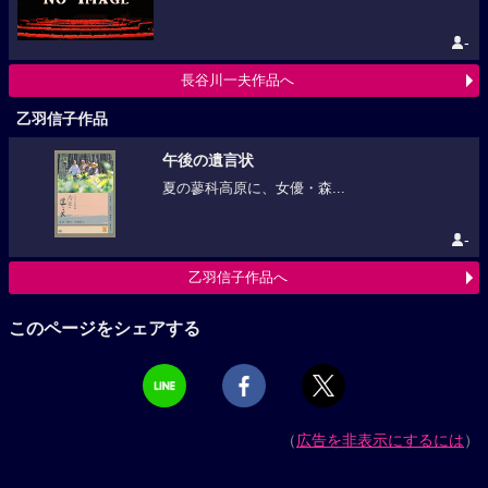
-
長谷川一夫作品へ
乙羽信子作品
午後の遺言状
夏の蓼科高原に、女優・森...
-
乙羽信子作品へ
このページをシェアする
（
広告を非表示にするには
）