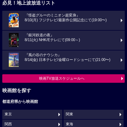
必見！地上波放送リスト
『怪盗グルーのミニオン超変身』
8/10(月) フジテレビ/最新作公開記念にて(19:00〜)
『銀河鉄道の夜』
8/11(火) NHK/Eテレにて(09:00～)
『風の谷のナウシカ』
8/14(金) 日本テレビ/金曜ロードショーにて(21:00〜)
映画TV放送スケジュールへ
映画館を探す
都道府県から映画館
東京
関東
関西
東海