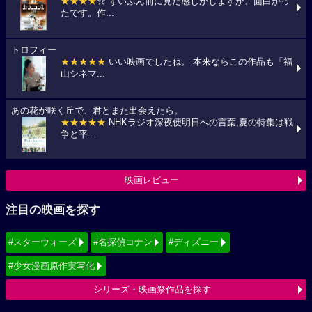
★★★★
☆ ずいぶん前に見た感じがしますが、面白かっ
たです。作...
トロフィー
★★★★★
いい映画でしたね。 本来ならこの作品も「福
山シネマ...
あの花が咲く丘で、君とまた出会えたら。
★★★★★
NHKラジオ深夜便明日への言葉,夏の特集は戦
争と平...
映画レビュー
注目の映画を探す
#スターウォーズ
#名探偵コナン
#ディズニー
#少女漫画原作実写化
シリーズ・映画祭作品を探す