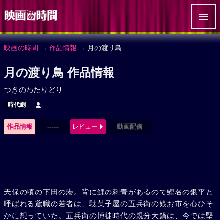
映画の時間
→
作品情報
→ 月の渡り鳥
月の渡り鳥 作品情報
つきのわたりどり
時代劇
-
作品情報
------
レビュー
動画配信
天保の頃の下田の港。背に鯉の刺青があるので鯉名の銀平と
呼ばれる鳶職の若者は、駄菓子屋の五兵衛の娘お市を心ひそ
かに想っていた。五兵衛の博徒時代の親分大鍋は、今では堅