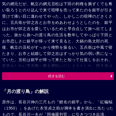
気の網元だが、帆立の網元丑松は下田の利権を腕ずくでも奪
い取ろうとのり込んで来て喧嘩を売って来たのを銀平が引き
受けて痛い目に逢わせてやった。しかしこの喧嘩のどさくさ
に、五兵衛が卯之吉とお市をめあわせようとしたのを、銀平
はお市が卯之吉を愛しているためと早合点して旅へ出てしま
った。旅から旅への渡り鳥の生活を数年してやっぱり下田と
お市恋しさに銀平が帰って来て見ると、大鍋の島太郎の死
後、帆立の丑松がすっかり権勢を振るい、五兵衛は中風で寝
たきり、お市と結婚して卯之吉はすっかり気の弱い男になっ
ていた。丑松は銀平が帰って来たと知って仕返しをおそれ、
反抗もしない五兵衛一家を所払いにしようとした。卯之吉は
銀平がお市を宿へ呼んだのを知って嫉妬にかられて丑松のと
続きを読む
ころへ駆け込み銀平を斬ってくれと頼んで却って自分迄丑松
に縛りあげられた。銀平は心ならずも一暴れして、丑松一家
を叩き斬り、お市に卯之吉と仲よく暮らすよういいおいて、
「月の渡り鳥」の解説
迎えの役人に曳かれて行った。
原作は、長谷川伸の三尺もの『鯉名の銀平』から、「紅蝙蝠
（1950）」をあげた衣笠貞之助が脚本を書き演出に当たった
もので、長谷川一夫が「阿修羅判官」に引きつづき出演、