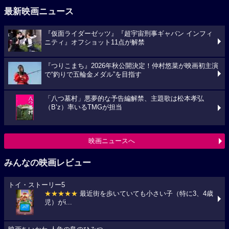
最新映画ニュース
『仮面ライダーゼッツ』『超宇宙刑事ギャバン インフィ
ニティ』オフショット11点が解禁
『つりこまち』2026年秋公開決定！仲村悠菜が映画初主演
で“釣りで五輪金メダル”を目指す
「八つ墓村」悪夢的な予告編解禁、主題歌は松本孝弘
（B’z）率いるTMGが担当
映画ニュースへ
みんなの映画レビュー
トイ・ストーリー5
★★★★★
最近街を歩いていても小さい子（特に3、4歳
児）がi...