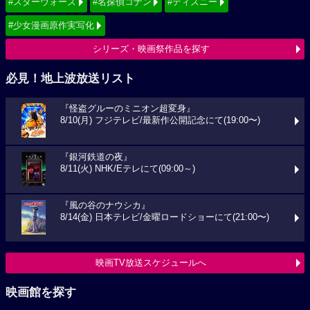
#スターウォーズ
#名探偵コナン
#ディズニー
#少女漫画原作実写化
シリーズ・映画祭作品を探す
必見！地上波放送リスト
『怪盗グルーのミニオン超変身』
8/10(月) フジテレビ/最新作公開記念にて(19:00〜)
『銀河鉄道の夜』
8/11(火) NHK/Eテレにて(09:00～)
『風の谷のナウシカ』
8/14(金) 日本テレビ/金曜ロードショーにて(21:00〜)
映画TV放送スケジュールへ
映画館を探す