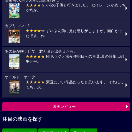
映画ちいかわ 人魚の島のひみつ
★★★★
☆ 小6の子供と行きました。 セイレーンがめっち
ゃ怖か...
カプリコン・1
★★★★
☆ ずいぶん前に見た感じがしますが、面白かっ
たです。作...
あの花が咲く丘で、君とまた出会えたら。
★★★★★
NHKラジオ深夜便明日への言葉,夏の特集は戦
争と平...
オールド・オーク
★★★★★
素直にいい作品だったと思います。 それにし
ても、永...
映画レビュー
注目の映画を探す