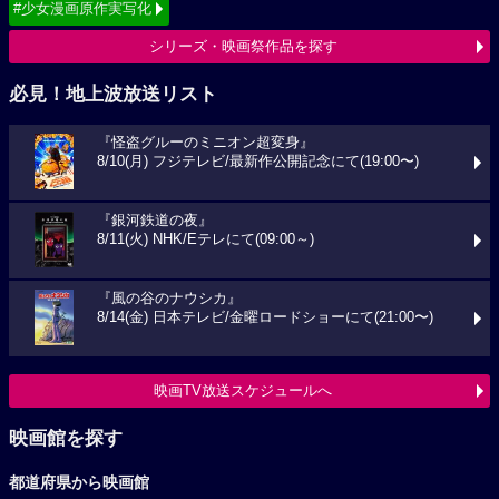
#少女漫画原作実写化
シリーズ・映画祭作品を探す
必見！地上波放送リスト
『怪盗グルーのミニオン超変身』
8/10(月) フジテレビ/最新作公開記念にて(19:00〜)
『銀河鉄道の夜』
8/11(火) NHK/Eテレにて(09:00～)
『風の谷のナウシカ』
8/14(金) 日本テレビ/金曜ロードショーにて(21:00〜)
映画TV放送スケジュールへ
映画館を探す
都道府県から映画館