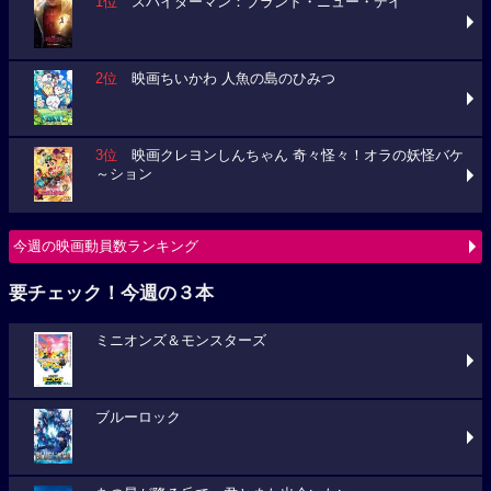
1位
スパイダーマン：ブランド・ニュー・デイ
2位
映画ちいかわ 人魚の島のひみつ
3位
映画クレヨンしんちゃん 奇々怪々！オラの妖怪バケ
～ション
今週の映画動員数ランキング
要チェック！今週の３本
ミニオンズ＆モンスターズ
ブルーロック