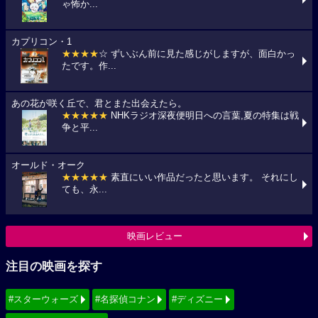
ゃ怖か...
カプリコン・1
★★★★
☆ ずいぶん前に見た感じがしますが、面白かっ
たです。作...
あの花が咲く丘で、君とまた出会えたら。
★★★★★
NHKラジオ深夜便明日への言葉,夏の特集は戦
争と平...
オールド・オーク
★★★★★
素直にいい作品だったと思います。 それにし
ても、永...
映画レビュー
注目の映画を探す
#スターウォーズ
#名探偵コナン
#ディズニー