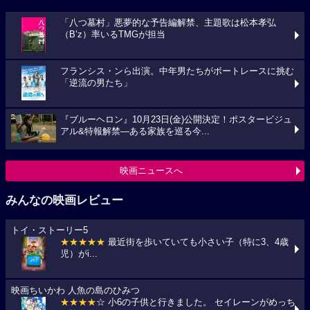
「八つ墓村」悪夢的な予告編解禁、主題歌は松本孝弘
（B’z）率いるTMGが担当
フランシス・ンら出演。中年男たちがボートレースに挑む
「逆流の男たち」
『ブルーヘロン』10月23日(金)公開決定！ポスタービジュ
アル&特報解禁―ある家族を巡る今...
映画ニュースへ
みんなの映画レビュー
トイ・ストーリー5
★★★★★
最近街を歩いていても小さい子（特に3、4歳
児）がi...
映画ちいかわ 人魚の島のひみつ
★★★★
☆ 小6の子供と行きました。 セイレーンがめっち