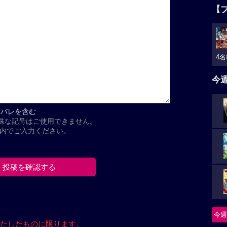
【
4名
今
タバレを含む
殊な記号はご使用できません。
以内でご入力ください。
今週
たしたもの
に限ります。