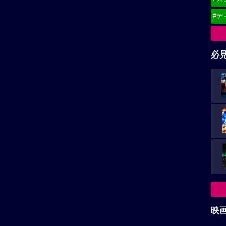
#デ
必
映