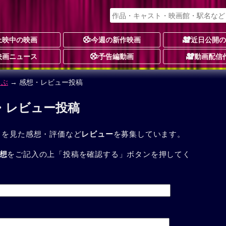
上映中の映画
今週の新作映画
近日公開
映画ニュース
予告編動画
動画配信
さぶ
→ 感想・レビュー投稿
想・レビュー投稿
」を見た感想・評価など
レビュー
を募集しています。
想
をご記入の上「投稿を確認する」ボタンを押してく