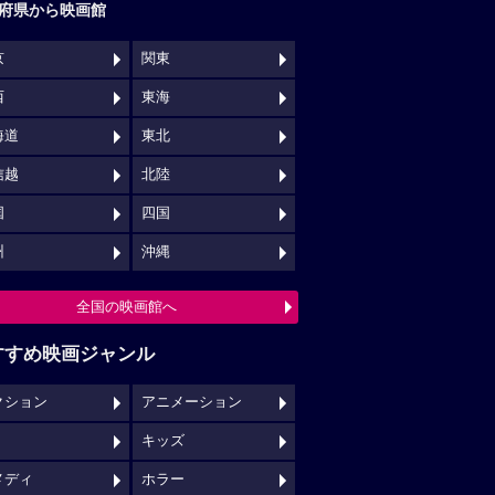
府県から映画館
京
関東
西
東海
海道
東北
信越
北陸
国
四国
州
沖縄
全国の映画館へ
すすめ映画ジャンル
クション
アニメーション
キッズ
メディ
ホラー