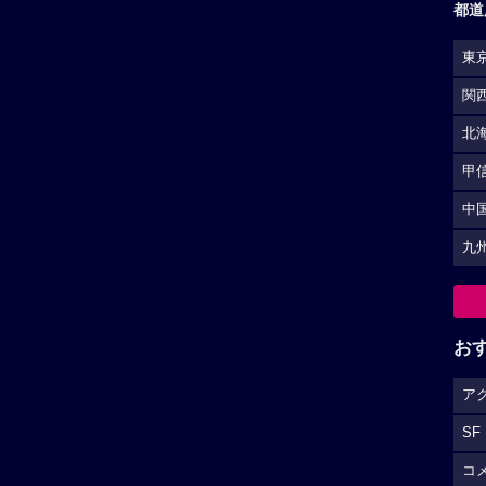
都道
東
関
北
甲
中
九
お
ア
SF
コ