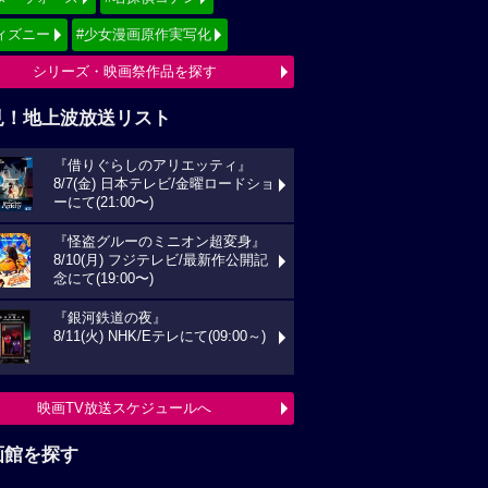
ィズニー
#少女漫画原作実写化
シリーズ・映画祭作品を探す
見！地上波放送リスト
『借りぐらしのアリエッティ』
8/7(金) 日本テレビ/金曜ロードショ
ーにて(21:00〜)
『怪盗グルーのミニオン超変身』
8/10(月) フジテレビ/最新作公開記
念にて(19:00〜)
『銀河鉄道の夜』
8/11(火) NHK/Eテレにて(09:00～)
映画TV放送スケジュールへ
画館を探す