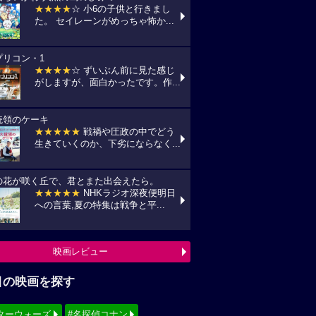
★★★★
☆ 小6の子供と行きまし
た。 セイレーンがめっちゃ怖か...
プリコン・1
★★★★
☆ ずいぶん前に見た感じ
がしますが、面白かったです。作...
統領のケーキ
★★★★★
戦禍や圧政の中でどう
生きていくのか、下劣にならなく...
の花が咲く丘で、君とまた出会えたら。
★★★★★
NHKラジオ深夜便明日
への言葉,夏の特集は戦争と平...
映画レビュー
目の映画を探す
ターウォーズ
#名探偵コナン