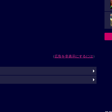
（
広告を非表示にするには
）