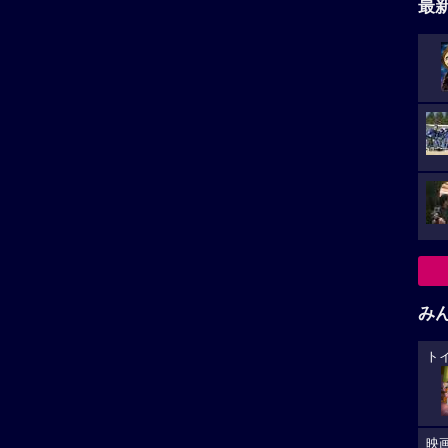
最
み
ト
映