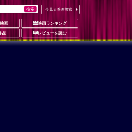
今見る映画検索
の映画
映画ランキング
作品
レビューを読む