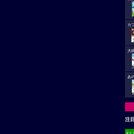
カ
大
あ
注
#ス