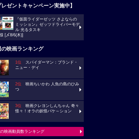
プレゼントキャンペーン実施中】
『仮面ライダーゼッツ さよならの
ミッション』ゼッツドライバーモデ
ル 光るタスキ
様 [〆8/6(木)]
週の映画ランキング
1位
スパイダーマン：ブランド・
ニュー・デイ
2位
映画ちいかわ 人魚の島のひみ
つ
3位
映画クレヨンしんちゃん 奇々
怪々！オラの妖怪バケ～ション
の映画動員数ランキング