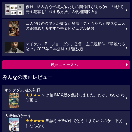
複雑に絡み合う登場人物たちの関係性が明らかに『5秒で
完全犯罪を生成する方法』人物相関図＆新...
二人だけの温度と絶妙な距離感『男ともだち』曖昧な二人
の距離感を映す本予告＆ビジュアル解禁
マイケル・B・ジョーダン、監督・主演最新作 『華麗なる
賭け』2027年日本公開！邦題決定
映画ニュースへ
みんなの映画レビュー
キングダム 魂の決戦
★★★★
☆ 勿論IMAX版を鑑賞しました。だが、ちいかわ
映画に...
大統領のケーキ
★★★★★
戦禍や圧政の中でどう生きていくのか、下劣
にならなく...