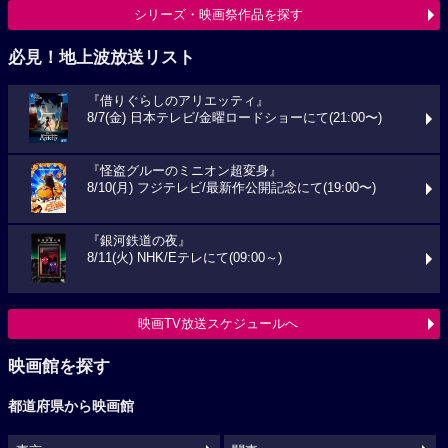
シリーズ・映画祭作品を探す
必見！地上波放送リスト
『借りぐらしのアリエッティ』
8/7(金) 日本テレビ/金曜ロードショーにて(21:00〜)
『怪盗グルーのミニオン超変身』
8/10(月) フジテレビ/最新作公開記念にて(19:00〜)
『銀河鉄道の夜』
8/11(火) NHK/Eテレにて(09:00～)
映画TV放送スケジュールへ
映画館を探す
都道府県から映画館