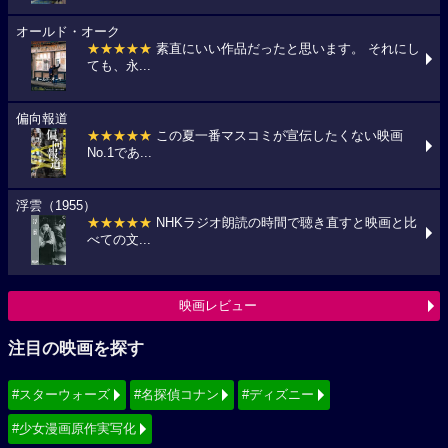
オールド・オーク
★★★★★
素直にいい作品だったと思います。 それにし
ても、永...
偏向報道
★★★★★
この夏一番マスコミが宣伝したくない映画
No.1であ...
浮雲（1955）
★★★★★
NHKラジオ朗読の時間で聴き直すと映画と比
べての文...
映画レビュー
注目の映画を探す
#スターウォーズ
#名探偵コナン
#ディズニー
#少女漫画原作実写化