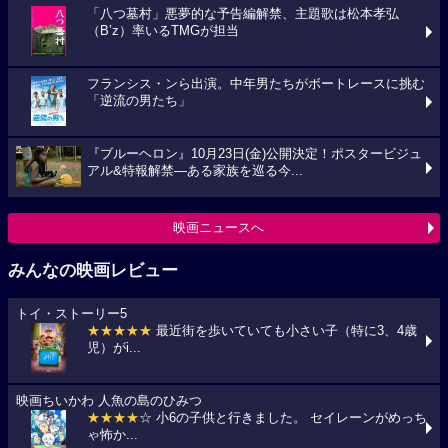
「八つ墓村」悪夢的な予告編解禁、主題歌は松本孝弘
（B’z）率いるTMGが担当
フランシス・ンら出演。中年男たちがボートレースに挑む
「逆流の男たち」
『ブルーヘロン』10月23日(金)公開決定！ポスタービジュ
アル&特報解禁―ある家族を巡る今...
映画ニュースへ
みんなの映画レビュー
トイ・ストーリー5
★★★★★
最近街を歩いていても小さい子（特に3、4歳
児）がi...
映画ちいかわ 人魚の島のひみつ
★★★★
☆ 小6の子供と行きました。 セイレーンがめっち
ゃ怖か...