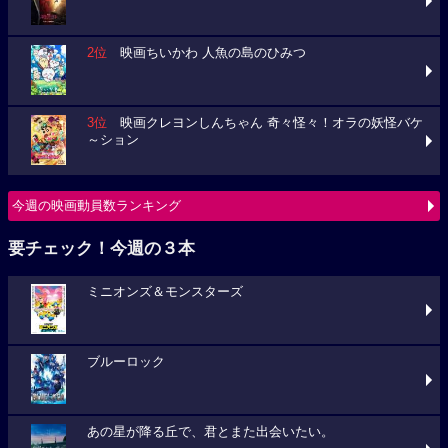
2位
映画ちいかわ 人魚の島のひみつ
3位
映画クレヨンしんちゃん 奇々怪々！オラの妖怪バケ
～ション
今週の映画動員数ランキング
要チェック！今週の３本
ミニオンズ＆モンスターズ
ブルーロック
あの星が降る丘で、君とまた出会いたい。