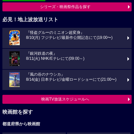
シリーズ・映画祭作品を探す
必見！地上波放送リスト
『怪盗グルーのミニオン超変身』
8/10(月) フジテレビ/最新作公開記念にて(19:00〜)
『銀河鉄道の夜』
8/11(火) NHK/Eテレにて(09:00～)
『風の谷のナウシカ』
8/14(金) 日本テレビ/金曜ロードショーにて(21:00〜)
映画TV放送スケジュールへ
映画館を探す
都道府県から映画館