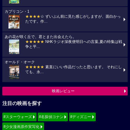
カプリコン・1
★★★★
☆ ずいぶん前に見た感じがしますが、面白かっ
たです。作...
あの花が咲く丘で、君とまた出会えたら。
★★★★★
NHKラジオ深夜便明日への言葉,夏の特集は戦
争と平...
オールド・オーク
★★★★★
素直にいい作品だったと思います。 それにし
ても、永...
映画レビュー
注目の映画を探す
#スターウォーズ
#名探偵コナン
#ディズニー
#少女漫画原作実写化