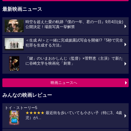
最新映画ニュース
時空を超えた愛の軌跡『僕の一年、君の一日』9月4日(金)
公開決定！場面写真一挙解禁
＜生成 AI＞と一緒に完成披露試写会を開催!?『5秒で完全
犯罪を生成する方法』
「鍵」のいまおかしんじ（監督）×菅野恵（主演）で新た
に谷崎文学を映画化「刺青」
映画ニュースへ
みんなの映画レビュー
トイ・ストーリー5
★★★★★
最近街を歩いていても小さい子（特に3、4歳
児）がi...