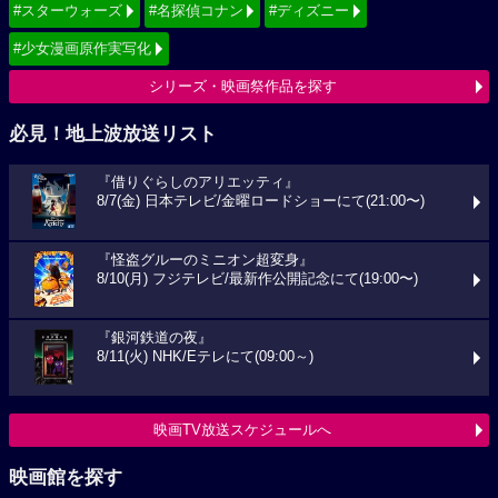
#スターウォーズ
#名探偵コナン
#ディズニー
#少女漫画原作実写化
シリーズ・映画祭作品を探す
必見！地上波放送リスト
『借りぐらしのアリエッティ』
8/7(金) 日本テレビ/金曜ロードショーにて(21:00〜)
『怪盗グルーのミニオン超変身』
8/10(月) フジテレビ/最新作公開記念にて(19:00〜)
『銀河鉄道の夜』
8/11(火) NHK/Eテレにて(09:00～)
映画TV放送スケジュールへ
映画館を探す