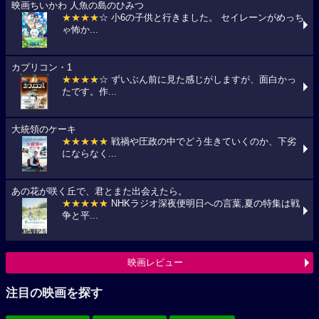
映画ちいかわ 人魚の島のひみつ
★★★★
☆ 小6の子供と行きました。 セイレーンがめっち
ゃ怖か...
カプリコン・1
★★★★
☆ ずいぶん前に見た感じがしますが、面白かっ
たです。作...
大統領のケーキ
★★★★★
戦禍や圧政の中でどう生きていくのか、下劣
にならなく...
あの花が咲く丘で、君とまた出会えたら。
★★★★★
NHKラジオ深夜便明日への言葉,夏の特集は戦
争と平...
映画レビュー
注目の映画を探す