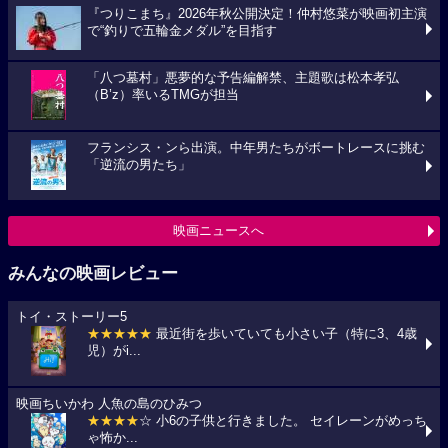
『つりこまち』2026年秋公開決定！仲村悠菜が映画初主演
で“釣りで五輪金メダル”を目指す
「八つ墓村」悪夢的な予告編解禁、主題歌は松本孝弘
（B’z）率いるTMGが担当
フランシス・ンら出演。中年男たちがボートレースに挑む
「逆流の男たち」
映画ニュースへ
みんなの映画レビュー
トイ・ストーリー5
★★★★★
最近街を歩いていても小さい子（特に3、4歳
児）がi...
映画ちいかわ 人魚の島のひみつ
★★★★
☆ 小6の子供と行きました。 セイレーンがめっち
ゃ怖か...