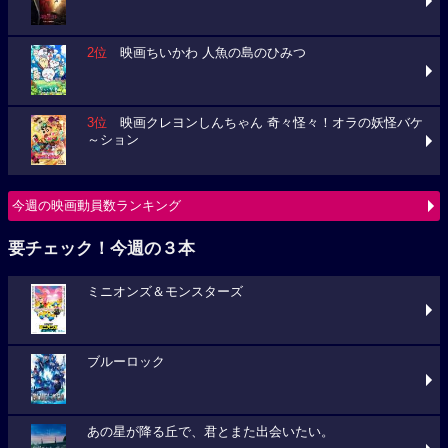
2位
映画ちいかわ 人魚の島のひみつ
3位
映画クレヨンしんちゃん 奇々怪々！オラの妖怪バケ
～ション
今週の映画動員数ランキング
要チェック！今週の３本
ミニオンズ＆モンスターズ
ブルーロック
あの星が降る丘で、君とまた出会いたい。