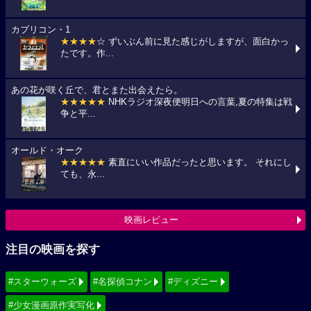
カプリコン・1
★★★★
☆ ずいぶん前に見た感じがしますが、面白かっ
たです。作...
あの花が咲く丘で、君とまた出会えたら。
★★★★★
NHKラジオ深夜便明日への言葉,夏の特集は戦
争と平...
オールド・オーク
★★★★★
素直にいい作品だったと思います。 それにし
ても、永...
映画レビュー
注目の映画を探す
#スターウォーズ
#名探偵コナン
#ディズニー
#少女漫画原作実写化