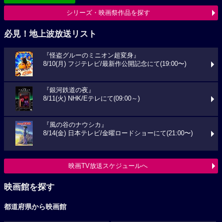
シリーズ・映画祭作品を探す
必見！地上波放送リスト
『怪盗グルーのミニオン超変身』
8/10(月) フジテレビ/最新作公開記念にて(19:00〜)
『銀河鉄道の夜』
8/11(火) NHK/Eテレにて(09:00～)
『風の谷のナウシカ』
8/14(金) 日本テレビ/金曜ロードショーにて(21:00〜)
映画TV放送スケジュールへ
映画館を探す
都道府県から映画館