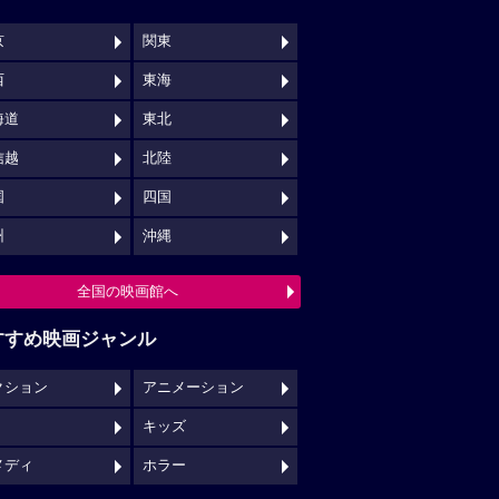
京
関東
西
東海
海道
東北
信越
北陸
国
四国
州
沖縄
全国の映画館へ
すすめ映画ジャンル
クション
アニメーション
キッズ
メディ
ホラー