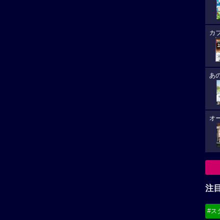
カ
あ
オ
注
#ス