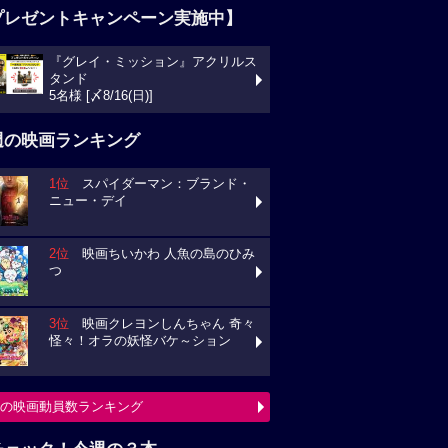
プレゼントキャンペーン実施中】
『グレイ・ミッション』アクリルス
タンド
5名様 [〆8/16(日)]
週の映画ランキング
1位
スパイダーマン：ブランド・
ニュー・デイ
2位
映画ちいかわ 人魚の島のひみ
つ
3位
映画クレヨンしんちゃん 奇々
怪々！オラの妖怪バケ～ション
の映画動員数ランキング