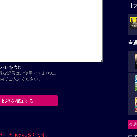
【
今
タバレを含む
殊な記号はご使用できません。
以内でご入力ください。
今週
たしたもの
に限ります。