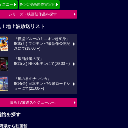
ィズニー
#少女漫画原作実写化
シリーズ・映画祭作品を探す
見！地上波放送リスト
『怪盗グルーのミニオン超変身』
8/10(月) フジテレビ/最新作公開記
念にて(19:00〜)
『銀河鉄道の夜』
8/11(火) NHK/Eテレにて(09:00～)
『風の谷のナウシカ』
8/14(金) 日本テレビ/金曜ロードシ
ョーにて(21:00〜)
映画TV放送スケジュールへ
画館を探す
府県から映画館