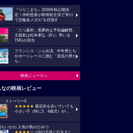
『つりこまち』2026年秋公開決
定！仲村悠菜が映画初主演で“釣り
で五輪金メダル”を目指す
「八つ墓村」悪夢的な予告編解禁、
主題歌は松本孝弘（B’z）率いる
TMGが担当
フランシス・ンら出演。中年男たち
がボートレースに挑む「逆流の男た
ち」
映画ニュースへ
んなの映画レビュー
イ・ストーリー5
★★★★★
最近街を歩いていても
小さい子（特に3、4歳児）がi...
画ちいかわ 人魚の島のひみつ
★★★★
☆ 小6の子供と行きまし