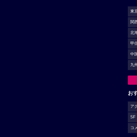
東
関
北
甲
中
九
お
ア
SF
コ