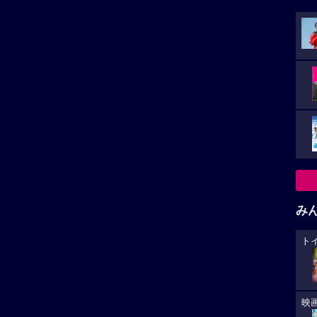
み
ト
映