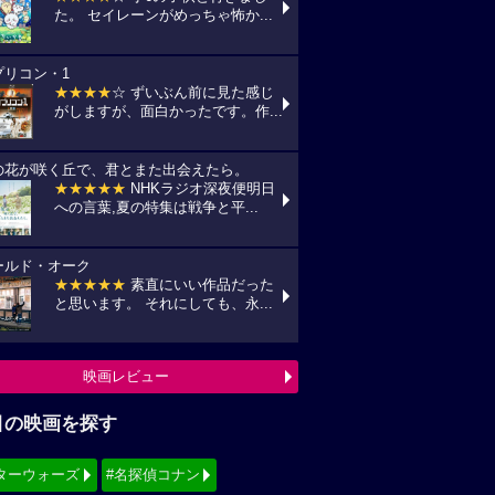
た。 セイレーンがめっちゃ怖か...
プリコン・1
★★★★
☆ ずいぶん前に見た感じ
がしますが、面白かったです。作...
の花が咲く丘で、君とまた出会えたら。
★★★★★
NHKラジオ深夜便明日
への言葉,夏の特集は戦争と平...
ールド・オーク
★★★★★
素直にいい作品だった
と思います。 それにしても、永...
映画レビュー
目の映画を探す
ターウォーズ
#名探偵コナン