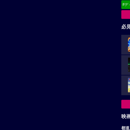
#デ
必
映
都道