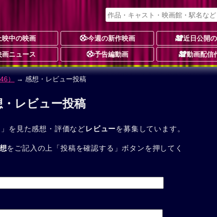
上映中の映画
今週の新作映画
近日公開
映画ニュース
予告編動画
動画配信
46）
→ 感想・レビュー投稿
感想・レビュー投稿
）」を見た感想・評価など
レビュー
を募集しています。
想
をご記入の上「投稿を確認する」ボタンを押してく