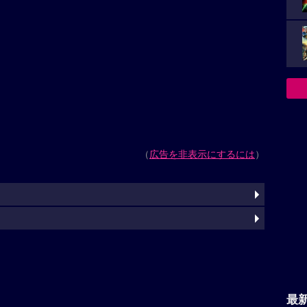
（
広告を非表示にするには
）
最