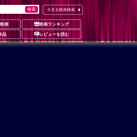
今見る映画検索
の映画
映画ランキング
作品
レビューを読む