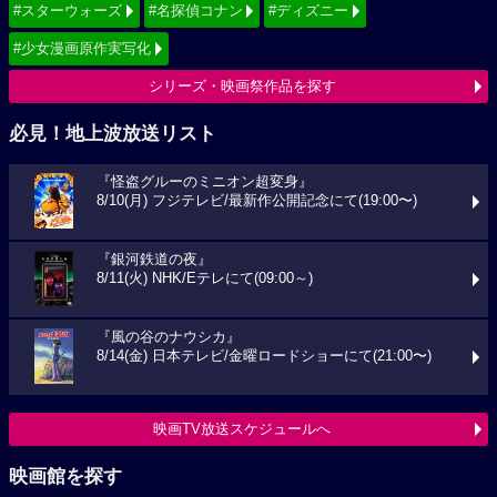
#スターウォーズ
#名探偵コナン
#ディズニー
#少女漫画原作実写化
シリーズ・映画祭作品を探す
必見！地上波放送リスト
『怪盗グルーのミニオン超変身』
8/10(月) フジテレビ/最新作公開記念にて(19:00〜)
『銀河鉄道の夜』
8/11(火) NHK/Eテレにて(09:00～)
『風の谷のナウシカ』
8/14(金) 日本テレビ/金曜ロードショーにて(21:00〜)
映画TV放送スケジュールへ
映画館を探す