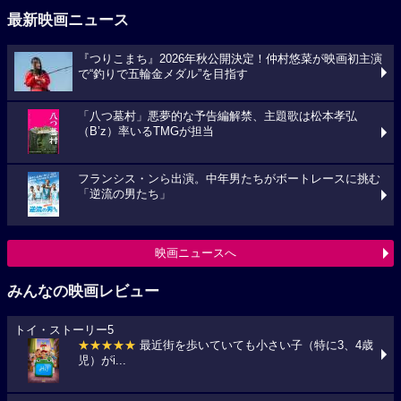
最新映画ニュース
『つりこまち』2026年秋公開決定！仲村悠菜が映画初主演
で“釣りで五輪金メダル”を目指す
「八つ墓村」悪夢的な予告編解禁、主題歌は松本孝弘
（B’z）率いるTMGが担当
フランシス・ンら出演。中年男たちがボートレースに挑む
「逆流の男たち」
映画ニュースへ
みんなの映画レビュー
トイ・ストーリー5
★★★★★
最近街を歩いていても小さい子（特に3、4歳
児）がi...