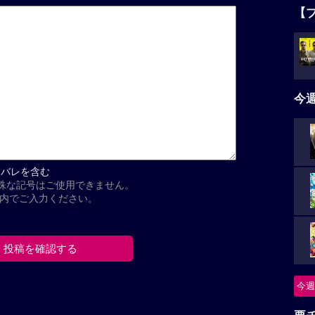
【
今
タバレを含む
殊な記号はご使用できません。
以内でご入力ください。
今週