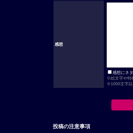
感想
感想にネ
※絵文字や特
※1000文字
投稿の注意事項