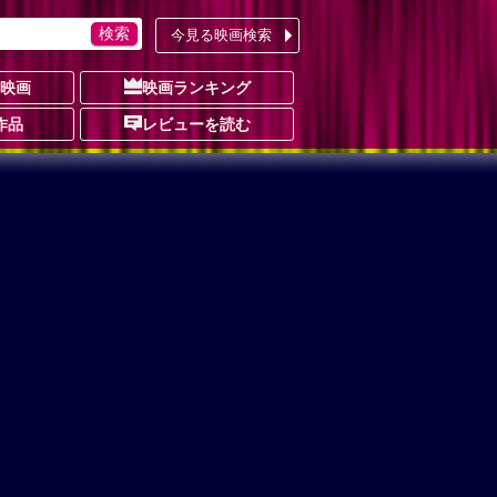
今見る映画検索
の映画
映画ランキング
作品
レビューを読む