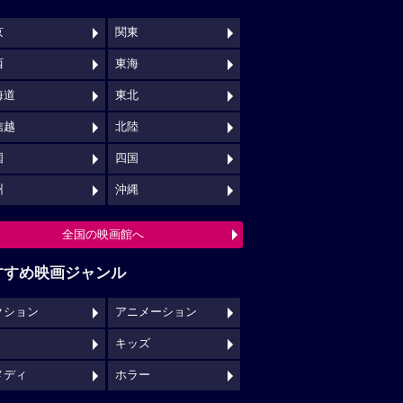
京
関東
西
東海
海道
東北
信越
北陸
国
四国
州
沖縄
全国の映画館へ
すすめ映画ジャンル
クション
アニメーション
キッズ
メディ
ホラー