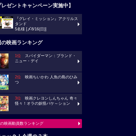
プレゼントキャンペーン実施中】
『グレイ・ミッション』アクリルス
タンド
5名様 [〆8/16(日)]
週の映画ランキング
1位
スパイダーマン：ブランド・
ニュー・デイ
2位
映画ちいかわ 人魚の島のひみ
つ
3位
映画クレヨンしんちゃん 奇々
怪々！オラの妖怪バケ～ション
の映画動員数ランキング