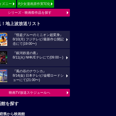
ィズニー
#少女漫画原作実写化
シリーズ・映画祭作品を探す
見！地上波放送リスト
『怪盗グルーのミニオン超変身』
8/10(月) フジテレビ/最新作公開記
念にて(19:00〜)
『銀河鉄道の夜』
8/11(火) NHK/Eテレにて(09:00～)
『風の谷のナウシカ』
8/14(金) 日本テレビ/金曜ロードシ
ョーにて(21:00〜)
映画TV放送スケジュールへ
画館を探す
府県から映画館