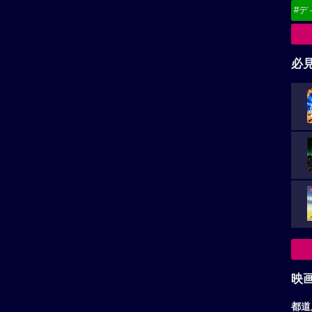
#デ
必
映
都道