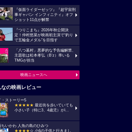
『仮面ライダーゼッツ』『超宇宙刑
事ギャバン インフィニティ』オフ
ショット11点が解禁
『つりこまち』2026年秋公開決
定！仲村悠菜が映画初主演で“釣り
で五輪金メダル”を目指す
「八つ墓村」悪夢的な予告編解禁、
主題歌は松本孝弘（B’z）率いる
TMGが担当
映画ニュースへ
んなの映画レビュー
イ・ストーリー5
★★★★★
最近街を歩いていても
小さい子（特に3、4歳児）がi...
画ちいかわ 人魚の島のひみつ
★★★★
☆ 小6の子供と行きまし