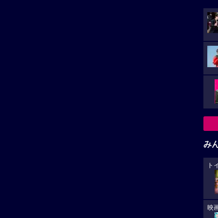
み
ト
映