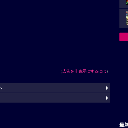
（
広告を非表示にするには
）
報へ
最