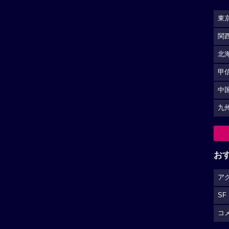
東
関
北
甲
中
九
お
ア
SF
コ