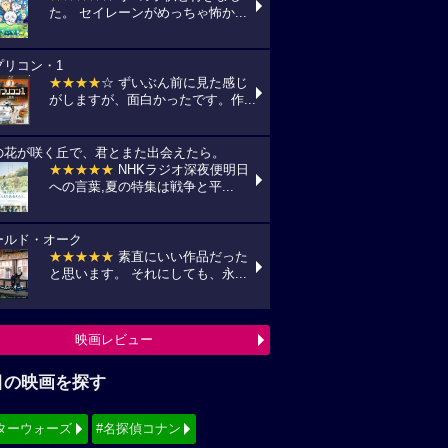
た。 セイレーンがめっちゃ怖か...
プリコン・1
★★★★
☆ ずいぶん前に見た感じ
がしますが、面白かったです。作...
の花が咲く丘で、君とまた出会えたら。
★★★★★
NHKラジオ深夜便明日
への言葉,夏の特集は戦争と平...
ールド・オーク
★★★★★
素直にいい作品だった
と思います。 それにしても、永...
映画レビュー
目の映画を探す
ターウォーズ
#名探偵コナン