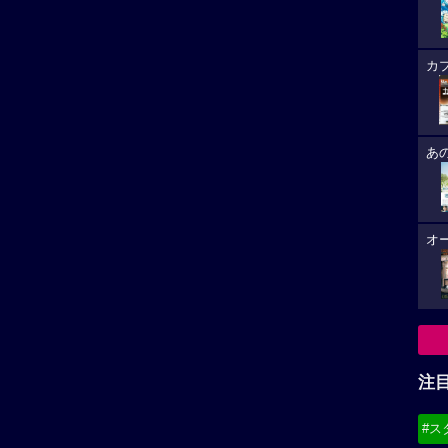
カ
あ
オ
注
#ス