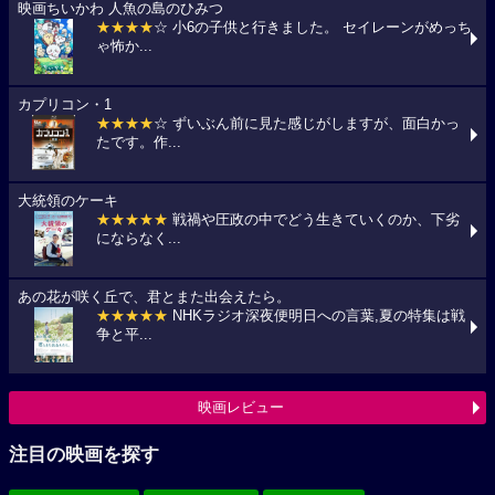
映画ちいかわ 人魚の島のひみつ
★★★★
☆ 小6の子供と行きました。 セイレーンがめっち
ゃ怖か...
カプリコン・1
★★★★
☆ ずいぶん前に見た感じがしますが、面白かっ
たです。作...
大統領のケーキ
★★★★★
戦禍や圧政の中でどう生きていくのか、下劣
にならなく...
あの花が咲く丘で、君とまた出会えたら。
★★★★★
NHKラジオ深夜便明日への言葉,夏の特集は戦
争と平...
映画レビュー
注目の映画を探す