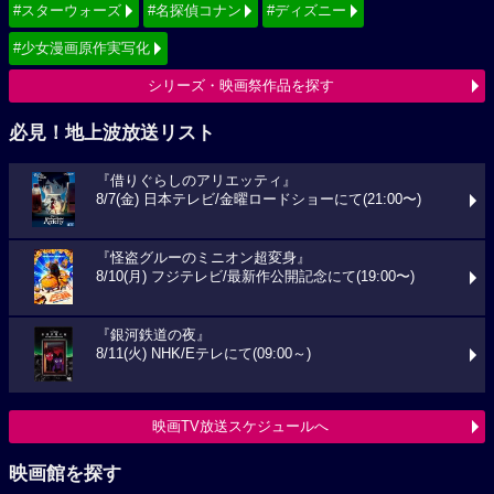
#スターウォーズ
#名探偵コナン
#ディズニー
#少女漫画原作実写化
シリーズ・映画祭作品を探す
必見！地上波放送リスト
『借りぐらしのアリエッティ』
8/7(金) 日本テレビ/金曜ロードショーにて(21:00〜)
『怪盗グルーのミニオン超変身』
8/10(月) フジテレビ/最新作公開記念にて(19:00〜)
『銀河鉄道の夜』
8/11(火) NHK/Eテレにて(09:00～)
映画TV放送スケジュールへ
映画館を探す