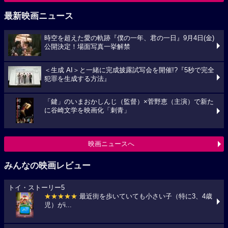
最新映画ニュース
時空を超えた愛の軌跡『僕の一年、君の一日』9月4日(金)
公開決定！場面写真一挙解禁
＜生成 AI＞と一緒に完成披露試写会を開催!?『5秒で完全
犯罪を生成する方法』
「鍵」のいまおかしんじ（監督）×菅野恵（主演）で新た
に谷崎文学を映画化「刺青」
映画ニュースへ
みんなの映画レビュー
トイ・ストーリー5
★★★★★
最近街を歩いていても小さい子（特に3、4歳
児）がi...