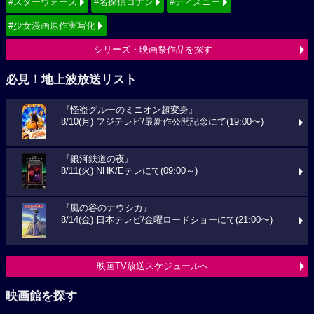
#スターウォーズ
#名探偵コナン
#ディズニー
#少女漫画原作実写化
シリーズ・映画祭作品を探す
必見！地上波放送リスト
『怪盗グルーのミニオン超変身』
8/10(月) フジテレビ/最新作公開記念にて(19:00〜)
『銀河鉄道の夜』
8/11(火) NHK/Eテレにて(09:00～)
『風の谷のナウシカ』
8/14(金) 日本テレビ/金曜ロードショーにて(21:00〜)
映画TV放送スケジュールへ
映画館を探す