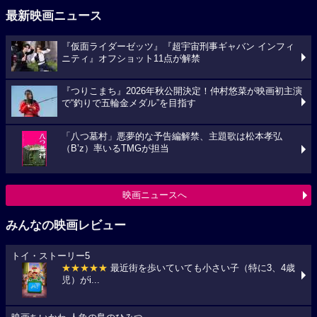
最新映画ニュース
『仮面ライダーゼッツ』『超宇宙刑事ギャバン インフィ
ニティ』オフショット11点が解禁
『つりこまち』2026年秋公開決定！仲村悠菜が映画初主演
で“釣りで五輪金メダル”を目指す
「八つ墓村」悪夢的な予告編解禁、主題歌は松本孝弘
（B’z）率いるTMGが担当
映画ニュースへ
みんなの映画レビュー
トイ・ストーリー5
★★★★★
最近街を歩いていても小さい子（特に3、4歳
児）がi...