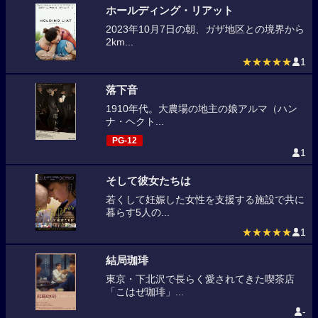
ホールディング・リアット
2023年10月7日の朝、ガザ地区との境界から
2km...
★★★★★
1
落下音
1910年代。大農場の地主の娘アルマ（ハン
ナ・ヘクト...
PG-12
1
そして彼女たちは
若くして妊娠した女性を支援する施設で共に
暮らす5人の...
★★★★★
1
結局珈琲
東京・下北沢で長らく愛されてきた喫茶店
「こはぜ珈琲」...
-