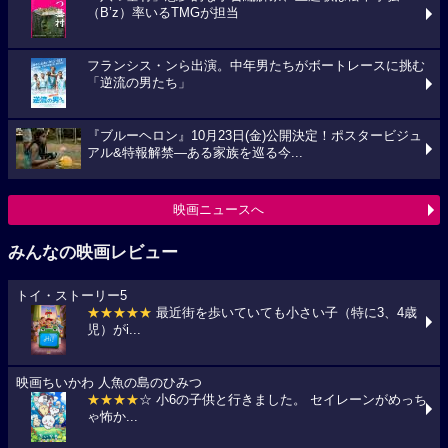
（B’z）率いるTMGが担当
フランシス・ンら出演。中年男たちがボートレースに挑む
「逆流の男たち」
『ブルーヘロン』10月23日(金)公開決定！ポスタービジュ
アル&特報解禁―ある家族を巡る今...
映画ニュースへ
みんなの映画レビュー
トイ・ストーリー5
★★★★★
最近街を歩いていても小さい子（特に3、4歳
児）がi...
映画ちいかわ 人魚の島のひみつ
★★★★
☆ 小6の子供と行きました。 セイレーンがめっち
ゃ怖か...