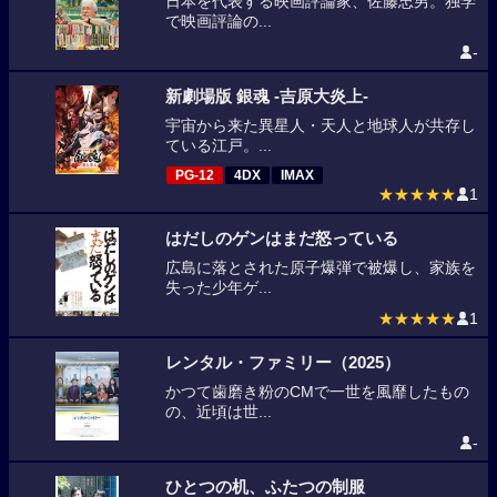
日本を代表する映画評論家、佐藤忠男。独学
で映画評論の...
-
新劇場版 銀魂 -吉原大炎上-
宇宙から来た異星人・天人と地球人が共存し
ている江戸。...
PG-12
4DX
IMAX
★★★★★
1
はだしのゲンはまだ怒っている
広島に落とされた原子爆弾で被爆し、家族を
失った少年ゲ...
★★★★★
1
レンタル・ファミリー（2025）
かつて歯磨き粉のCMで一世を風靡したもの
の、近頃は世...
-
ひとつの机、ふたつの制服