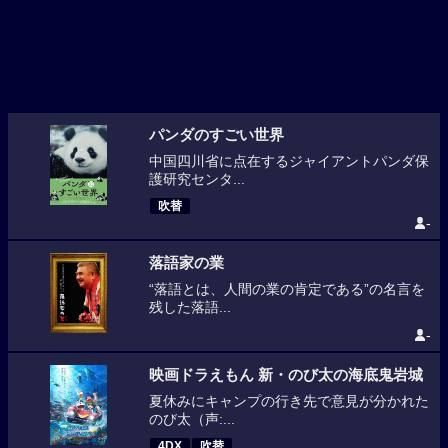
パンダのすごい世界
中国四川省に点在するジャイアントパンダ保
護研究センタ...
吹替
-
落語家の業
“落語とは、人間の業の肯定である”の名言を
残した落語...
-
映画ドラえもん 新・のび太の海底鬼岩城
夏休みにキャンプの行き先で意見が分かれた
のび太（声:...
4DX
吹替