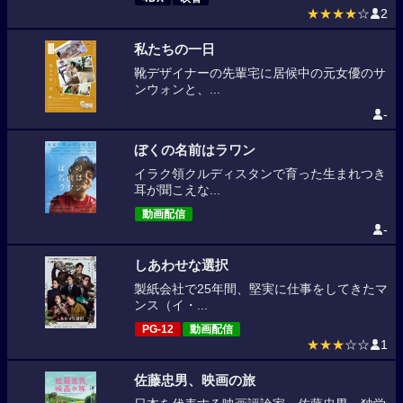
★★★★
☆
2
私たちの一日
靴デザイナーの先輩宅に居候中の元女優のサ
ンウォンと、...
-
ぼくの名前はラワン
イラク領クルディスタンで育った生まれつき
耳が聞こえな...
動画配信
-
しあわせな選択
製紙会社で25年間、堅実に仕事をしてきたマ
ンス（イ・...
PG-12
動画配信
★★★
☆☆
1
佐藤忠男、映画の旅