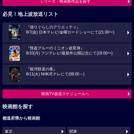
シリーズ・映画祭作品を探す
必見！地上波放送リスト
『借りぐらしのアリエッティ』
8/7(金) 日本テレビ/金曜ロードショーにて(21:00〜)
『怪盗グルーのミニオン超変身』
8/10(月) フジテレビ/最新作公開記念にて(19:00〜)
『銀河鉄道の夜』
8/11(火) NHK/Eテレにて(09:00～)
映画TV放送スケジュールへ
映画館を探す
都道府県から映画館
東京
関東