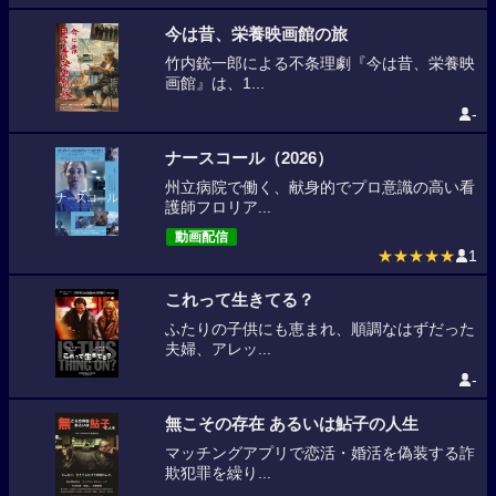
今は昔、栄養映画館の旅
竹内銃一郎による不条理劇『今は昔、栄養映
画館』は、1...
-
ナースコール（2026）
州立病院で働く、献身的でプロ意識の高い看
護師フロリア...
動画配信
★★★★★
1
これって生きてる？
ふたりの子供にも恵まれ、順調なはずだった
夫婦、アレッ...
-
無こその存在 あるいは鮎子の人生
マッチングアプリで恋活・婚活を偽装する詐
欺犯罪を繰り...