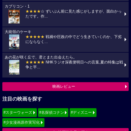
カプリコン・1
★★★★
☆ ずいぶん前に見た感じがしますが、面白かっ
たです。作...
大統領のケーキ
★★★★★
戦禍や圧政の中でどう生きていくのか、下劣
にならなく...
あの花が咲く丘で、君とまた出会えたら。
★★★★★
NHKラジオ深夜便明日への言葉,夏の特集は戦
争と平...
映画レビュー
注目の映画を探す
#スターウォーズ
#名探偵コナン
#ディズニー
#少女漫画原作実写化