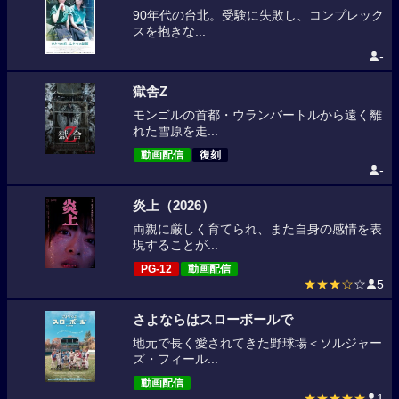
90年代の台北。受験に失敗し、コンプレック
スを抱きな...
-
獄舎Z
モンゴルの首都・ウランバートルから遠く離
れた雪原を走...
動画配信
復刻
-
炎上（2026）
両親に厳しく育てられ、また自身の感情を表
現することが...
PG-12
動画配信
★★★☆
☆
5
さよならはスローボールで
地元で長く愛されてきた野球場＜ソルジャー
ズ・フィール...
動画配信
★★★★★
1