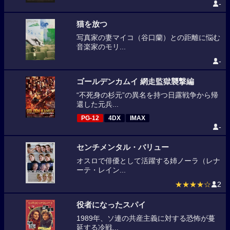
-
猫を放つ
写真家の妻マイコ（谷口蘭）との距離に悩む
音楽家のモリ...
-
ゴールデンカムイ 網走監獄襲撃編
“不死身の杉元”の異名を持つ日露戦争から帰
還した元兵...
PG-12
4DX
IMAX
-
センチメンタル・バリュー
オスロで俳優として活躍する姉ノーラ（レナ
ーテ・レイン...
★★★★☆
2
役者になったスパイ
1989年、ソ連の共産主義に対する恐怖が蔓
延する冷戦...