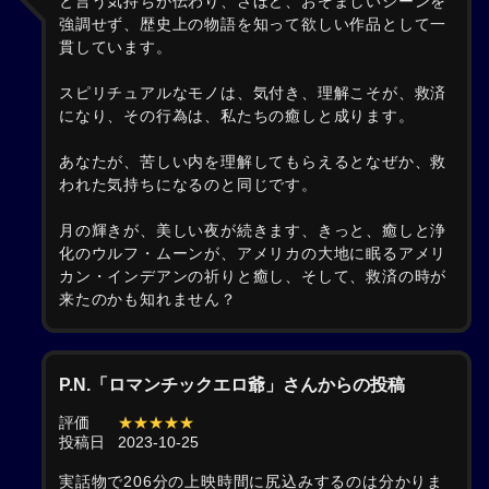
と言う気持ちが伝わり、さほど、おぞましいシーンを
強調せず、歴史上の物語を知って欲しい作品として一
貫しています。
スピリチュアルなモノは、気付き、理解こそが、救済
になり、その行為は、私たちの癒しと成ります。
あなたが、苦しい内を理解してもらえるとなぜか、救
われた気持ちになるのと同じです。
月の輝きが、美しい夜が続きます、きっと、癒しと浄
化のウルフ・ムーンが、アメリカの大地に眠るアメリ
カン・インデアンの祈りと癒し、そして、救済の時が
来たのかも知れません？
P.N.「ロマンチックエロ爺」さんからの投稿
評価
★★★★★
投稿日
2023-10-25
実話物で206分の上映時間に尻込みするのは分かりま