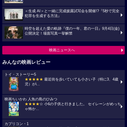
＜生成 AI＞と一緒に完成披露試写会を開催!?『5秒で完全
犯罪を生成する方法』
時空を超えた愛の軌跡『僕の一年、君の一日』9月4日(金)
公開決定！場面写真一挙解禁
映画ニュースへ
みんなの映画レビュー
トイ・ストーリー5
★★★★★
最近街を歩いていても小さい子（特に3、4歳
児）がi...
映画ちいかわ 人魚の島のひみつ
★★★★
☆ 小6の子供と行きました。 セイレーンがめっち
ゃ怖か...
カプリコン・1