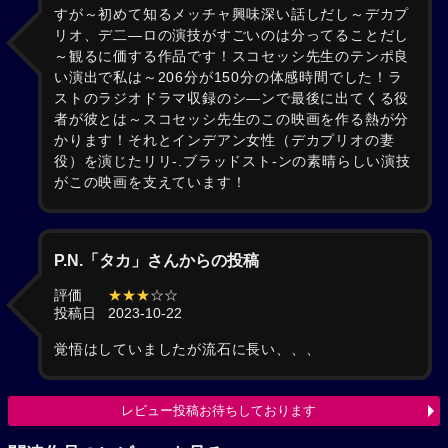
すが～初めて知るメッチャ興味深い話しだし～デカプ
リオ、デ二―ロの演技がすごいのは分ってることだし
～観るに価する作品です！スコセッシ先生のテンポ良
い演出で私は～206分が150分の体感時間でした！ラ
ストのラジオドラマ収録のシ―ンで最後に出てくる役
者が彼とは～スコセッシ先生のこの映画を作る熱が分
かります！それとインデアン女性（デカプリオの妻
役）を演じたリリ-.ブラッドスト-ンの素晴らしい演技
がこの映画を支えています！
P.N.「タカ」さんからの投稿
評価
★★★
☆☆
投稿日
2023-10-22
覚悟はしていましたが流石に長い、、、
レビュー投稿お待ちしております