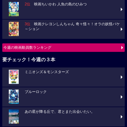
2位
映画ちいかわ 人魚の島のひみつ
3位
映画クレヨンしんちゃん 奇々怪々！オラの妖怪バケ
～ション
今週の映画動員数ランキング
要チェック！今週の３本
ミニオンズ＆モンスターズ
ブルーロック
あの星が降る丘で、君とまた出会いたい。