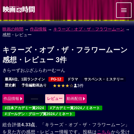
映画の時間
→
作品情報
→
キラーズ・オブ・ザ・フラワームーン
→
感想・レビュー
キラーズ・オブ・ザ・フラワームーン
感想・レビュー 3件
きらーずおぶざふらわーむーん
最高6位、1回ランクイン
PG-12
ドラマ
サスペンス・ミステリー
歴史劇
予告編動画あり
★★★★☆
3件
作品情報
------
レビュー
動画配信
#日本アカデミー賞2024
#アカデミー賞2024ノミネート
#ゴールデン・グローブ賞2024ノミネート
総合評価
4.33点
、「キラーズ・オブ・ザ・フラワームーン」
を見た方の感想・レビュー情報です。投稿は
こちら
から受け