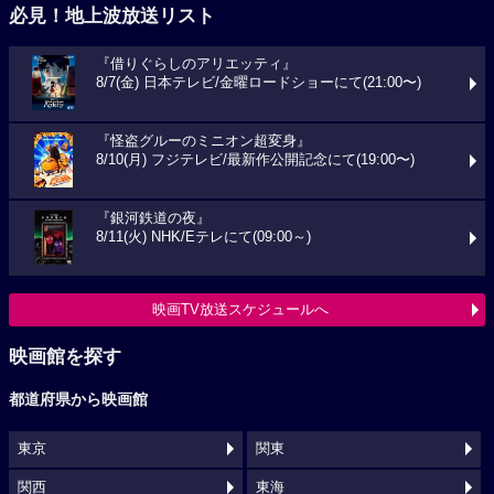
必見！地上波放送リスト
『借りぐらしのアリエッティ』
8/7(金) 日本テレビ/金曜ロードショーにて(21:00〜)
『怪盗グルーのミニオン超変身』
8/10(月) フジテレビ/最新作公開記念にて(19:00〜)
『銀河鉄道の夜』
8/11(火) NHK/Eテレにて(09:00～)
映画TV放送スケジュールへ
映画館を探す
都道府県から映画館
東京
関東
関西
東海