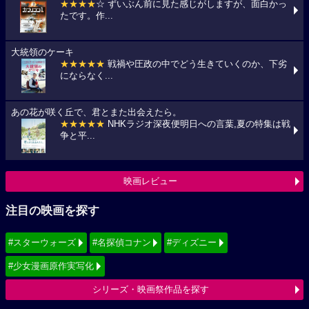
★★★★
☆ ずいぶん前に見た感じがしますが、面白かっ
たです。作...
大統領のケーキ
★★★★★
戦禍や圧政の中でどう生きていくのか、下劣
にならなく...
あの花が咲く丘で、君とまた出会えたら。
★★★★★
NHKラジオ深夜便明日への言葉,夏の特集は戦
争と平...
映画レビュー
注目の映画を探す
#スターウォーズ
#名探偵コナン
#ディズニー
#少女漫画原作実写化
シリーズ・映画祭作品を探す