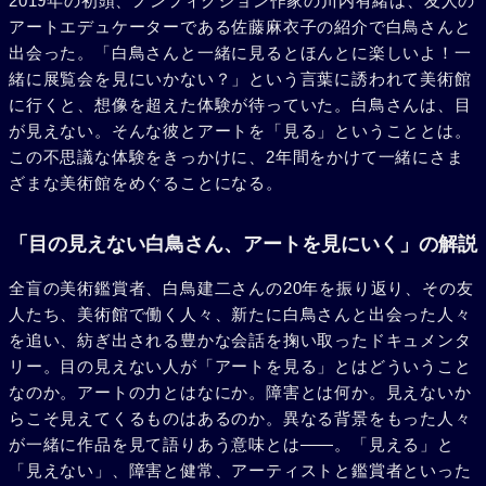
2019年の初頭、ノンフィクション作家の川内有緒は、友人の
アートエデュケーターである佐藤麻衣子の紹介で白鳥さんと
出会った。「白鳥さんと一緒に見るとほんとに楽しいよ！一
緒に展覧会を見にいかない？」という言葉に誘われて美術館
に行くと、想像を超えた体験が待っていた。白鳥さんは、目
が見えない。そんな彼とアートを「見る」ということとは。
この不思議な体験をきっかけに、2年間をかけて一緒にさま
ざまな美術館をめぐることになる。
「目の見えない白鳥さん、アートを見にいく」の解説
全盲の美術鑑賞者、白鳥建二さんの20年を振り返り、その友
人たち、美術館で働く人々、新たに白鳥さんと出会った人々
を追い、紡ぎ出される豊かな会話を掬い取ったドキュメンタ
リー。目の見えない人が「アートを見る」とはどういうこと
なのか。アートの力とはなにか。障害とは何か。見えないか
らこそ見えてくるものはあるのか。異なる背景をもった人々
が一緒に作品を見て語りあう意味とは――。「見える」と
「見えない」、障害と健常、アーティストと鑑賞者といった