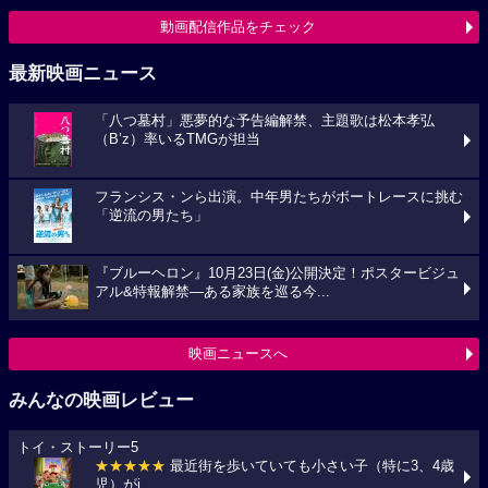
動画配信作品をチェック
最新映画ニュース
「八つ墓村」悪夢的な予告編解禁、主題歌は松本孝弘
（B’z）率いるTMGが担当
フランシス・ンら出演。中年男たちがボートレースに挑む
「逆流の男たち」
『ブルーヘロン』10月23日(金)公開決定！ポスタービジュ
アル&特報解禁―ある家族を巡る今...
映画ニュースへ
みんなの映画レビュー
トイ・ストーリー5
★★★★★
最近街を歩いていても小さい子（特に3、4歳
児）がi...