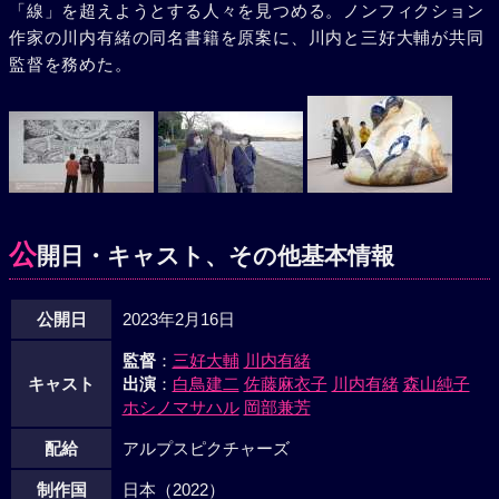
「線」を超えようとする人々を見つめる。ノンフィクション
作家の川内有緒の同名書籍を原案に、川内と三好大輔が共同
監督を務めた。
公
開日・キャスト、その他基本情報
公開日
2023年2月16日
監督
：
三好大輔
川内有緒
キャスト
出演
：
白鳥建二
佐藤麻衣子
川内有緒
森山純子
ホシノマサハル
岡部兼芳
配給
アルプスピクチャーズ
制作国
日本（2022）