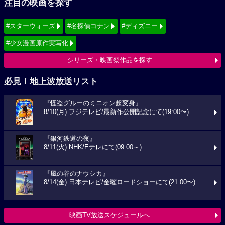
注目の映画を探す
#スターウォーズ
#名探偵コナン
#ディズニー
#少女漫画原作実写化
シリーズ・映画祭作品を探す
必見！地上波放送リスト
『怪盗グルーのミニオン超変身』
8/10(月) フジテレビ/最新作公開記念にて(19:00〜)
『銀河鉄道の夜』
8/11(火) NHK/Eテレにて(09:00～)
『風の谷のナウシカ』
8/14(金) 日本テレビ/金曜ロードショーにて(21:00〜)
映画TV放送スケジュールへ