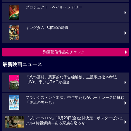
プロジェクト・ヘイル・メアリー
キングダム 大将軍の帰還
動画配信作品をチェック
最新映画ニュース
「八つ墓村」悪夢的な予告編解禁、主題歌は松本孝弘
（B’z）率いるTMGが担当
フランシス・ンら出演。中年男たちがボートレースに挑む
「逆流の男たち」
『ブルーヘロン』10月23日(金)公開決定！ポスタービジュ
アル&特報解禁―ある家族を巡る今...