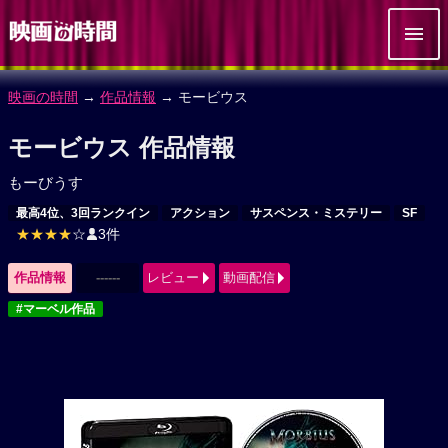
映画の時間
→
作品情報
→ モービウス
モービウス 作品情報
もーびうす
最高4位、3回ランクイン
アクション
サスペンス・ミステリー
SF
★★★★
☆
3件
作品情報
------
レビュー
動画配信
#マーベル作品