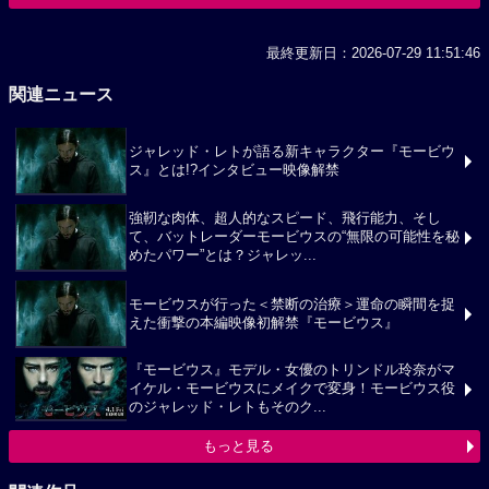
最終更新日：2026-07-29 11:51:46
関連ニュース
ジャレッド・レトが語る新キャラクター『モービウ
ス』とは!?インタビュー映像解禁
強靭な肉体、超人的なスピード、飛行能力、そし
て、バットレーダーモービウスの“無限の可能性を秘
めたパワー”とは？ジャレッ...
モービウスが行った＜禁断の治療＞運命の瞬間を捉
えた衝撃の本編映像初解禁『モービウス』
『モービウス』モデル・女優のトリンドル玲奈がマ
イケル・モービウスにメイクで変身！モービウス役
のジャレッド・レトもそのク...
もっと見る