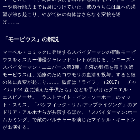
ーや飛行能力までも身につけていた。彼のうちには血への渇
望が沸き起こり、やがて彼の肉体はさらなる変貌を遂
げ……。
「モービウス」の解説
マーベル・コミックに登場するスパイダーマンの宿敵モービ
ウスをオスカー俳優ジャレッド・レトが演じる、ソニーズ・
スパイダーマン・ユニバース第3弾。血液の難病を患う医師
モービウスは、治療のためコウモリの血清を投与。すると彼
の体に異変が起こり……。監督は「ライフ」（2017）「チャ
イルド44 森に消えた子供たち」などを手がけたダニエル・
エスピノーサ。「ラストナイト・イン・ソーホー」のマッ
ト・スミス、「パシフィック・リム:アップライジング」のア
ドリア・アルホナらが共演するほか、「スパイダーマン:ホー
ムカミング」で敵のバルチャーを演じたマイケル・キートン
が出演する。