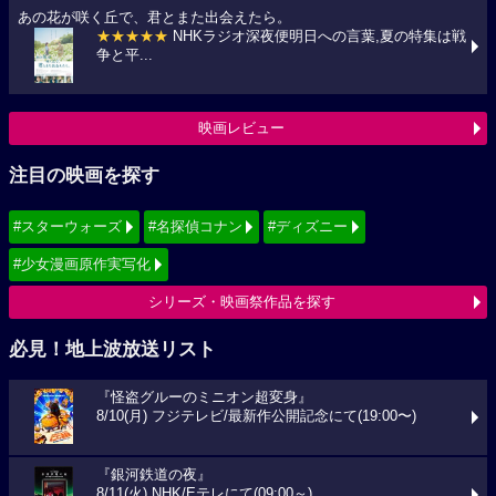
あの花が咲く丘で、君とまた出会えたら。
★★★★★
NHKラジオ深夜便明日への言葉,夏の特集は戦
争と平...
映画レビュー
注目の映画を探す
#スターウォーズ
#名探偵コナン
#ディズニー
#少女漫画原作実写化
シリーズ・映画祭作品を探す
必見！地上波放送リスト
『怪盗グルーのミニオン超変身』
8/10(月) フジテレビ/最新作公開記念にて(19:00〜)
『銀河鉄道の夜』
8/11(火) NHK/Eテレにて(09:00～)