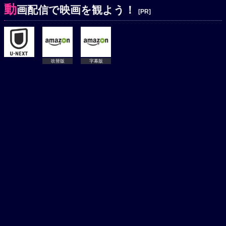
動
画配信で映画を観よう！
[PR]
吹替版
字幕版