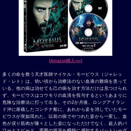
[Amazon購入
]
(PR)
多くの命を救う天才医師マイケル・モービウス（ジャレッ
ド・レト）は、幼い頃から治療法のない血液の難病を患って
いる。他の病は治せても己の病を治す方法だけは見つけられ
ず、モービウスはコウモリの血清を投与するというあまりに
危険な治療法に打って出る。その2か月後、ロングアイラン
ド沖に座礁したコンテナ船に、あれから姿を消していたモー
ビウスが突如現れた。以前の病でやつれた姿から一変し、血
色が戻り筋肉が隆々とした姿になっただけでなく、超人的パ
ワーとスピード、周囲の状況を瞬時に感知するバットレーダ