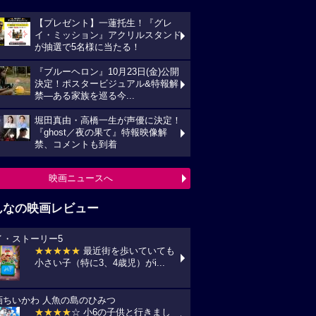
【プレゼント】一蓮托生！『グレ
イ・ミッション』アクリルスタンド
が抽選で5名様に当たる！
『ブルーヘロン』10月23日(金)公開
決定！ポスタービジュアル&特報解
禁―ある家族を巡る今...
堀田真由・高橋一生が声優に決定！
『ghost／夜の果て』特報映像解
禁、コメントも到着
映画ニュースへ
んなの映画レビュー
イ・ストーリー5
★★★★★
最近街を歩いていても
小さい子（特に3、4歳児）がi...
画ちいかわ 人魚の島のひみつ
★★★★
☆ 小6の子供と行きまし