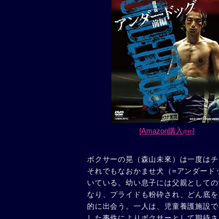
[Amazon購入
]
(PR)
ボクサーの晃（森山未來）は一度はチ
それでもなおかませ犬（=アンダード
いている。幼い息子には父親としての
なり、プライドも粉砕され、どん底を
的に出会う。一人は、児童養護施設で
した事件によりボクサーとして期待さ