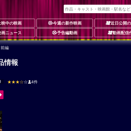
上映中の映画
今週の新作映画
近日公開
映画ニュース
予告編動画
動画配信
 前編
品情報
り
★★★☆
☆
4件