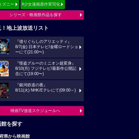
ィズニー
#少女漫画原作実写化
シリーズ・映画祭作品を探す
見！地上波放送リスト
『借りぐらしのアリエッティ』
8/7(金) 日本テレビ/金曜ロードショ
ーにて(21:00〜)
『怪盗グルーのミニオン超変身』
8/10(月) フジテレビ/最新作公開記
念にて(19:00〜)
『銀河鉄道の夜』
8/11(火) NHK/Eテレにて(09:00～)
映画TV放送スケジュールへ
画館を探す
府県から映画館