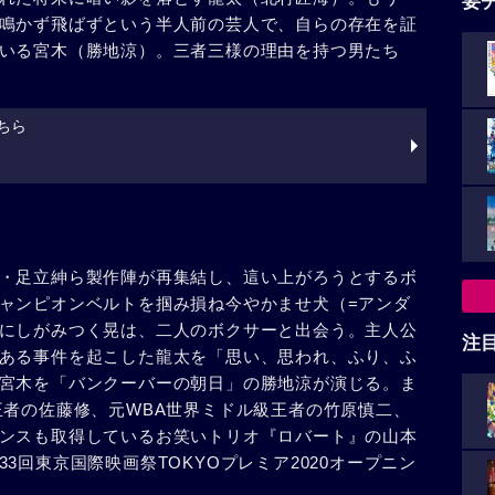
要
鳴かず飛ばずという半人前の芸人で、自らの存在を証
いる宮木（勝地涼）。三者三様の理由を持つ男たち
ちら
・足立紳ら製作陣が再集結し、這い上がろうとするボ
ャンピオンベルトを掴み損ね今やかませ犬（=アンダ
にしがみつく晃は、二人のボクサーと出会う。主人公
注
ある事件を起こした龍太を「思い、思われ、ふり、ふ
宮木を「バンクーバーの朝日」の勝地涼が演じる。ま
王者の佐藤修、元WBA世界ミドル級王者の竹原慎二、
ンスも取得しているお笑いトリオ『ロバート』の山本
3回東京国際映画祭TOKYOプレミア2020オープニン