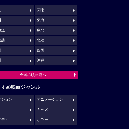
京
関東
西
東海
海道
東北
信越
北陸
国
四国
州
沖縄
全国の映画館へ
すすめ映画ジャンル
クション
アニメーション
キッズ
メディ
ホラー