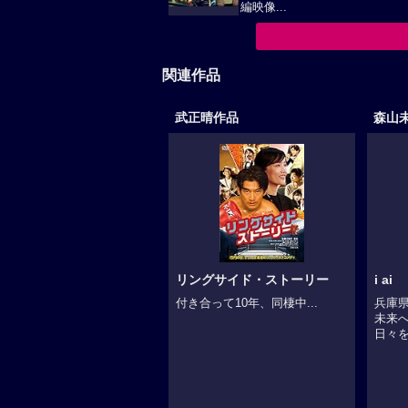
編映像...
関連作品
武正晴作品
森山
リングサイド・ストーリー
i ai
付き合って10年、同棲中...
兵庫
未来
日々を.