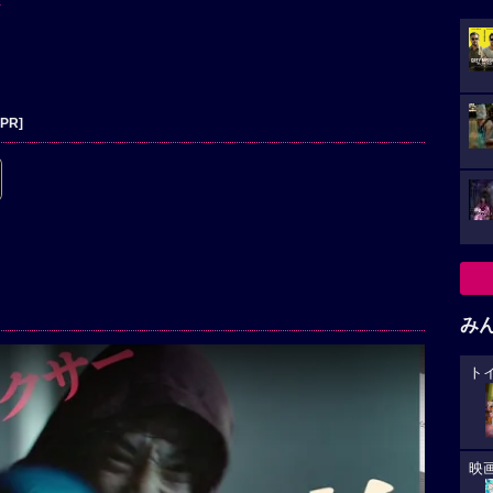
[PR]
み
ト
映