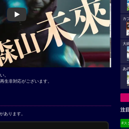
Play
カ
大
あ
い。
再生非対応がございます。
注
稿があります。
#ス