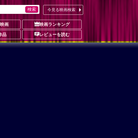
今見る映画検索
の映画
映画ランキング
作品
レビューを読む