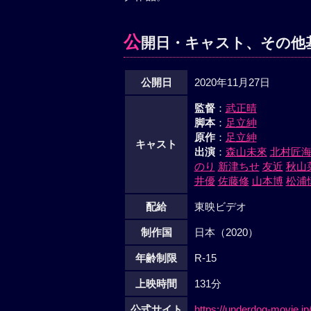
公
開日・キャスト、その他
公開日
2020年11月27日
監督
：
武正晴
脚本
：
足立紳
原作
：
足立紳
キャスト
出演
：
森山未來
北村匠
のり
新津ちせ
友近
秋山
井優
佐藤修
山本博
松浦
配給
東映ビデオ
制作国
日本（2020）
年齢制限
R-15
上映時間
131分
公式サイト
https://underdog-movie.jp