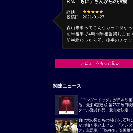
P.N.「もに」さんからの投稿
評価
★★★★★
投稿日
2021-01-27
森山未來ってこんなカッコ良かっ
前半後半で4時間半相当楽しませ
前半終わったら即、後半のチケッ
レビューをもっと見る
関連ニュース
『アンダードッグ』が日本映画
他、最多4冠達成!第75回毎日
クール受賞作品・受賞者決定
負け犬の男たちの叫びを､石崎
が力強く歌い上げる！『アンダ
グ』主題歌「Flowers」映画版