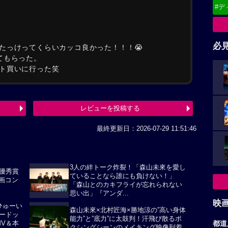
#デ
必
たっけってくらいカッコ良かった！！！😭
てもらった。
ト買いに行った笑
レビューを投稿する
最終更新日：2026-07-29 11:51:46
3人の絆トーク炸裂！「森山未來を愛し
優秀賞
ていることなら誰にも負けない！」
映画コン
「森山とのカキフライが忘れられない
思い出」『アンダ...
映
ひゅーい
森山未來×北村匠海×勝地涼の”高い身体
ードッ
能力”と”底力”に太鼓判！汗飛び散るボ
都道
MV＆本
クシングシーンのメイキング映像到着