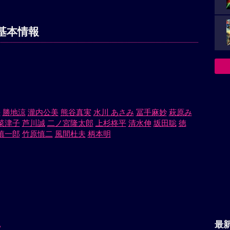
基本情報
海
勝地涼
瀧内公美
熊谷真実
水川 あさみ
冨手麻妙
萩原み
菜津子
芦川誠
二ノ宮隆太郎
上杉柊平
清水伸
坂田聡
徳
慎一郎
竹原慎二
風間杜夫
柄本明
最
/