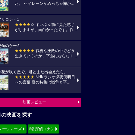
た。 セイレーンがめっちゃ怖か...
プリコン・1
★★★★
☆ ずいぶん前に見た感じ
がしますが、面白かったです。作...
統領のケーキ
★★★★★
戦禍や圧政の中でどう
生きていくのか、下劣にならなく...
の花が咲く丘で、君とまた出会えたら。
★★★★★
NHKラジオ深夜便明日
への言葉,夏の特集は戦争と平...
映画レビュー
目の映画を探す
ターウォーズ
#名探偵コナン