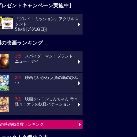
プレゼントキャンペーン実施中】
『グレイ・ミッション』アクリルス
タンド
5名様 [〆8/16(日)]
週の映画ランキング
1位
スパイダーマン：ブランド・
ニュー・デイ
2位
映画ちいかわ 人魚の島のひみ
つ
3位
映画クレヨンしんちゃん 奇々
怪々！オラの妖怪バケ～ション
の映画動員数ランキング