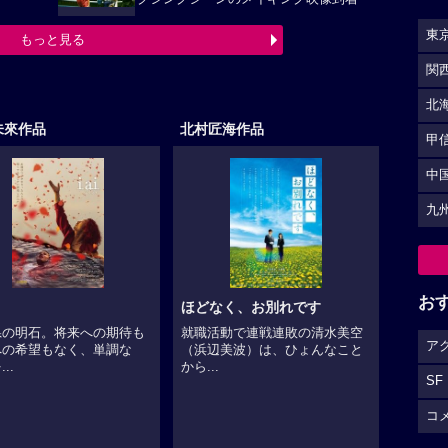
東
もっと見る
関
北
未來作品
北村匠海作品
甲
中
九
お
ほどなく、お別れです
県の明石。将来への期待も
就職活動で連戦連敗の清水美空
ア
への希望もなく、単調な
（浜辺美波）は、ひょんなこと
..
から...
SF
コ