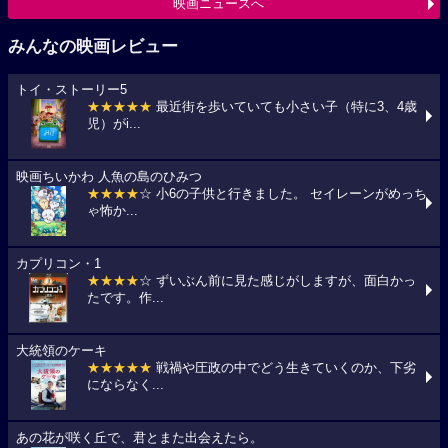
映画ニュースへ
みんなの映画レビュー
トイ・ストーリー5
★★★★★
最近街を歩いていても小さい子（特に3、4歳
児）がi...
映画ちいかわ 人魚の島のひみつ
★★★★
☆ 小6の子供と行きました。 セイレーンがめっち
ゃ怖か...
カプリコン・1
★★★★
☆ ずいぶん前に見た感じがしますが、面白かっ
たです。作...
大統領のケーキ
★★★★★
戦禍や圧政の中でどう生きていくのか、下劣
にならなく...
あの花が咲く丘で、君とまた出会えたら。