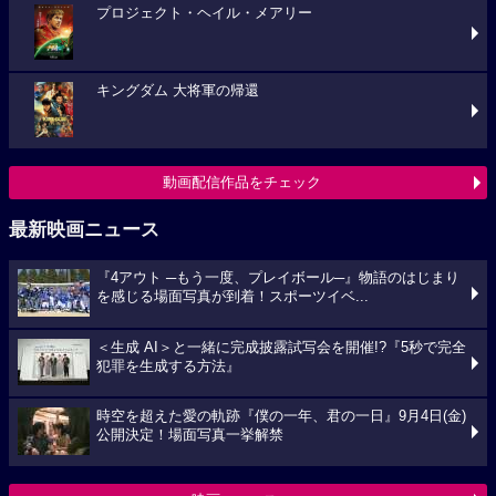
プロジェクト・ヘイル・メアリー
キングダム 大将軍の帰還
動画配信作品をチェック
最新映画ニュース
『4アウト ─もう一度、プレイボール─』物語のはじまり
を感じる場面写真が到着！スポーツイベ...
＜生成 AI＞と一緒に完成披露試写会を開催!?『5秒で完全
犯罪を生成する方法』
時空を超えた愛の軌跡『僕の一年、君の一日』9月4日(金)
公開決定！場面写真一挙解禁