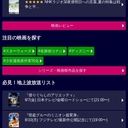
★★★★★
NHKラジオ深夜便明日への言葉,夏の特集は戦
争と平...
映画レビュー
注目の映画を探す
#スターウォーズ
#名探偵コナン
#ディズニー
#少女漫画原作実写化
シリーズ・映画祭作品を探す
必見！地上波放送リスト
『借りぐらしのアリエッティ』
8/7(金) 日本テレビ/金曜ロードショーにて(21:00〜)
『怪盗グルーのミニオン超変身』
8/10(月) フジテレビ/最新作公開記念にて(19:00〜)