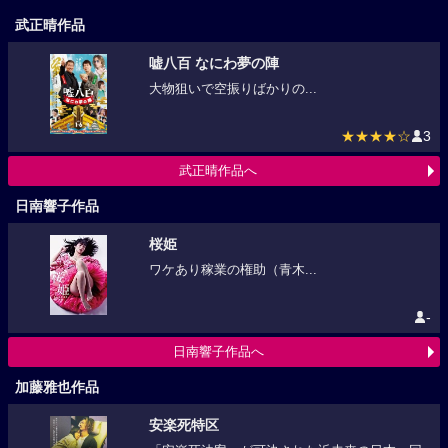
武正晴作品
嘘八百 なにわ夢の陣
大物狙いで空振りばかりの...
★★★★☆
3
武正晴作品へ
日南響子作品
桜姫
ワケあり稼業の権助（青木...
-
日南響子作品へ
加藤雅也作品
安楽死特区