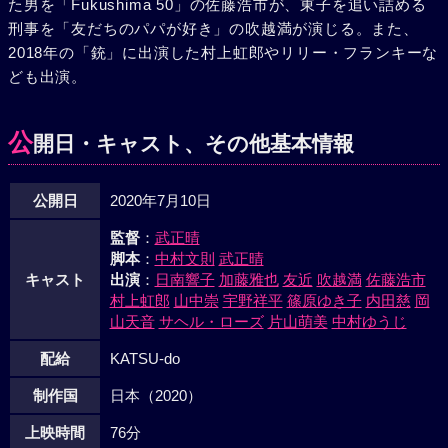
た男を「Fukushima 50」の佐藤浩市が、東子を追い詰める
刑事を「友だちのパパが好き」の吹越満が演じる。また、
2018年の「銃」に出演した村上虹郎やリリー・フランキーな
ども出演。
公
開日・キャスト、その他基本情報
公開日
2020年7月10日
監督
：
武正晴
脚本
：
中村文則
武正晴
キャスト
出演
：
日南響子
加藤雅也
友近
吹越満
佐藤浩市
村上虹郎
山中崇
宇野祥平
篠原ゆき子
内田慈
岡
山天音
サヘル・ローズ
片山萌美
中村ゆうじ
配給
KATSU-do
制作国
日本（2020）
上映時間
76分