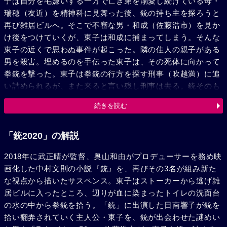
子は自分を毛嫌いする一方で亡き弟を溺愛し続けている母・
瑞穂（友近）を精神科に見舞った後、銃の持ち主を探ろうと
再び雑居ビルへ。そこで不審な男・和成（佐藤浩市）を見か
け後をつけていくが、東子は和成に捕まってしまう。そんな
東子の近くで思わぬ事件が起こった。隣の住人の親子がある
男を殺害。埋めるのを手伝った東子は、その死体に向かって
拳銃を撃った。東子は拳銃の行方を探す刑事（吹越満）に追
い詰められるが、また来ると言い残し刑事は去る。銃そのも
のに魅了された東子はさらに事件に巻き込まれ、彼女自身も
続きを読む
その渦の中に入っていこうとする。
「銃2020」の解説
2018年に武正晴が監督、奥山和由がプロデューサーを務め映
画化した中村文則の小説『銃』を、再びその3名が組み新た
な視点から描いたサスペンス。東子はストーカーから逃げ雑
居ビルに入ったところ、辺りが血に染まったトイレの洗面台
の水の中から拳銃を拾う。「銃」に出演した日南響子が銃を
拾い翻弄されていく主人公・東子を、銃が出会わせた謎めい