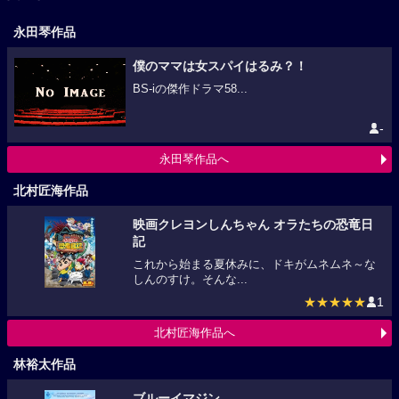
永田琴作品
僕のママは女スパイはるみ？！
BS-iの傑作ドラマ58...
-
永田琴作品へ
北村匠海作品
映画クレヨンしんちゃん オラたちの恐竜日
記
これから始まる夏休みに、ドキがムネムネ～な
しんのすけ。そんな...
★★★★★
1
北村匠海作品へ
林裕太作品
ブルーイマジン