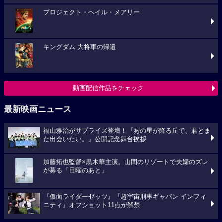
プロジェクト・ヘイル・メアリー
キングダム 大将軍の帰還
動画配信作品をチェック
最新映画ニュース
福山雅治がサプライズ登壇！『あの星が降る丘で、君とま
た出会いたい。』公開記念舞台挨拶
加藤拓也監督×黒木華主演。山間のリゾートで夫婦のズレ
が募る「日曜のあと」
『仮面ライダーゼッツ』『超宇宙刑事ギャバン インフィ
ニティ』オフショット11点が解禁