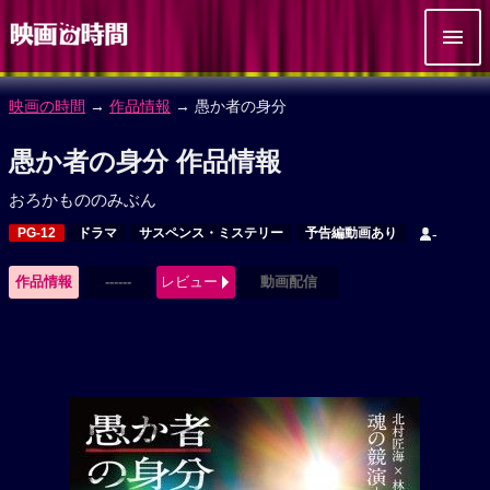
映画の時間
→
作品情報
→ 愚か者の身分
愚か者の身分 作品情報
おろかもののみぶん
PG-12
ドラマ
サスペンス・ミステリー
予告編動画あり
-
作品情報
------
レビュー
動画配信