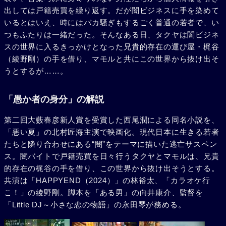
出しては戸籍売買を繰り返す。だが闇ビジネスに手を染めて
いるとはいえ、時にはバカ騒ぎもするごく普通の若者で、い
つもふたりは一緒だった。そんなある日、タクヤは闇ビジネ
スの世界に入るきっかけとなった兄貴的存在の運び屋・梶谷
（綾野剛）の手を借り、マモルと共にこの世界から抜け出そ
うとするが……。
「愚か者の身分」の解説
第二回大藪春彦新人賞を受賞した西尾潤による同名小説を、
「悪い夏」の北村匠海主演で映画化。現代日本に生きる若者
たちと隣り合わせにある“闇”をテーマに描いた逃亡サスペン
ス。闇バイトで戸籍売買を日々行うタクヤとマモルは、兄貴
的存在の梶谷の手を借り、この世界から抜け出そうとする。
共演は「HAPPYEND（2024）」の林裕太、「カラオケ行
こ！」の綾野剛。脚本を「ある男」の向井康介、監督を
「Little DJ～小さな恋の物語」の永田琴が務める。