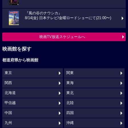
『風の谷のナウシカ』
8/14(金) 日本テレビ/金曜ロードショーにて(21:00〜)
映画TV放送スケジュールへ
映画館を探す
都道府県から映画館
東京
関東
関西
東海
北海道
東北
甲信越
北陸
中国
四国
九州
沖縄