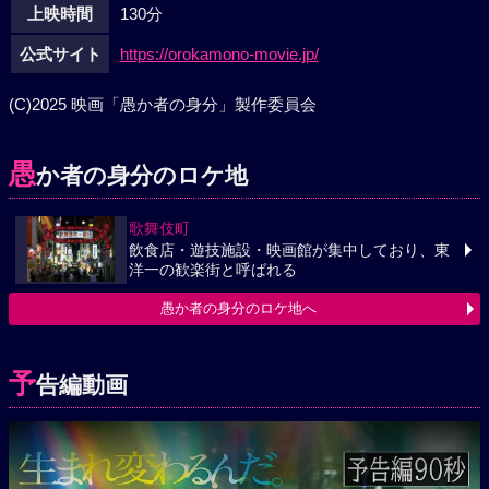
上映時間
130分
公式サイト
https://orokamono-movie.jp/
(C)2025 映画「愚か者の身分」製作委員会
愚
か者の身分のロケ地
歌舞伎町
飲食店・遊技施設・映画館が集中しており、東
洋一の歓楽街と呼ばれる
愚か者の身分のロケ地へ
予
告編動画