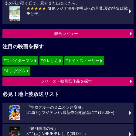
あの花が咲く丘で、君とまた出会えたら。
★★★★★
NHKラジオ深夜便明日への言葉,夏の特集は戦
争と平...
映画レビュー
注目の映画を探す
#スパイダーマン
#クレしん
#トイ・ストーリー
#キングダム
シリーズ・映画祭作品を探す
必見！地上波放送リスト
『怪盗グルーのミニオン超変身』
8/10(月) フジテレビ/最新作公開記念にて(19:00〜)
『銀河鉄道の夜』
8/11(火) NHK/Eテレにて(09:00～)