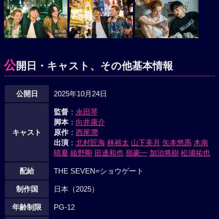
公
開日・キャスト、その他基本情報
公開日
2025年10月24日
監督
：
永田琴
脚本
：
向井康介
キャスト
原作
：
西尾潤
出演
：
北村匠海
林裕太
山下美月
矢本悠馬
木南
晴夏
綾野剛
田邊和也
嶺豪一
加治将樹
松浦祐也
配給
THE SEVEN=ショウゲート
制作国
日本（2025）
年齢制限
PG-12