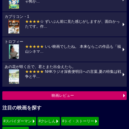
ゃ怖か...
カプリコン・1
★★★★
☆ ずいぶん前に見た感じがしますが、面白かっ
たです。作...
トロフィー
★★★★★
いい映画でしたね。 本来ならこの作品も「福
山シネマ...
あの花が咲く丘で、君とまた出会えたら。
★★★★★
NHKラジオ深夜便明日への言葉,夏の特集は戦
争と平...
映画レビュー
注目の映画を探す
#スパイダーマン
#クレしん
#トイ・ストーリー