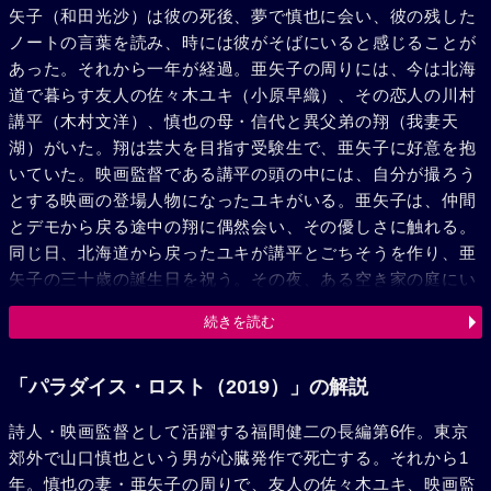
矢子（和田光沙）は彼の死後、夢で慎也に会い、彼の残した
ノートの言葉を読み、時には彼がそばにいると感じることが
あった。それから一年が経過。亜矢子の周りには、今は北海
道で暮らす友人の佐々木ユキ（小原早織）、その恋人の川村
講平（木村文洋）、慎也の母・信代と異父弟の翔（我妻天
湖）がいた。翔は芸大を目指す受験生で、亜矢子に好意を抱
いていた。映画監督である講平の頭の中には、自分が撮ろう
とする映画の登場人物になったユキがいる。亜矢子は、仲間
とデモから戻る途中の翔に偶然会い、その優しさに触れる。
同じ日、北海道から戻ったユキが講平とごちそうを作り、亜
矢子の三十歳の誕生日を祝う。その夜、ある空き家の庭にい
た翔は、慎也の気配を感じてキャッチボールをする。亜矢子
続きを読む
のことを“好きだ”と告白して投げたボールは、慎也ではな
く、ある男の手に届く。その男が彷徨う地上には、原民喜の
『心願の国』を読む慎也の声が響いていた。
「パラダイス・ロスト（2019）」の解説
詩人・映画監督として活躍する福間健二の長編第6作。東京
郊外で山口慎也という男が心臓発作で死亡する。それから1
年。慎也の妻・亜矢子の周りで、友人の佐々木ユキ、映画監