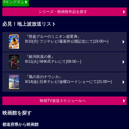
#キングダム
シリーズ・映画祭作品を探す
必見！地上波放送リスト
『怪盗グルーのミニオン超変身』
8/10(月) フジテレビ/最新作公開記念にて(19:00〜)
『銀河鉄道の夜』
8/11(火) NHK/Eテレにて(09:00～)
『風の谷のナウシカ』
8/14(金) 日本テレビ/金曜ロードショーにて(21:00〜)
映画TV放送スケジュールへ
映画館を探す
都道府県から映画館