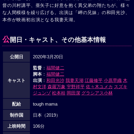
督の川村講平、亜矢子に好意を抱く異父弟の翔たちが、様々
な人間模様を繰り広げる。出演は「岬の兄妹」の和田光沙、
本作が映画初出演となる我妻天湖。
公
開日・キャスト、その他基本情報
公開日
2020年3月20日
監督
：
福間健二
脚本
：
福間健二
キャスト
出演
：
和田光沙
我妻天湖
江藤修平
小原早織
木
村文洋
森羅万象
宇野祥平
佐々木ユメカ
スズキ
ジュンゾ
松本桂
岡田潔
グラシアス小林
配給
tough mama
制作国
日本（2019）
上映時間
106分