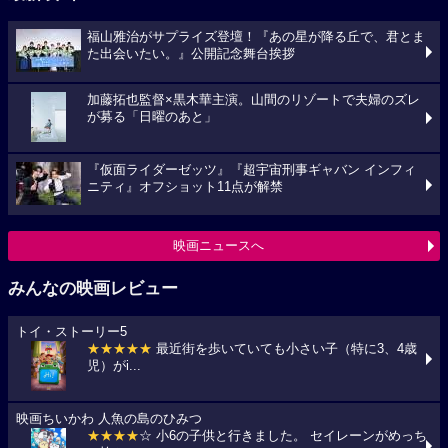
福山雅治がサプライズ登壇！『あの星が降る丘で、君とま
た出会いたい。』公開記念舞台挨拶
加藤拓也監督×黒木華主演。山間のリゾートで夫婦のズレ
が募る「日曜のあと」
『仮面ライダーゼッツ』『超宇宙刑事ギャバン インフィ
ニティ』オフショット11点が解禁
映画ニュースへ
みんなの映画レビュー
トイ・ストーリー5
★★★★★
最近街を歩いていても小さい子（特に3、4歳
児）がi...
映画ちいかわ 人魚の島のひみつ
★★★★
☆ 小6の子供と行きました。 セイレーンがめっち