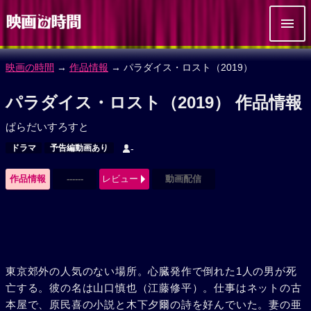
映画の時間
→
作品情報
→ パラダイス・ロスト（2019）
パラダイス・ロスト（2019） 作品情報
ぱらだいすろすと
ドラマ
予告編動画あり
-
作品情報
------
レビュー
動画配信
東京郊外の人気のない場所。心臓発作で倒れた1人の男が死
亡する。彼の名は山口慎也（江藤修平）。仕事はネットの古
本屋で、原民喜の小説と木下夕爾の詩を好んでいた。妻の亜