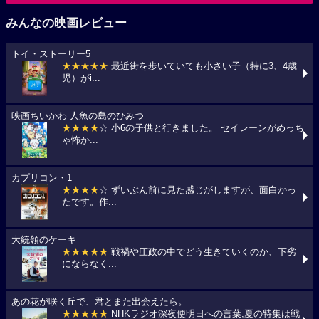
みんなの映画レビュー
トイ・ストーリー5
★★★★★
最近街を歩いていても小さい子（特に3、4歳
児）がi...
映画ちいかわ 人魚の島のひみつ
★★★★
☆ 小6の子供と行きました。 セイレーンがめっち
ゃ怖か...
カプリコン・1
★★★★
☆ ずいぶん前に見た感じがしますが、面白かっ
たです。作...
大統領のケーキ
★★★★★
戦禍や圧政の中でどう生きていくのか、下劣
にならなく...
あの花が咲く丘で、君とまた出会えたら。
★★★★★
NHKラジオ深夜便明日への言葉,夏の特集は戦