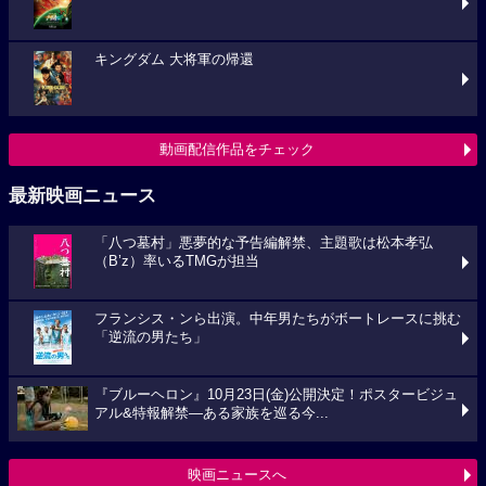
キングダム 大将軍の帰還
動画配信作品をチェック
最新映画ニュース
「八つ墓村」悪夢的な予告編解禁、主題歌は松本孝弘
（B’z）率いるTMGが担当
フランシス・ンら出演。中年男たちがボートレースに挑む
「逆流の男たち」
『ブルーヘロン』10月23日(金)公開決定！ポスタービジュ
アル&特報解禁―ある家族を巡る今...
映画ニュースへ