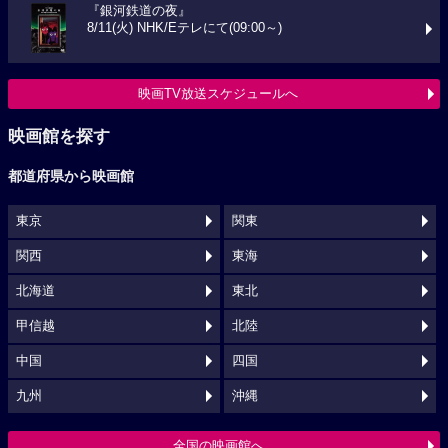
『銀河鉄道の夜』
8/11(火) NHK/Eテレにて(09:00～)
映画TV放送スケジュールへ
映画館を探す
都道府県から映画館
東京
関東
関西
東海
北海道
東北
甲信越
北陸
中国
四国
九州
沖縄
全国の映画館へ