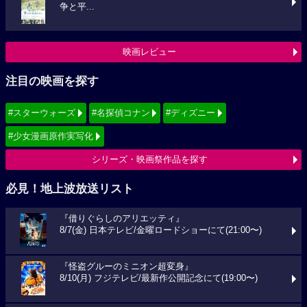
争と平...
映画レビュー
注目の映画を探す
#スターウォーズ
#名探偵コナン
#ディズニー
#少女漫画原作実写化
シリーズ・映画祭作品を探す
必見！地上波放送リスト
『借りぐらしのアリエッティ』
8/7(金) 日本テレビ/金曜ロードショーにて(21:00〜)
『怪盗グルーのミニオン超変身』
8/10(月) フジテレビ/最新作公開記念にて(19:00〜)