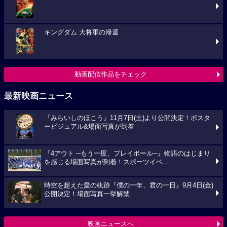
キングダム 大将軍の帰還
動画配信作品をチェック
最新映画ニュース
『みらいしのほこう』11月7日(土)より公開決定！ポスタ
ービジュアル&場面写真が到着
『4アウト ─もう一度、プレイボール─』物語のはじまり
を感じる場面写真が到着！スポーツイベ...
時空を超えた愛の軌跡『僕の一年、君の一日』9月4日(金)
公開決定！場面写真一挙解禁
映画ニュースへ