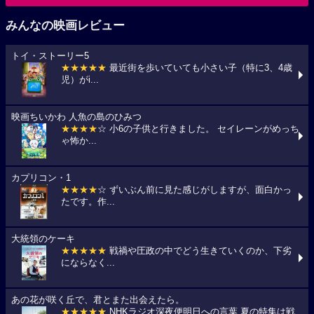
みんなの映画レビュー
トイ・ストーリー5
★★★★★
最近街を歩いていても小さい子（特に3、4歳
児）がi...
映画ちいかわ 人魚の島のひみつ
★★★★
☆ 小6の子供と行きました。 セイレーンがめっち
ゃ怖か...
カプリコン・1
★★★★
☆ ずいぶん前に見た感じがしますが、面白かっ
たです。作...
大統領のケーキ
★★★★★
戦禍や圧政の中でどう生きていくのか、下劣
にならなく...
あの花が咲く丘で、君とまた出会えたら。
★★★★★
NHKラジオ深夜便明日への言葉,夏の特集は戦