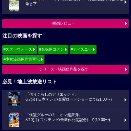
争と平...
映画レビュー
注目の映画を探す
#スターウォーズ
#名探偵コナン
#ディズニー
#少女漫画原作実写化
シリーズ・映画祭作品を探す
必見！地上波放送リスト
『借りぐらしのアリエッティ』
8/7(金) 日本テレビ/金曜ロードショーにて(21:00〜)
『怪盗グルーのミニオン超変身』
8/10(月) フジテレビ/最新作公開記念にて(19:00〜)