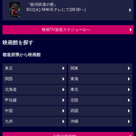
『銀河鉄道の夜』
8/11(火) NHK/Eテレにて(09:00～)
映画TV放送スケジュールへ
映画館を探す
都道府県から映画館
東京
関東
関西
東海
北海道
東北
甲信越
北陸
中国
四国
九州
沖縄