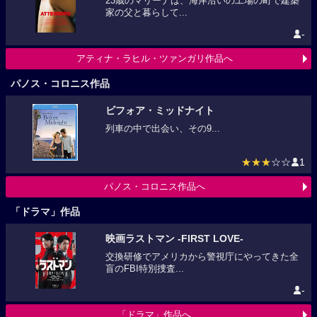
23歳のマリーナは、海岸沿いの工場の町で建築
家の父と暮らして...
-
アティナ・ラヒル・ツァンガリ作品へ
パノス・コロニス作品
ビフォア・ミッドナイト
列車の中で出会い、その9...
★★★
☆☆
1
パノス・コロニス作品へ
「ドラマ」作品
映画ラストマン -FIRST LOVE-
交換研修でアメリカから警視庁にやってきた全
盲のFBI特別捜査...
-
「ドラマ」作品へ