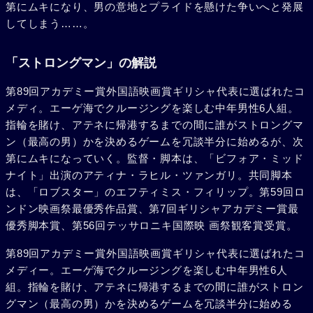
第にムキになり、男の意地とプライドを懸けた争いへと発展
してしまう……。
「ストロングマン」の解説
第89回アカデミー賞外国語映画賞ギリシャ代表に選ばれたコ
メディ。エーゲ海でクルージングを楽しむ中年男性6人組。
指輪を賭け、アテネに帰港するまでの間に誰がストロングマ
ン（最高の男）かを決めるゲームを冗談半分に始めるが、次
第にムキになっていく。監督・脚本は、「ビフォア・ミッド
ナイト」出演のアティナ・ラヒル・ツァンガリ。共同脚本
は、「ロブスター」のエフティミス・フィリップ。第59回ロ
ンドン映画祭最優秀作品賞、第7回ギリシャアカデミー賞最
優秀脚本賞、第56回テッサロニキ国際映 画祭観客賞受賞。
第89回アカデミー賞外国語映画賞ギリシャ代表に選ばれたコ
メディー。エーゲ海でクルージングを楽しむ中年男性6人
組。指輪を賭け、アテネに帰港するまでの間に誰がストロン
グマン（最高の男）かを決めるゲームを冗談半分に始める