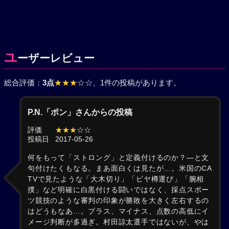
ユ
ーザーレビュー
総合評価：
3点
★★★
☆☆
、1件の投稿があります。
P.N.「ポン」さんからの投稿
評価
★★★
☆☆
投稿日
2017-05-26
何をもって「ストロング」と定義付けるのか？―と文
句付けたくもなる。まあ面白くは見たが…。米国のCA
TVで見たような「大木切り」「ビヤ樽運び」「腕相
撲」など明確に白黒付ける闘いではなく、採点スポー
ツ競技のような審判の印象が勝敗を大きく左右するの
はどうもなあ…。プラス、マイナス、点数の高低にイ
メージ判断が多過ぎ。村田諒太選手ではないが、やは