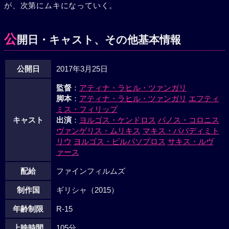
が、次第にムキになっていく。
公
開日・キャスト、その他基本情報
公開日
2017年3月25日
監督
：
アティナ・ラヒル・ツァンガリ
脚本
：
アティナ・ラヒル・ツァンガリ
エフティ
ミス・フィリップ
キャスト
出演
：
ヨルゴス・ケンドロス
パノス・コロニス
ヴァンゲリス・ムリキス
マキス・パパディミト
リウ
ヨルゴス・ピルパソプロス
サキス・ルヴ
ァース
配給
ファインフィルムズ
制作国
ギリシャ（2015）
年齢制限
R-15
上映時間
105分