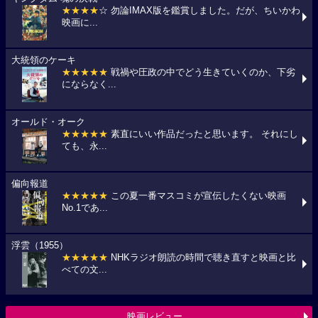
★★★★
☆ 勿論IMAX版を鑑賞しました。だが、ちいかわ
映画に...
大統領のケーキ
★★★★★
戦禍や圧政の中でどう生きていくのか、下劣
にならなく...
オールド・オーク
★★★★★
素直にいい作品だったと思います。 それにし
ても、永...
偏向報道
★★★★★
この夏一番マスコミが宣伝したくない映画
No.1であ...
浮雲（1955）
★★★★★
NHKラジオ朗読の時間で聴き直すと映画と比
べての文...
映画レビュー