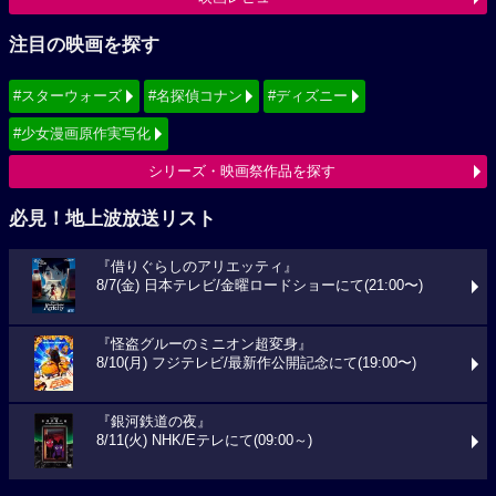
注目の映画を探す
#スターウォーズ
#名探偵コナン
#ディズニー
#少女漫画原作実写化
シリーズ・映画祭作品を探す
必見！地上波放送リスト
『借りぐらしのアリエッティ』
8/7(金) 日本テレビ/金曜ロードショーにて(21:00〜)
『怪盗グルーのミニオン超変身』
8/10(月) フジテレビ/最新作公開記念にて(19:00〜)
『銀河鉄道の夜』
8/11(火) NHK/Eテレにて(09:00～)