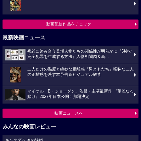
動画配信作品をチェック
最新映画ニュース
複雑に絡み合う登場人物たちの関係性が明らかに『5秒で
完全犯罪を生成する方法』人物相関図＆新...
二人だけの温度と絶妙な距離感『男ともだち』曖昧な二人
の距離感を映す本予告＆ビジュアル解禁
マイケル・B・ジョーダン、監督・主演最新作 『華麗なる
賭け』2027年日本公開！邦題決定
映画ニュースへ
みんなの映画レビュー
キングダム 魂の決戦