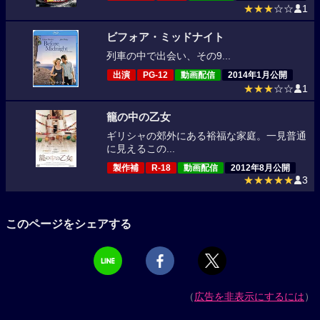
★★★
☆☆
1
ビフォア・ミッドナイト
列車の中で出会い、その9...
出演
PG-12
動画配信
2014年1月公開
★★★
☆☆
1
籠の中の乙女
ギリシャの郊外にある裕福な家庭。一見普通
に見えるこの...
製作補
R-18
動画配信
2012年8月公開
★★★★★
3
このページをシェアする
（
広告を非表示にするには
）