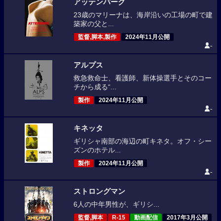
アッテンバーグ
23歳のマリーナは、海岸沿いの工場の町で建
築家の父と...
監督,脚本,製作
2024年11月公開
-
アルプス
救急救命士、看護師、新体操選手とそのコー
チから成る“...
製作
2024年11月公開
-
キネッタ
ギリシャ南部の海辺の町キネタ。オフ・シー
ズンのホテル...
製作
2024年11月公開
-
ストロングマン
6人の中年男性が、ギリシ...
監督,脚本
R-15
動画配信
2017年3月公開