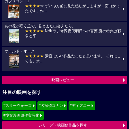
カプリコン・1
★★★★
☆ ずいぶん前に見た感じがしますが、面白かっ
たです。作...
あの花が咲く丘で、君とまた出会えたら。
★★★★★
NHKラジオ深夜便明日への言葉,夏の特集は戦
争と平...
オールド・オーク
★★★★★
素直にいい作品だったと思います。 それにし
ても、永...
映画レビュー
注目の映画を探す
#スターウォーズ
#名探偵コナン
#ディズニー
#少女漫画原作実写化
シリーズ・映画祭作品を探す