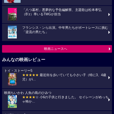
「八つ墓村」悪夢的な予告編解禁、主題歌は松本孝弘
（B’z）率いるTMGが担当
フランシス・ンら出演。中年男たちがボートレースに挑む
「逆流の男たち」
映画ニュースへ
みんなの映画レビュー
トイ・ストーリー5
★★★★★
最近街を歩いていても小さい子（特に3、4歳
児）がi...
映画ちいかわ 人魚の島のひみつ
★★★★
☆ 小6の子供と行きました。 セイレーンがめっち
ゃ怖か...