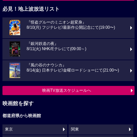
必見！地上波放送リスト
『怪盗グルーのミニオン超変身』
8/10(月) フジテレビ/最新作公開記念にて(19:00〜)
『銀河鉄道の夜』
8/11(火) NHK/Eテレにて(09:00～)
『風の谷のナウシカ』
8/14(金) 日本テレビ/金曜ロードショーにて(21:00〜)
映画TV放送スケジュールへ
映画館を探す
都道府県から映画館
東京
関東