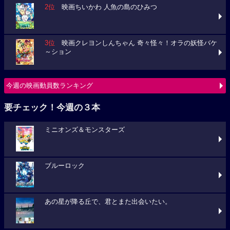
2位
映画ちいかわ 人魚の島のひみつ
3位
映画クレヨンしんちゃん 奇々怪々！オラの妖怪バケ
～ション
今週の映画動員数ランキング
要チェック！今週の３本
ミニオンズ＆モンスターズ
ブルーロック
あの星が降る丘で、君とまた出会いたい。