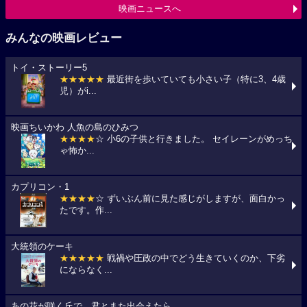
映画ニュースへ
みんなの映画レビュー
トイ・ストーリー5
★★★★★
最近街を歩いていても小さい子（特に3、4歳
児）がi...
映画ちいかわ 人魚の島のひみつ
★★★★
☆ 小6の子供と行きました。 セイレーンがめっち
ゃ怖か...
カプリコン・1
★★★★
☆ ずいぶん前に見た感じがしますが、面白かっ
たです。作...
大統領のケーキ
★★★★★
戦禍や圧政の中でどう生きていくのか、下劣
にならなく...
あの花が咲く丘で、君とまた出会えたら。