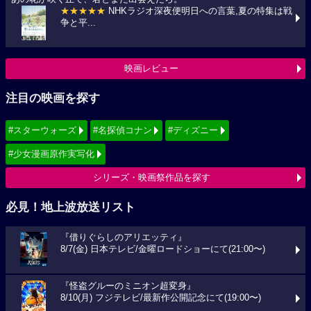
★★★★★
NHKラジオ深夜便明日への言葉,夏の特集は戦
争と平...
映画レビュー
注目の映画を探す
#スターウォーズ
#名探偵コナン
#ディズニー
#少女漫画原作実写化
シリーズ・映画祭作品を探す
必見！地上波放送リスト
『借りぐらしのアリエッティ』
8/7(金) 日本テレビ/金曜ロードショーにて(21:00〜)
『怪盗グルーのミニオン超変身』
8/10(月) フジテレビ/最新作公開記念にて(19:00〜)