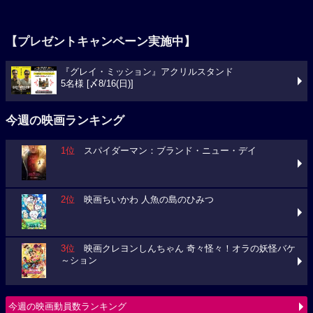
【プレゼントキャンペーン実施中】
『グレイ・ミッション』アクリルスタンド
5名様 [〆8/16(日)]
今週の映画ランキング
1位
スパイダーマン：ブランド・ニュー・デイ
2位
映画ちいかわ 人魚の島のひみつ
3位
映画クレヨンしんちゃん 奇々怪々！オラの妖怪バケ
～ション
今週の映画動員数ランキング