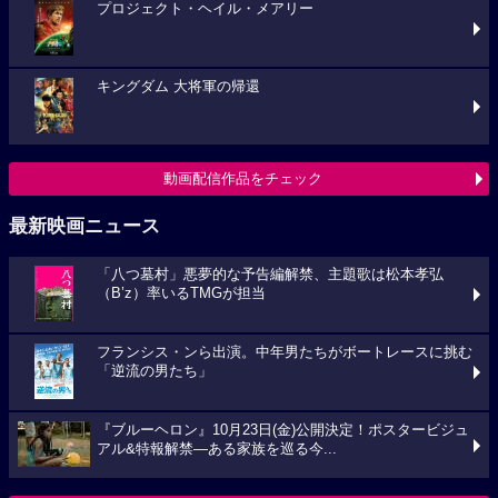
プロジェクト・ヘイル・メアリー
キングダム 大将軍の帰還
動画配信作品をチェック
最新映画ニュース
「八つ墓村」悪夢的な予告編解禁、主題歌は松本孝弘
（B’z）率いるTMGが担当
フランシス・ンら出演。中年男たちがボートレースに挑む
「逆流の男たち」
『ブルーヘロン』10月23日(金)公開決定！ポスタービジュ
アル&特報解禁―ある家族を巡る今...