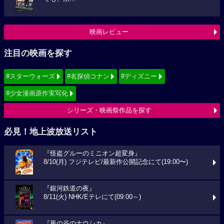
映画レビュー
注目の映画を探す
#スターウォーズ
#名探偵コナン
#ディズニー
#少女漫画原作実写化
シリーズ・映画祭作品を探す
必見！地上波放送リスト
『怪盗グルーのミニオン超変身』
8/10(月) フジテレビ/最新作公開記念にて(19:00〜)
『銀河鉄道の夜』
8/11(火) NHK/Eテレにて(09:00～)
『風の谷のナウシカ』