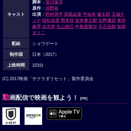
脚本
：
深川栄洋
原作
：
河野裕
キャスト
出演
：
野村周平
黒島結菜
平祐奈
健太郎
玉城テ
ィナ
恒松祐里
岡本玲
岩井拳士朗
矢野優花
奥仲
麻琴
吉沢悠
丸山智己
中島亜梨沙
大石吾朗
加賀
まりこ
配給
ショウゲート
制作国
日本（2017）
上映時間
103分
(C) 2017映画「サクラダリセット」製作委員会
動
画配信で映画を観よう！
[PR]