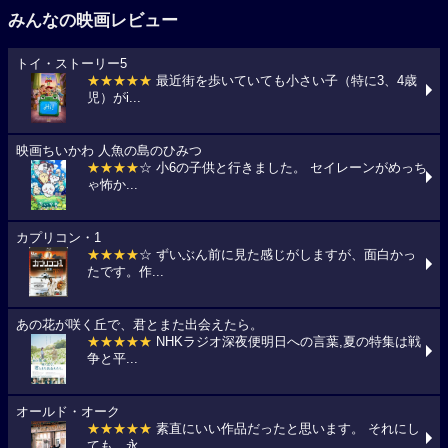
みんなの映画レビュー
トイ・ストーリー5
★★★★★
最近街を歩いていても小さい子（特に3、4歳
児）がi...
映画ちいかわ 人魚の島のひみつ
★★★★
☆ 小6の子供と行きました。 セイレーンがめっち
ゃ怖か...
カプリコン・1
★★★★
☆ ずいぶん前に見た感じがしますが、面白かっ
たです。作...
あの花が咲く丘で、君とまた出会えたら。
★★★★★
NHKラジオ深夜便明日への言葉,夏の特集は戦
争と平...
オールド・オーク
★★★★★
素直にいい作品だったと思います。 それにし
ても、永...