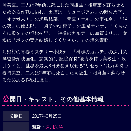
付いたケイは、「声を届ける」能力を持つ親友・中野智樹
埼美空。二人は2年前に死亡した同級生・相麻菫を蘇らせる
（健太郎）や、「モノを消す」能力を持つ村瀬陽香（玉城テ
ためある作戦に挑む。出演は「ミュージアム」の野村周平、
ィナ）、「記憶を操作する」岡絵里（恒松祐里）らと共に禁
「オケ老人！」の黒島結菜、「青空エール」の平祐奈、「14
断のアプローチを開始。かくして、相麻はよみがえったかの
の夜」の健太郎、「貞子vs伽椰子」の玉城ティナ、「くちび
ようにみえたが、ケイたちは驚くべき真実に遭遇する。相麻
るに歌を」の恒松祐里、「神様のカルテ」の加賀まりこ。撮
菫の再生こそが、すべての始まりであった……。
影は「ボクの妻と結婚してください。」の清久素延。
河野裕の青春ミステリー小説を、「神様のカルテ」の深川栄
洋監督が映画化。驚異的な“記憶保持”能力を持つ高校生・浅
井ケイと、世界を最大3日分巻き戻せる“リセット”能力を持つ
春埼美空。二人は2年前に死亡した同級生・相麻菫を蘇らせ
るためある作戦に挑む。
公
開日・キャスト、その他基本情報
公開日
2017年3月25日
監督
：
深川栄洋