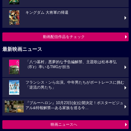
キングダム 大将軍の帰還
動画配信作品をチェック
最新映画ニュース
「八つ墓村」悪夢的な予告編解禁、主題歌は松本孝弘
（B’z）率いるTMGが担当
フランシス・ンら出演。中年男たちがボートレースに挑む
「逆流の男たち」
『ブルーヘロン』10月23日(金)公開決定！ポスタービジュ
アル&特報解禁―ある家族を巡る今...
映画ニュースへ