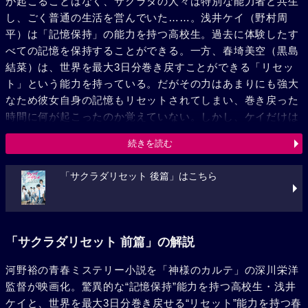
が起こることはなく、サクラダの人々は特別な能力者と共生
し、ごく普通の生活を営んでいた……。浅井ケイ（野村周
平）は「記憶保持」の能力を持つ高校生。過去に体験したす
べての記憶を保持することができる。一方、春埼美空（黒島
結菜）は、世界を最大3日分巻き戻すことができる「リセッ
ト」という能力を持っている。だがその力はあまりにも強大
なため彼女自身の記憶もリセットされてしまい、巻き戻った
時間に何が起こったのか覚えていない。しかし、ケイだけは
記憶を保持する能力によってその時間の出来事を覚えおり、
続きを読む
二人が一緒にいることで世界を最大3日やり直すことができ
るのだった。だがそんな二人には取り戻せない過去があっ
「サクラダリセット 後篇」はこちら
た。2年前、「リセット」の影響を受け、同級生の相麻菫
（平祐奈）が死んでしまったのだ。ある日、ケイと春埼が所
属する“奉仕クラブ”にある依頼が舞い込んでくる。「写真に
入る」能力を持ちながらそれを奪われてしまった老人・佐々
「サクラダリセット 前篇」の解説
野宏幸（大石吾朗）が、奪われた能力を取り戻して欲しいと
いうのだ。やがて二人は「未来を知る」力を持つ“魔女”と呼
河野裕の青春ミステリー小説を「神様のカルテ」の深川栄洋
ばれる老婆（加賀まりこ）と出逢う。何の関連もないと思わ
監督が映画化。驚異的な“記憶保持”能力を持つ高校生・浅井
れたそれらの出来事から、相麻をよみがえらせる可能性に気
ケイと、世界を最大3日分巻き戻せる“リセット”能力を持つ春