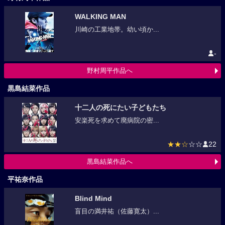
WALKING MAN
川崎の工業地帯。幼い頃か...
-
野村周平作品へ
黒島結菜作品
十二人の死にたい子どもたち
安楽死を求めて廃病院の密...
★★☆
☆☆
22
黒島結菜作品へ
平祐奈作品
Blind Mind
盲目の満井祐（佐藤寛太）...