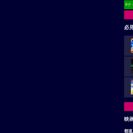
#デ
必
映
都道