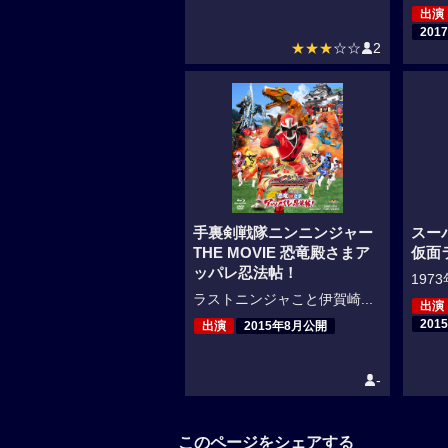
出演
201
★★★
☆☆
2
手裏剣戦隊ニンニンジャー
スー
THE MOVIE 恐竜殿さまア
仮面
ッパレ忍法帖！
1973
ラストニンジャこと伊賀崎...
出演
201
出演
2015年8月公開
-
このページをシェアする