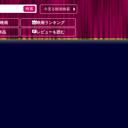
今見る映画検索
の映画
映画ランキング
作品
レビューを読む