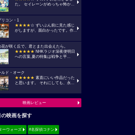
た。 セイレーンがめっちゃ怖か...
プリコン・1
★★★★
☆ ずいぶん前に見た感じ
がしますが、面白かったです。作...
の花が咲く丘で、君とまた出会えたら。
★★★★★
NHKラジオ深夜便明日
への言葉,夏の特集は戦争と平...
ールド・オーク
★★★★★
素直にいい作品だった
と思います。 それにしても、永...
映画レビュー
目の映画を探す
ターウォーズ
#名探偵コナン