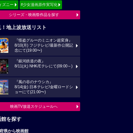
ィズニー
#少女漫画原作実写化
シリーズ・映画祭作品を探す
見！地上波放送リスト
『怪盗グルーのミニオン超変身』
8/10(月) フジテレビ/最新作公開記
念にて(19:00〜)
『銀河鉄道の夜』
8/11(火) NHK/Eテレにて(09:00～)
『風の谷のナウシカ』
8/14(金) 日本テレビ/金曜ロードシ
ョーにて(21:00〜)
映画TV放送スケジュールへ
画館を探す
府県から映画館