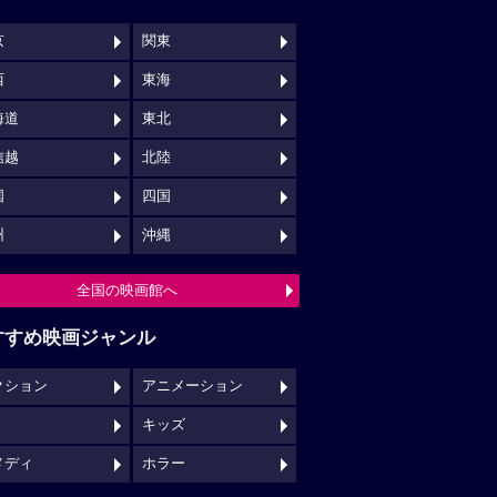
京
関東
西
東海
海道
東北
信越
北陸
国
四国
州
沖縄
全国の映画館へ
すすめ映画ジャンル
クション
アニメーション
キッズ
メディ
ホラー