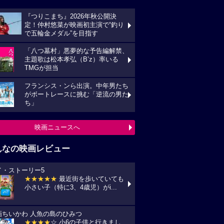
『つりこまち』2026年秋公開決
定！仲村悠菜が映画初主演で“釣り
で五輪金メダル”を目指す
「八つ墓村」悪夢的な予告編解禁、
主題歌は松本孝弘（B’z）率いる
TMGが担当
フランシス・ンら出演。中年男たち
がボートレースに挑む「逆流の男た
ち」
映画ニュースへ
んなの映画レビュー
イ・ストーリー5
★★★★★
最近街を歩いていても
小さい子（特に3、4歳児）がi...
画ちいかわ 人魚の島のひみつ
★★★★
☆ 小6の子供と行きまし