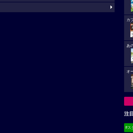
カ
あ
オ
注
#ス