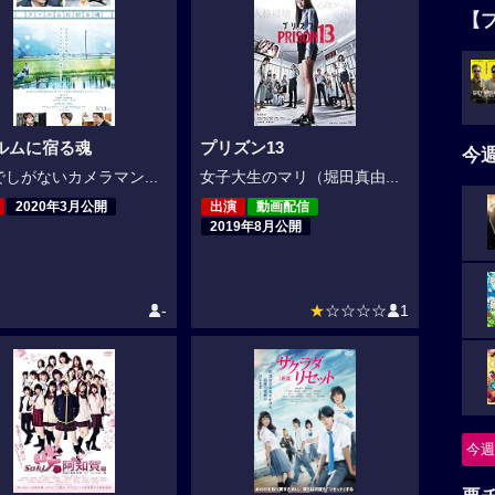
【
ルムに宿る魂
プリズン13
今
しがないカメラマン...
女子大生のマリ（堀田真由...
2020年3月公開
出演
動画配信
2019年8月公開
-
★
☆☆☆☆
1
今週