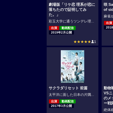
劇場版「リケ恋 理系が恋に
咲 Sa
落ちたので証明してみ
of si
た。」
麻雀が
彩玉大学に通うツンデレ理...
出演
201
出演
動画配信
2019年2月公開
★★★★★
1
サクラダリセット 前篇
動物
VS
太平洋に面した日本の片隅...
のメッ
出演
動画配信
ー戦
2017年3月公開
絶体絶