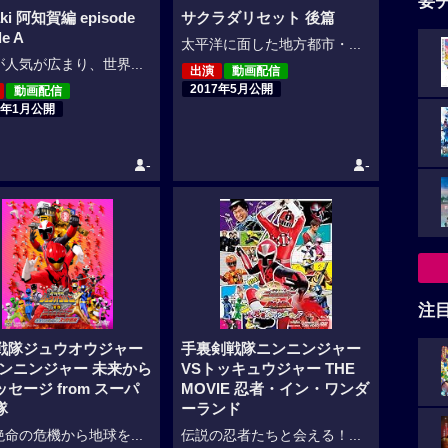
要
ki 阿知賀編 episode
サクラダリセット 後篇
de A
太平洋に面した地方都市・...
人気が広まり、世界...
出演
動画配信
2017年5月公開
動画配信
8年1月公開
-
-
注
戦隊ジュウオウジャー
手裏剣戦隊ニンニンジャー
ニンニンジャー 未来から
VSトッキュウジャー THE
セージ from スーパ
MOVIE 忍者・イン・ワンダ
隊
ーランド
命の危機から地球を...
伝説の忍者たちと会える！...