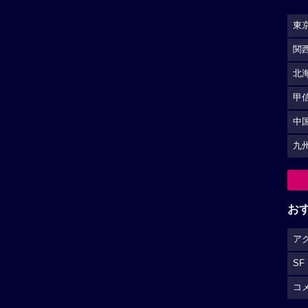
東
関
北
甲
中
九
お
ア
SF
コ