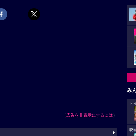
み
ト
（
広告を非表示にするには
）
映