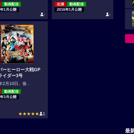
動画配信
出演
動画配信
7年1月公開
2016年1月公開
-
-
パーヒーロー大戦GP
ライダー3号
年2月10日。仮...
動画配信
5年3月公開
★★★★★
1
最