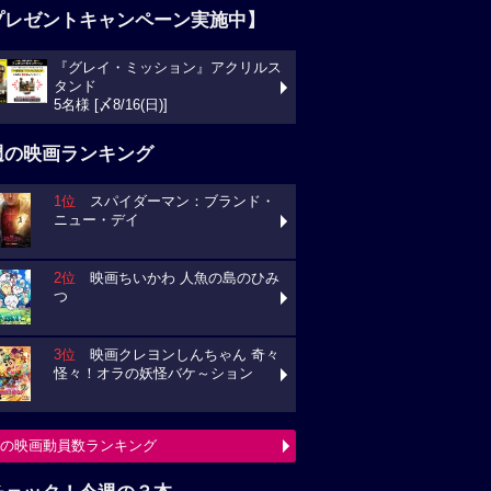
プレゼントキャンペーン実施中】
『グレイ・ミッション』アクリルス
タンド
5名様 [〆8/16(日)]
週の映画ランキング
1位
スパイダーマン：ブランド・
ニュー・デイ
2位
映画ちいかわ 人魚の島のひみ
つ
3位
映画クレヨンしんちゃん 奇々
怪々！オラの妖怪バケ～ション
の映画動員数ランキング