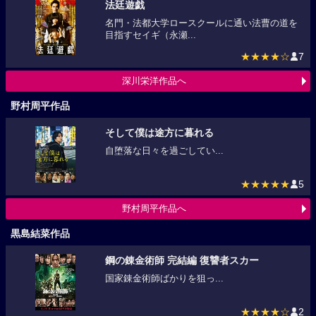
法廷遊戯
名門・法都大学ロースクールに通い法曹の道を
目指すセイギ（永瀬...
★★★★☆
7
深川栄洋作品へ
野村周平作品
そして僕は途方に暮れる
自堕落な日々を過ごしてい...
★★★★★
5
野村周平作品へ
黒島結菜作品
鋼の錬金術師 完結編 復讐者スカー
国家錬金術師ばかりを狙っ...
★★★★☆
2