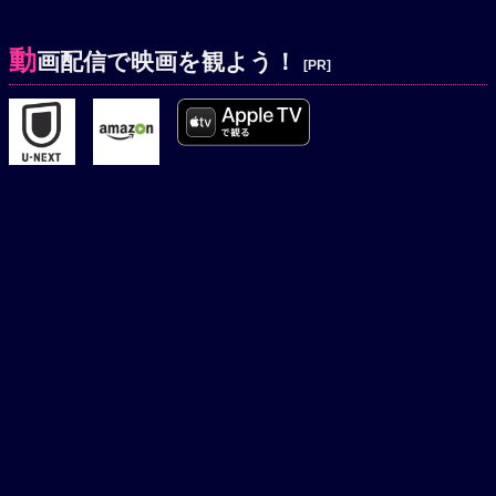
動
画配信で映画を観よう！
[PR]