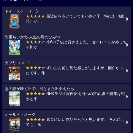
トイ・ストーリー5
★★★★★
最近街を歩いていても小さい子（特に3、4歳
児）がi...
映画ちいかわ 人魚の島のひみつ
★★★★
☆ 小6の子供と行きました。 セイレーンがめっち
ゃ怖か...
カプリコン・1
★★★★
☆ ずいぶん前に見た感じがしますが、面白かっ
たです。作...
あの花が咲く丘で、君とまた出会えたら。
★★★★★
NHKラジオ深夜便明日への言葉,夏の特集は戦
争と平...
オールド・オーク
★★★★★
素直にいい作品だったと思います。 それにし
ても、永...