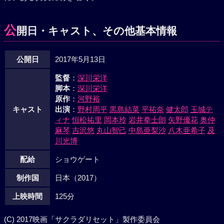
公
開日・キャスト、その他基本情報
公開日
2017年5月13日
監督
：
深川栄洋
脚本
：
深川栄洋
原作
：
河野裕
キャスト
出演
：
野村周平
黒島結菜
平祐奈
健太郎
玉城テ
ィナ
恒松祐里
岡本玲
岩井拳士朗
矢野優花
奥仲
麻琴
吉沢悠
丸山智己
中島亜梨沙
八木亜希子
及
川光博
配給
ショウゲート
制作国
日本（2017）
上映時間
125分
(C) 2017映画「サクラダリセット」製作委員会