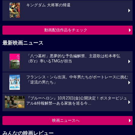
キングダム 大将軍の帰還
動画配信作品をチェック
最新映画ニュース
「八つ墓村」悪夢的な予告編解禁、主題歌は松本孝弘
（B’z）率いるTMGが担当
フランシス・ンら出演。中年男たちがボートレースに挑む
「逆流の男たち」
『ブルーヘロン』10月23日(金)公開決定！ポスタービジュ
アル&特報解禁―ある家族を巡る今...
映画ニュースへ
みんなの映画レビュー