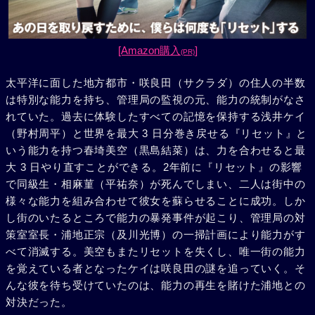
[Amazon購入
]
(PR)
太平洋に面した地方都市・咲良田（サクラダ）の住人の半数
は特別な能力を持ち、管理局の監視の元、能力の統制がなさ
れていた。過去に体験したすべての記憶を保持する浅井ケイ
（野村周平）と世界を最大 3 日分巻き戻せる『リセット』と
いう能力を持つ春埼美空（黒島結菜）は、力を合わせると最
大 3 日やり直すことができる。2年前に『リセット』の影響
で同級生・相麻菫（平祐奈）が死んでしまい、二人は街中の
様々な能力を組み合わせて彼女を蘇らせることに成功。しか
し街のいたるところで能力の暴発事件が起こり、管理局の対
策室室長・浦地正宗（及川光博）の一掃計画により能力がす
べて消滅する。美空もまたリセットを失くし、唯一街の能力
を覚えている者となったケイは咲良田の謎を追っていく。そ
んな彼を待ち受けていたのは、能力の再生を賭けた浦地との
対決だった。