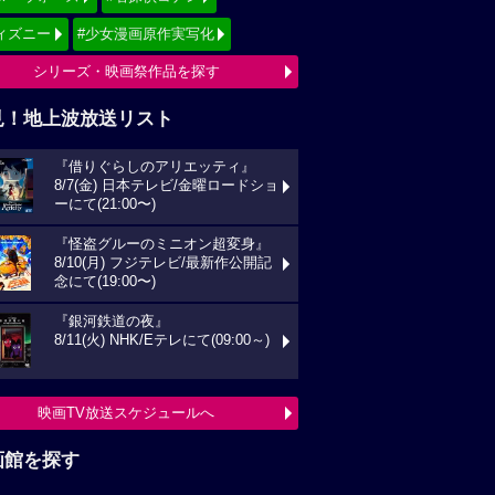
ィズニー
#少女漫画原作実写化
シリーズ・映画祭作品を探す
見！地上波放送リスト
『借りぐらしのアリエッティ』
8/7(金) 日本テレビ/金曜ロードショ
ーにて(21:00〜)
『怪盗グルーのミニオン超変身』
8/10(月) フジテレビ/最新作公開記
念にて(19:00〜)
『銀河鉄道の夜』
8/11(火) NHK/Eテレにて(09:00～)
映画TV放送スケジュールへ
画館を探す