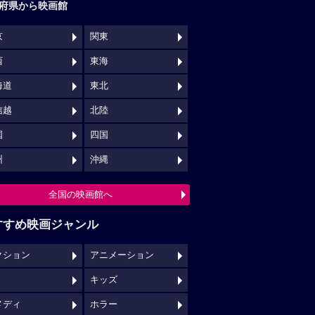
府県から映画館
京
関東
西
東海
海道
東北
信越
北陸
国
四国
州
沖縄
全国の映画館へ
すすめ映画ジャンル
クション
アニメーション
キッズ
メディ
ホラー