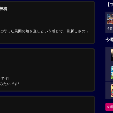
【
の投稿
4名
に行った展開の焼き直しという感じで、目新しさのワ
今
です!
みたいです!
今週