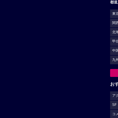
都道
東
関
北
甲
中
九
お
ア
SF
コ