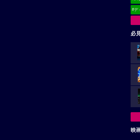
#デ
必
映