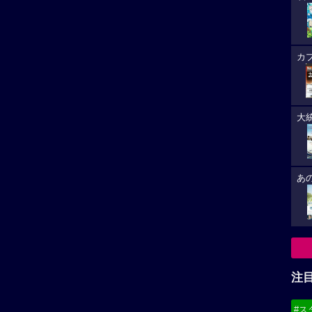
カ
大
あ
注
#ス