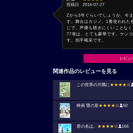
投稿日
2016-07-27
Zから3年ぐらいでしょうか、今
す。舞台はカジノ。1番使われた
じで、声優も聴きにくいことなく
77巻は、とても豪華です。ケン
す。拍手喝采です。
レビュ
関連作品のレビューを見る
この世界の片隅に
★★★★
☆
映画 聲の形
★★★★
☆
50
君の名は。
★★★★
☆
166