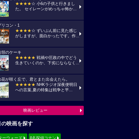
★★★★
☆ 小6の子供と行きまし
た。 セイレーンがめっちゃ怖か...
プリコン・1
★★★★
☆ ずいぶん前に見た感じ
がしますが、面白かったです。作...
統領のケーキ
★★★★★
戦禍や圧政の中でどう
生きていくのか、下劣にならなく...
の花が咲く丘で、君とまた出会えたら。
★★★★★
NHKラジオ深夜便明日
への言葉,夏の特集は戦争と平...
映画レビュー
目の映画を探す
ターウォーズ
#名探偵コナン