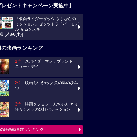
プレゼントキャンペーン実施中】
『仮面ライダーゼッツ さよならの
ミッション』ゼッツドライバーモデ
ル 光るタスキ
様 [〆8/6(木)]
週の映画ランキング
1位
スパイダーマン：ブランド・
ニュー・デイ
2位
映画ちいかわ 人魚の島のひみ
つ
3位
映画クレヨンしんちゃん 奇々
怪々！オラの妖怪バケ～ション
の映画動員数ランキング