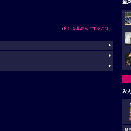
最
（
広告を非表示にするには
）
み
ト
映