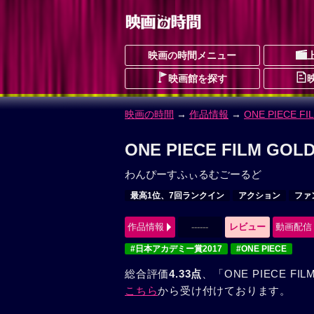
映画の時間メニュー
映画館を探す
映画の時間
→
作品情報
→
ONE PIECE FI
ONE PIECE FILM G
わんぴーすふぃるむごーるど
最高1位、7回ランクイン
アクション
ファ
作品情報
------
レビュー
動画配信
#日本アカデミー賞2017
#ONE PIECE
総合評価
4.33点
、「ONE PIECE 
こちら
から受け付けております。