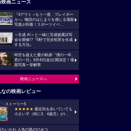
新映画ニュース
『4アウト ─もう一度、プレイボー
ル─』物語のはじまりを感じる場面
写真が到着！スポーツイベ...
＜生成 AI＞と一緒に完成披露試写
会を開催!?『5秒で完全犯罪を生成
する方法』
時空を超えた愛の軌跡『僕の一年、
君の一日』9月4日(金)公開決定！場
面写真一挙解禁
映画ニュースへ
んなの映画レビュー
イ・ストーリー5
★★★★★
最近街を歩いていても
小さい子（特に3、4歳児）がi...
画ちいかわ 人魚の島のひみつ