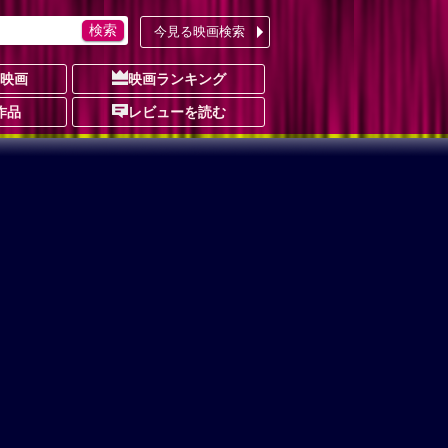
今見る映画検索
の映画
映画ランキング
作品
レビューを読む