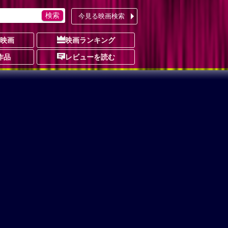
今見る映画検索
の映画
映画ランキング
作品
レビューを読む