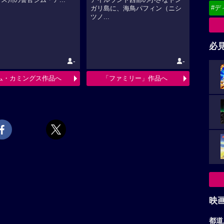
ス州の警官ジム・ア...
アイルランド西部の小さなトン
#デ
ガリ島に、海鳥パフィン（ニシ
ツノ...
必
-
-
ム・カミングス作品へ
「ファミリー」作品へ
映
都道