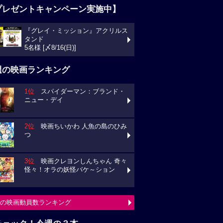
プレゼントキャンペーン実施中】
『グレイ・ミッション』アクリルス
タンド
5名様 [〆8/16(日)]
週の映画ランキング
1位
スパイダーマン：ブランド・
ニュー・デイ
2位
映画ちいかわ 人魚の島のひみ
つ
3位
映画クレヨンしんちゃん 奇々
怪々！オラの妖怪バケ～ション
の映画動員数ランキング