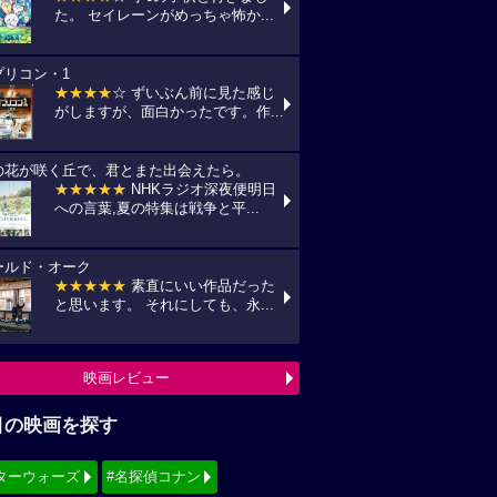
た。 セイレーンがめっちゃ怖か...
プリコン・1
★★★★
☆ ずいぶん前に見た感じ
がしますが、面白かったです。作...
の花が咲く丘で、君とまた出会えたら。
★★★★★
NHKラジオ深夜便明日
への言葉,夏の特集は戦争と平...
ールド・オーク
★★★★★
素直にいい作品だった
と思います。 それにしても、永...
映画レビュー
目の映画を探す
ターウォーズ
#名探偵コナン