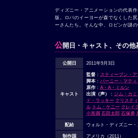
ディズニー・アニメーションの代表作
版。ロバのイーヨーが森でなくした尻
ーさんたち。そんな中、ロビンが謎の
公
開日・キャスト、その他
公開日
2011年9月3日
監督
：
スティーブン・ア
脚本
：
バーニー・マティ
原作
：
A・A・ミルン
キャスト
出演（声）
：
ジム・カミ
ド・ラッキー
クリスティ
ル
トム・ケニー
クレイ
小形満
石田太郎
石塚勇
配給
ウォルト・ディズニー・
制作国
アメリカ（2011）