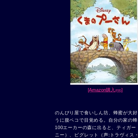
[Amazon購入
]
(PR)
のんびり屋で食いしん坊、蜂蜜が大好
うに腹ペコで目覚める。自分の家の蜂
100エーカーの森に出ると、ティガー
ニー）、ピグレット（声:トラヴィス