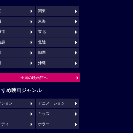
京
関東
西
東海
海道
東北
信越
北陸
国
四国
州
沖縄
全国の映画館へ
すすめ映画ジャンル
クション
アニメーション
キッズ
メディ
ホラー