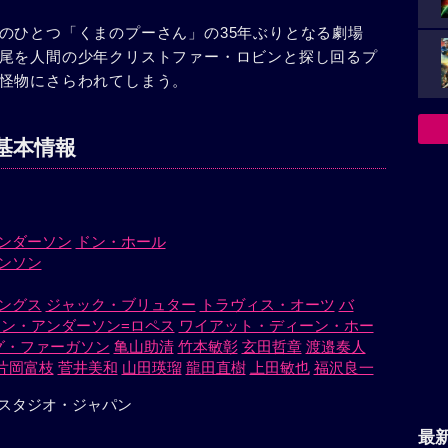
のひとつ「くまのプーさん」の35年ぶりとなる劇場
尾を人間の少年クリストファー・ロビンと探し回るプ
怪物にさらわれてしまう。
基本情報
ンダーソン
ドン・ホール
ンソン
ングス
ジャック・ブリュター
トラヴィス・オーツ
バ
ン・アンダーソン=ロペス
ワイアット・ディーン・ホー
グ・ファーガソン
亀山助清
竹本敏彰
玄田哲章
渡邉奏人
片岡富枝
菅井美和
山田瑛瑠
龍田直樹
上田敏也
福沢良一
スタジオ・ジャパン
最