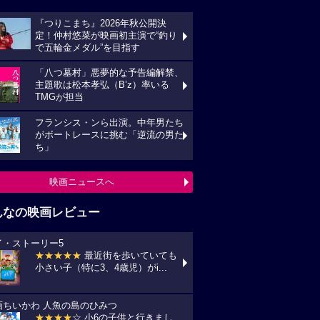
『つりこまち』2026年秋公開決
定！仲村悠菜が映画初主演で“釣り
で五輪金メダル”を目指す
「八つ墓村」悪夢的な予告編解禁、
主題歌は松本孝弘（B’z）率いる
TMGが担当
フランシス・ンら出演。中年男たち
がボートレースに挑む「逆流の男た
ち」
映画ニュースへ
んなの映画レビュー
イ・ストーリー5
★★★★★
最近街を歩いていても
小さい子（特に3、4歳児）がi...
画ちいかわ 人魚の島のひみつ
★★★★
☆ 小6の子供と行きまし