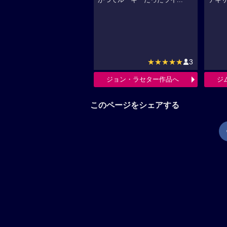
かつてルーキーだったライ...
テキサ
★★★★★
3
ジョン・ラセター作品へ
ジ
このページをシェアする