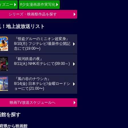
ィズニー
#少女漫画原作実写化
シリーズ・映画祭作品を探す
見！地上波放送リスト
『怪盗グルーのミニオン超変身』
8/10(月) フジテレビ/最新作公開記
念にて(19:00〜)
『銀河鉄道の夜』
8/11(火) NHK/Eテレにて(09:00～)
『風の谷のナウシカ』
8/14(金) 日本テレビ/金曜ロードシ
ョーにて(21:00〜)
映画TV放送スケジュールへ
画館を探す
府県から映画館