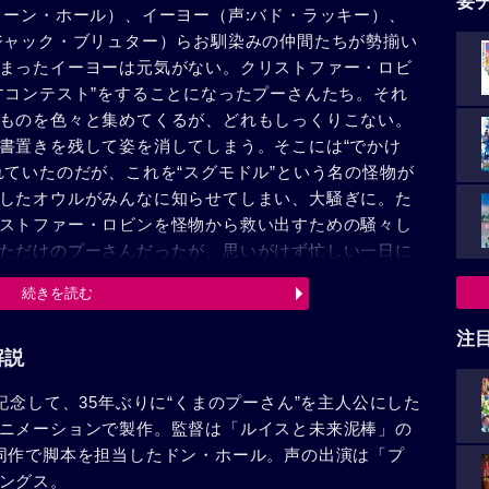
要
ィーン・ホール）、イーヨー（声:バド・ラッキー）、
ジャック・ブリュター）らお馴染みの仲間たちが勢揃い
まったイーヨーは元気がない。クリストファー・ロビ
すコンテスト”をすることになったプーさんたち。それ
ものを色々と集めてくるが、どれもしっくりこない。
書置きを残して姿を消してしまう。そこには“でかけ
れていたのだが、これを“スグモドル”という名の怪物が
したオウルがみんなに知らせてしまい、大騒ぎに。た
ストファー・ロビンを怪物から救い出すための騒々し
ただけのプーさんだったが、思いがけず忙しい一日に
続きを読む
注
解説
記念して、35年ぶりに“くまのプーさん”を主人公にした
ニメーションで製作。監督は「ルイスと未来泥棒」の
同作で脚本を担当したドン・ホール。声の出演は「プ
ングス。