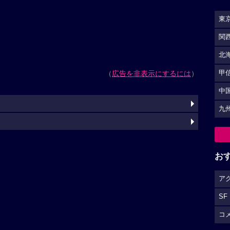
東
関
北
（
広告を非表示にするには
）
甲
中
九
お
ア
SF
コ