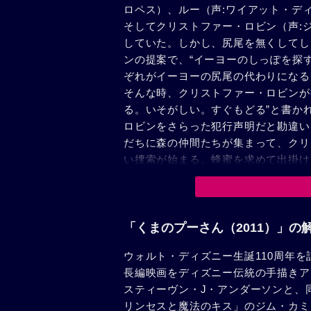
ロペス）、ルー（声:ワイアット・デ
そしてクリストファー・ロビン（声:
していた。しかし、尻尾を無くしてし
ンの提案で、“イーヨーのしっぽを探
ぞれがイーヨーの尻尾の代わりになる
そんな時、クリストファー・ロビンが
る。いそがしい。すぐもどる”と書か
ロビンをさらった犯行声明だと勘違い
だちに森の仲間たちが集まって、クリ
い捜索が始まる。蜂蜜を求めて出掛け
なってしまう……。
「くまのプーさん（2011）」の
ウォルト・ディズニー生誕110周年を
長編映画をディズニー伝統の手描きア
スティーヴン・J・アンダーソンと、
リンセスと魔法のキス」のジム・カミ