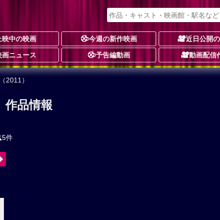
上映中の映画
今週の新作映画
近日公開
映画ニュース
予告編動画
動画配信
2011）
） 作品情報
5件