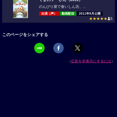
のんびり屋で食いしん坊、...
出演（声）
動画配信
2011年9月公開
★★★★★
5
このページをシェアする
（
広告を非表示にするには
）