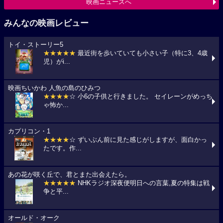
映画ニュースへ
みんなの映画レビュー
トイ・ストーリー5
★★★★★
最近街を歩いていても小さい子（特に3、4歳
児）がi...
映画ちいかわ 人魚の島のひみつ
★★★★
☆ 小6の子供と行きました。 セイレーンがめっち
ゃ怖か...
カプリコン・1
★★★★
☆ ずいぶん前に見た感じがしますが、面白かっ
たです。作...
あの花が咲く丘で、君とまた出会えたら。
★★★★★
NHKラジオ深夜便明日への言葉,夏の特集は戦
争と平...
オールド・オーク