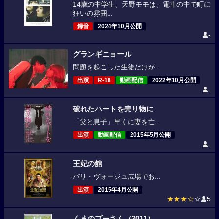
14歳の中学生、天野モモは、電車の中で町に
狂いの雰囲...
録音
2024年10月公開
-
グランギニョール
問題を起こした生徒だけが...
出演
R-18
動画配信
2022年10月公開
-
破れたハートを売り物に
「父と息子」早くに妻を亡...
出演
動画配信
2015年5月公開
-
王妃の館
パリ・ヴォージュ広場でお...
出演
2015年4月公開
★★★☆
☆
5
くまのプーさん（2011）