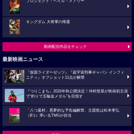
プロジェクト・ヘイル・メアリー
キングダム 大将軍の帰還
動画配信作品をチェック
最新映画ニュース
『仮面ライダーゼッツ』『超宇宙刑事ギャバン インフィ
ニティ』オフショット11点が解禁
『つりこまち』2026年秋公開決定！仲村悠菜が映画初主演
で“釣りで五輪金メダル”を目指す
「八つ墓村」悪夢的な予告編解禁、主題歌は松本孝弘
（B’z）率いるTMGが担当