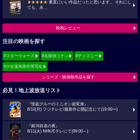
★★★★★
素直にいい作品だったと思います。 それにし
ても、永...
映画レビュー
注目の映画を探す
#スターウォーズ
#名探偵コナン
#ディズニー
#少女漫画原作実写化
シリーズ・映画祭作品を探す
必見！地上波放送リスト
『怪盗グルーのミニオン超変身』
8/10(月) フジテレビ/最新作公開記念にて(19:00〜)
『銀河鉄道の夜』
8/11(火) NHK/Eテレにて(09:00～)