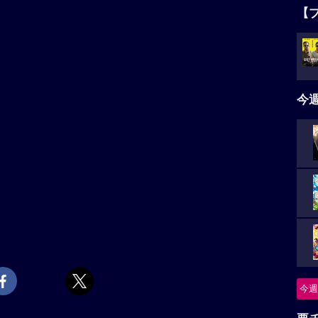
【
今
今週