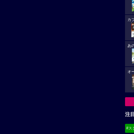
カ
あ
オ
注
#ス