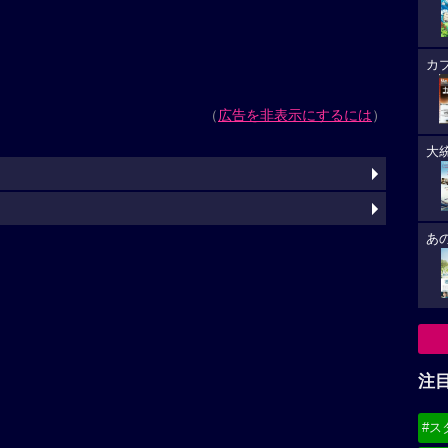
カ
（
広告を非表示にするには
）
大
あ
注
#ス