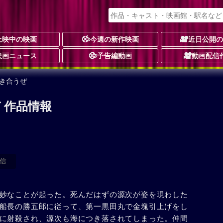
上映中の映画
今週の新作映画
近日公開
映画ニュース
予告編動画
動画配信
き合うぜ
 作品情報
信
妙なことが起った。死んだはずの源次が姿を現わした
船長の勝五郎に従って、第一黒田丸で金塊引上げをし
に射殺され、源次も海につき落されてしまった。仲間