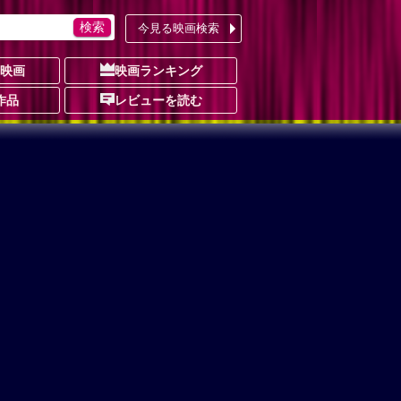
今見る映画検索
の映画
映画ランキング
作品
レビューを読む