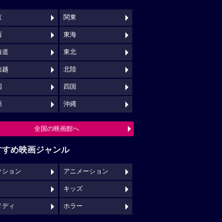
京
関東
西
東海
海道
東北
信越
北陸
国
四国
州
沖縄
全国の映画館へ
すすめ映画ジャンル
クション
アニメーション
キッズ
メディ
ホラー