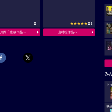
-
★★★★★
1
片岡千恵蔵作品へ
山村聡作品へ
み
ト
映