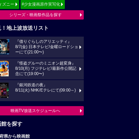
ィズニー
#少女漫画原作実写化
シリーズ・映画祭作品を探す
見！地上波放送リスト
『借りぐらしのアリエッティ』
8/7(金) 日本テレビ/金曜ロードショ
ーにて(21:00〜)
『怪盗グルーのミニオン超変身』
8/10(月) フジテレビ/最新作公開記
念にて(19:00〜)
『銀河鉄道の夜』
8/11(火) NHK/Eテレにて(09:00～)
映画TV放送スケジュールへ
画館を探す
府県から映画館