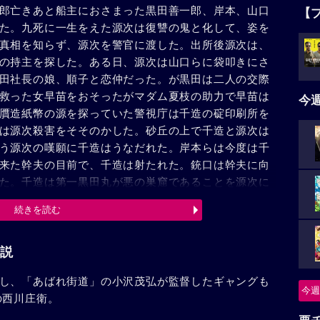
郎亡きあと船主におさまった黒田善一郎、岸本、山口
【
た。九死に一生をえた源次は復讐の鬼と化して、姿を
真相を知らず、源次を警官に渡した。出所後源次は、
の持主を探した。ある日、源次は山口らに袋叩きにさ
田社長の娘、順子と恋仲だった。が黒田は二人の交際
救った女早苗をおそったがマダム夏枝の助力で早苗は
今
贋造紙幣の源を探っていた警視庁は千造の碇印刷所を
は源次殺害をそそのかした。砂丘の上で千造と源次は
う源次の嘆願に千造はうなだれた。岸本らは今度は千
来た幹夫の目前で、千造は射たれた。銃口は幹夫に向
た。千造は第一黒田丸が悪の巣窟であることを源次に
甲板に移された。射ちまくる源次の前にボスの黒田善
続きを読む
のは源次の探し求めていたドイツ製大型拳銃であっ
倒れた。船内には贋札印刷室も発見された。
説
し、「あばれ街道」の小沢茂弘が監督したギャングも
今週
の西川庄衛。