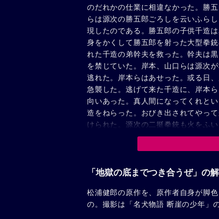
のだれかの仕業に相違なかった。勝五
らは源次の勝五郎ごろしを云いふらし
現したのである。勝五郎の子供千造は
身をかくして勝五郎を射った大型拳銃
れた千造の弟幹夫を救った。幹夫は黒
を禁じていた。岸本、山口らは源次が
逃れた。岸本らはあせった。或る日、
急襲した。逃げて来た千造に、岸本ら
向いあった。真人間になってくれとい
造をねらった。おびき出されてやって
けられた。源次の二挺拳銃も火をふい
告げて、息絶えた。拳銃戦は黒田丸の
一郎が立った。その手に握られている
た。しかし源次の拳銃に一味は次々に
「地獄の底までつき合うぜ」の解
松浦健郎の原作を、原作者自身が脚色
の。撮影は「名犬物語 断崖の少年」