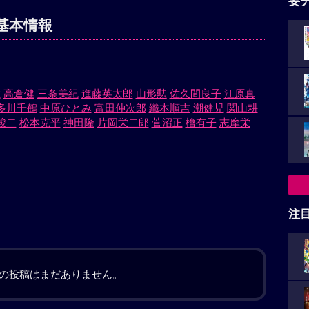
要
基本情報
聡
高倉健
三条美紀
進藤英太郎
山形勲
佐久間良子
江原真
多川千鶴
中原ひとみ
富田仲次郎
織本順吉
潮健児
関山耕
駿二
松本克平
神田隆
片岡栄二郎
菅沼正
檜有子
志摩栄
注
の投稿はまだありません。