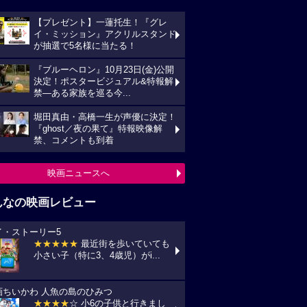
【プレゼント】一蓮托生！『グレ
イ・ミッション』アクリルスタンド
が抽選で5名様に当たる！
『ブルーヘロン』10月23日(金)公開
決定！ポスタービジュアル&特報解
禁―ある家族を巡る今...
堀田真由・高橋一生が声優に決定！
『ghost／夜の果て』特報映像解
禁、コメントも到着
映画ニュースへ
んなの映画レビュー
イ・ストーリー5
★★★★★
最近街を歩いていても
小さい子（特に3、4歳児）がi...
画ちいかわ 人魚の島のひみつ
★★★★
☆ 小6の子供と行きまし