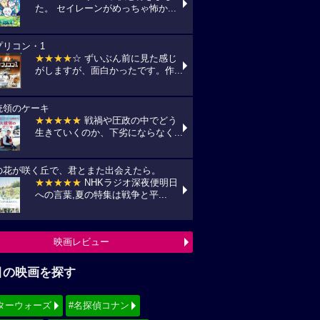
た。 セイレーンがめっちゃ怖か...
プリコン・1
★★★★
☆ ずいぶん前に見た感じ
がしますが、面白かったです。作...
統領のケーキ
★★★★★
戦禍や圧政の中でどう
生きていくのか、下劣にならなく...
の花が咲く丘で、君とまた出会えたら。
★★★★★
NHKラジオ深夜便明日
への言葉,夏の特集は戦争と平...
映画レビュー
目の映画を探す
ターウォーズ
#名探偵コナン