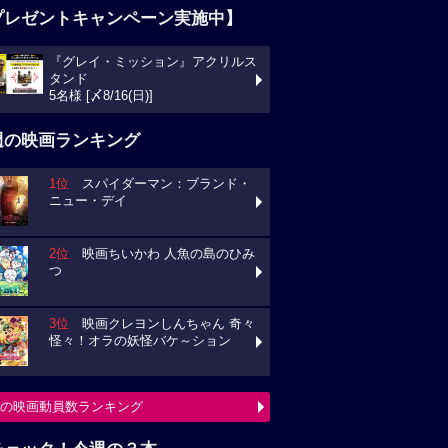
プレゼントキャンペーン実施中】
『グレイ・ミッション』アクリルス
タンド
5名様 [〆8/16(日)]
週の映画ランキング
1位
スパイダーマン：ブランド・
ニュー・デイ
2位
映画ちいかわ 人魚の島のひみ
つ
3位
映画クレヨンしんちゃん 奇々
怪々！オラの妖怪バケ～ション
の映画動員数ランキング