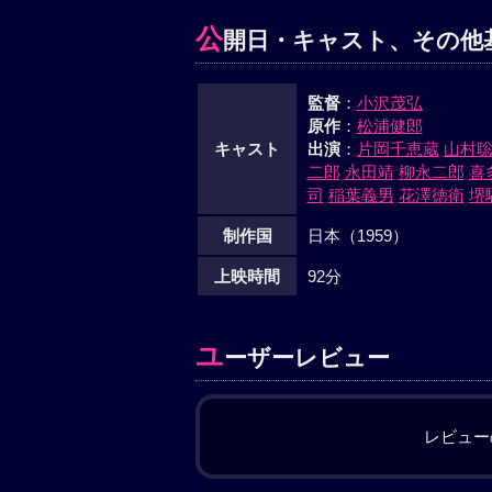
公
開日・キャスト、その他
監督
：
小沢茂弘
原作
：
松浦健郎
キャスト
出演
：
片岡千恵蔵
山村
二郎
永田靖
柳永二郎
喜
司
稲葉義男
花澤徳衛
堺
制作国
日本（1959）
上映時間
92分
ユ
ーザーレビュー
レビュー