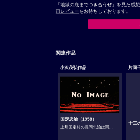
「地獄の底までつき合うぜ」を見た感想
画レビュー
をお待ちしております。
関連作品
小沢茂弘作品
片岡
国定忠治（1958）
十三
上州国定村の長岡忠治は関...