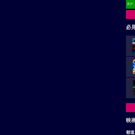
#デ
必
映
都道