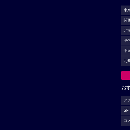
東
関
北
甲
中
九
お
ア
SF
コ