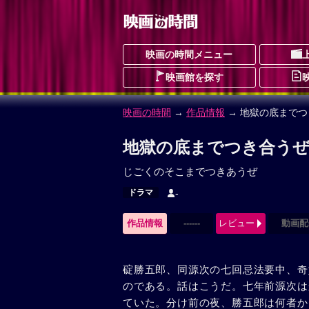
映画の時間メニュー
映画館を探す
映画の時間
→
作品情報
→ 地獄の底までつ
地獄の底までつき合うぜ
じごくのそこまでつきあうぜ
ドラマ
-
作品情報
------
レビュー
動画配
碇勝五郎、同源次の七回忌法要中、奇
のである。話はこうだ。七年前源次は
ていた。分け前の夜、勝五郎は何者か