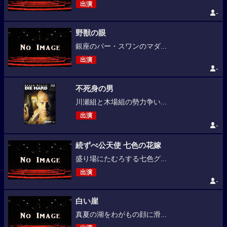
出演
-
野獣の眼
銀座のバー・スワンのマダ...
出演
-
不死身の男
川瀬組と木場組の勢力争い...
出演
-
続ずべ公天使 七色の花嫁
盛り場にたむろする七色グ...
出演
-
白い崖
真夏の湖をわがもの顔に滑...