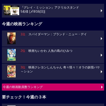
『グレイ・ミッション』アクリルスタンド
5名様 [〆8/16(日)]
今週の映画ランキング
1位
スパイダーマン：ブランド・ニュー・デイ
2位
映画ちいかわ 人魚の島のひみつ
3位
映画クレヨンしんちゃん 奇々怪々！オラの妖怪バケ
～ション
今週の映画動員数ランキング
要チェック！今週の３本