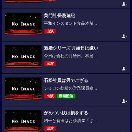
-
黄門社長漫遊記
平和インスタント食品本舗...
出演
-
新婚シリーズ 月給日は嫌い
今日は会社の月給日。林巡...
出演
-
石松社員は男でござる
シミロン紡績の営業課員森...
出演
動画配信
-
がめつい奴は損をする
均一と倉田はお茶漬屋「さ...
出演