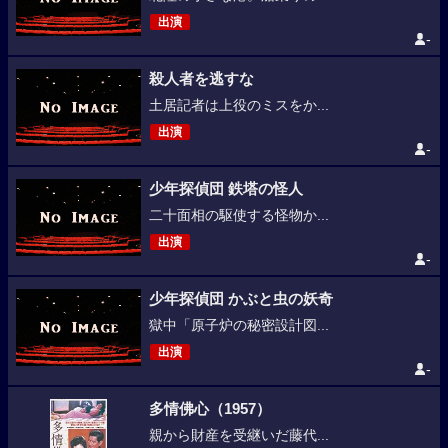
出演
-
殺人者を逃すな
土居記者は上役のミスをか...
出演
-
少年探偵団 鉄塔の怪人
二十面相の駆使する怪物か...
出演
-
少年探偵団 かぶと虫の妖奇
獄中「原子炉の秘密設計図...
出演
-
多情佛心（1957）
親から財産を受継いだ藤代...