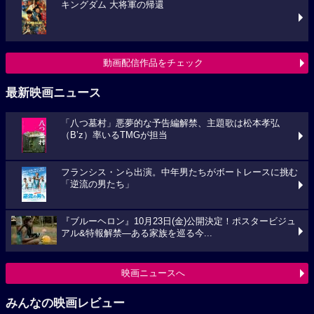
キングダム 大将軍の帰還
動画配信作品をチェック
最新映画ニュース
「八つ墓村」悪夢的な予告編解禁、主題歌は松本孝弘
（B’z）率いるTMGが担当
フランシス・ンら出演。中年男たちがボートレースに挑む
「逆流の男たち」
『ブルーヘロン』10月23日(金)公開決定！ポスタービジュ
アル&特報解禁―ある家族を巡る今...
映画ニュースへ
みんなの映画レビュー