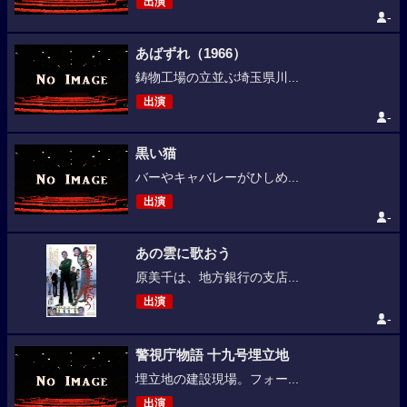
出演
-
あばずれ（1966）
鋳物工場の立並ぶ埼玉県川...
出演
-
黒い猫
バーやキャバレーがひしめ...
出演
-
あの雲に歌おう
原美千は、地方銀行の支店...
出演
-
警視庁物語 十九号埋立地
埋立地の建設現場。フォー...
出演