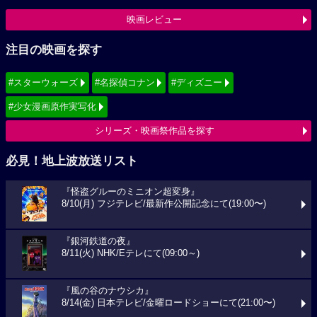
映画レビュー
注目の映画を探す
#スターウォーズ
#名探偵コナン
#ディズニー
#少女漫画原作実写化
シリーズ・映画祭作品を探す
必見！地上波放送リスト
『怪盗グルーのミニオン超変身』
8/10(月) フジテレビ/最新作公開記念にて(19:00〜)
『銀河鉄道の夜』
8/11(火) NHK/Eテレにて(09:00～)
『風の谷のナウシカ』
8/14(金) 日本テレビ/金曜ロードショーにて(21:00〜)