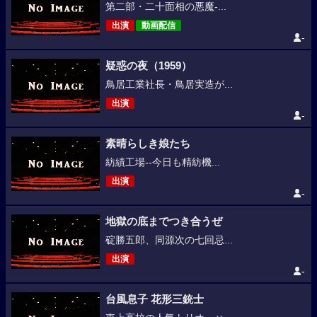
第二部・二十面相の悪魔-...
出演
動画配信
-
疑惑の夜（1959）
鳥居工業社長・鳥居実造が...
出演
-
素晴らしき娘たち
紡績工場--今日も精紡機...
出演
-
地獄の底までつき合うぜ
碇勝五郎、同源次の七回忌...
出演
-
台風息子 花形三銃士