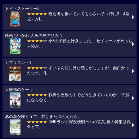
トイ・ストーリー5
★★★★★
最近街を歩いていても小さい子（特に3、4歳
児）がi...
映画ちいかわ 人魚の島のひみつ
★★★★
☆ 小6の子供と行きました。 セイレーンがめっち
ゃ怖か...
カプリコン・1
★★★★
☆ ずいぶん前に見た感じがしますが、面白かっ
たです。作...
大統領のケーキ
★★★★★
戦禍や圧政の中でどう生きていくのか、下劣
にならなく...
あの花が咲く丘で、君とまた出会えたら。
★★★★★
NHKラジオ深夜便明日への言葉,夏の特集は戦
争と平...