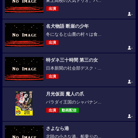
東上高校の人気トリオ、ハ...
出演
-
名犬物語 断崖の少年
冬になると山麓の村々は食...
出演
-
特ダネ三十時間 第三の女
日本新聞の社会部デスク・...
出演
-
月光仮面 魔人の爪
バラダイ王国のシャバナン...
出演
動画配信
-
さよなら港
北陸の小さな港。船乗りの...