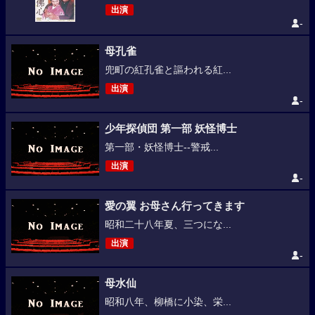
出演
-
母孔雀
兜町の紅孔雀と謳われる紅...
出演
-
少年探偵団 第一部 妖怪博士
第一部・妖怪博士--警戒...
出演
-
愛の翼 お母さん行ってきます
昭和二十八年夏、三つにな...
出演
-
母水仙
昭和八年、柳橋に小染、栄...