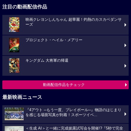
注目の動画配信作品
映画クレヨンしんちゃん 超華麗！灼熱のカスカベダンサ
ーズ
プロジェクト・ヘイル・メアリー
キングダム 大将軍の帰還
動画配信作品をチェック
最新映画ニュース
『4アウト ─もう一度、プレイボール─』物語のはじまり
を感じる場面写真が到着！スポーツイベ...
＜生成 AI＞と一緒に完成披露試写会を開催!?『5秒で完全