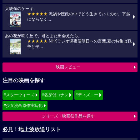
大統領のケーキ
★★★★★
戦禍や圧政の中でどう生きていくのか、下劣
にならなく...
あの花が咲く丘で、君とまた出会えたら。
★★★★★
NHKラジオ深夜便明日への言葉,夏の特集は戦
争と平...
映画レビュー
注目の映画を探す
#スターウォーズ
#名探偵コナン
#ディズニー
#少女漫画原作実写化
シリーズ・映画祭作品を探す
必見！地上波放送リスト