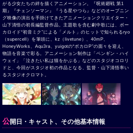
がる少女たちの絆を描くアニメーション。『呪術廻戦 第1
期』『チェンソーマン』『うる星やつら』などのオープニン
グ映像の演出を手掛けてきたアニメーションクリエイター・
山下清悟の初長編監督作品。主題歌を含む劇中歌には、ボー
カロイド“初音ミク"による「メルト」のヒットで知られるryo
（supercell）を筆頭に、kz（livetune）、40mP、
HoneyWorks、Aqu3ra、yuigotの“ボカロP"の面々を迎え、
物語を音楽で彩る。アニメーション制作は「ペンギン・ハイ
ウェイ」「泣きたい私は猫をかぶる」などのスタジオコロリ
ドと、今回がスタジオ初の作品となる、監督・山下清悟率い
るスタジオクロマト。
公
開日・キャスト、その他基本情報