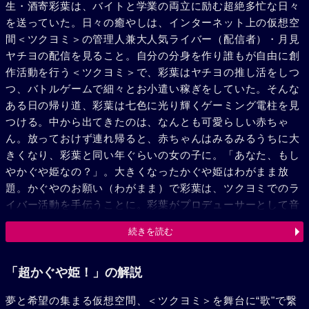
生・酒寄彩葉は、バイトと学業の両立に励む超絶多忙な日々
を送っていた。日々の癒やしは、インターネット上の仮想空
間＜ツクヨミ＞の管理人兼大人気ライバー（配信者）・月見
ヤチヨの配信を見ること。自分の分身を作り誰もが自由に創
作活動を行う＜ツクヨミ＞で、彩葉はヤチヨの推し活をしつ
つ、バトルゲームで細々とお小遣い稼ぎをしていた。そんな
ある日の帰り道、彩葉は七色に光り輝くゲーミング電柱を見
つける。中から出てきたのは、なんとも可愛らしい赤ちゃ
ん。放っておけず連れ帰ると、赤ちゃんはみるみるうちに大
きくなり、彩葉と同い年ぐらいの女の子に。「あなた、もし
やかぐや姫なの？」。大きくなったかぐや姫はわがまま放
題。かぐやのお願い（わがまま）で彩葉は、ツクヨミでのラ
イバー活動を手伝うことに。彩葉がプロデューサーとして音
楽を作り、かぐやがライバーとして歌うことで、二人は少し
続きを読む
ずつ打ち解けていく。かぐやを月へと連れ戻す不吉な影が、
すぐそこまで迫っているとも知らずに……。
「超かぐや姫！」の解説
夢と希望の集まる仮想空間、＜ツクヨミ＞を舞台に“歌"で繋