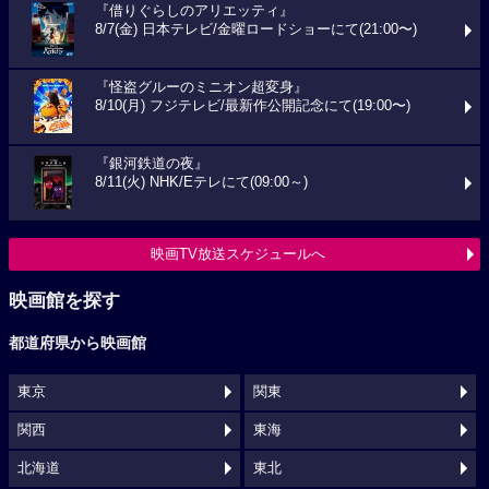
『借りぐらしのアリエッティ』
8/7(金) 日本テレビ/金曜ロードショーにて(21:00〜)
『怪盗グルーのミニオン超変身』
8/10(月) フジテレビ/最新作公開記念にて(19:00〜)
『銀河鉄道の夜』
8/11(火) NHK/Eテレにて(09:00～)
映画TV放送スケジュールへ
映画館を探す
都道府県から映画館
東京
関東
関西
東海
北海道
東北