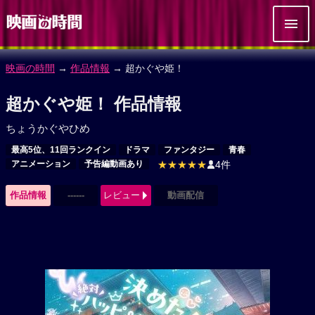
映画の時間
→
作品情報
→ 超かぐや姫！
超かぐや姫！ 作品情報
ちょうかぐやひめ
最高5位、11回ランクイン
ドラマ
ファンタジー
青春
アニメーション
予告編動画あり
★★★★★
4件
作品情報
------
レビュー
動画配信