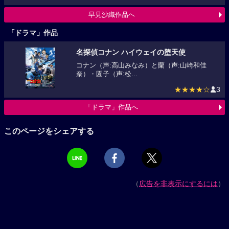
早見沙織作品へ
「ドラマ」作品
名探偵コナン ハイウェイの堕天使
コナン（声:高山みなみ）と蘭（声:山崎和佳
奈）・園子（声:松...
★★★★☆
3
「ドラマ」作品へ
このページをシェアする
（
広告を非表示にするには
）