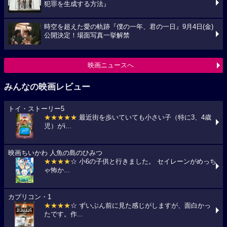
犯罪を生成する方法』
時空を超えた愛の軌跡『僕の一年、君の一日』9月4日(金)
公開決定！場面写真一挙解禁
映画ニュースへ
みんなの映画レビュー
トイ・ストーリー5
★★★★★
最近街を歩いていても小さい子（特に3、4歳
児）がi...
映画ちいかわ 人魚の島のひみつ
★★★★
☆ 小6の子供と行きました。 セイレーンがめっち
ゃ怖か...
カプリコン・1
★★★★
☆ ずいぶん前に見た感じがしますが、面白かっ
たです。作...