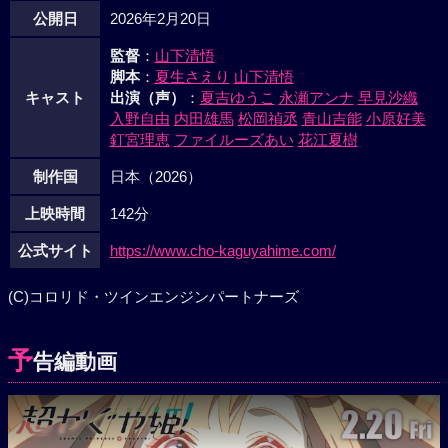
公開日
2026年2月20日
監督
：
山下清悟
脚本
：
夏生さえり
山下清悟
キャスト
出演（声）
：
夏吉ゆうこ
永瀬アンナ
早見沙織
入野自由
内田雄馬
松岡禎丞
青山吉能
小原好美
釘宮理恵
ファイルーズあい
花江夏樹
制作国
日本（2026）
上映時間
142分
公式サイト
https://www.cho-kaguyahime.com/
(C)コロリド・ツインエンジンパートナーズ
予
告編動画