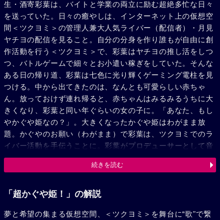
生・酒寄彩葉は、バイトと学業の両立に励む超絶多忙な日々
を送っていた。日々の癒やしは、インターネット上の仮想空
間＜ツクヨミ＞の管理人兼大人気ライバー（配信者）・月見
ヤチヨの配信を見ること。自分の分身を作り誰もが自由に創
作活動を行う＜ツクヨミ＞で、彩葉はヤチヨの推し活をしつ
つ、バトルゲームで細々とお小遣い稼ぎをしていた。そんな
ある日の帰り道、彩葉は七色に光り輝くゲーミング電柱を見
つける。中から出てきたのは、なんとも可愛らしい赤ちゃ
ん。放っておけず連れ帰ると、赤ちゃんはみるみるうちに大
きくなり、彩葉と同い年ぐらいの女の子に。「あなた、もし
やかぐや姫なの？」。大きくなったかぐや姫はわがまま放
題。かぐやのお願い（わがまま）で彩葉は、ツクヨミでのラ
イバー活動を手伝うことに。彩葉がプロデューサーとして音
楽を作り、かぐやがライバーとして歌うことで、二人は少し
続きを読む
ずつ打ち解けていく。かぐやを月へと連れ戻す不吉な影が、
すぐそこまで迫っているとも知らずに……。
「超かぐや姫！」の解説
夢と希望の集まる仮想空間、＜ツクヨミ＞を舞台に“歌"で繋