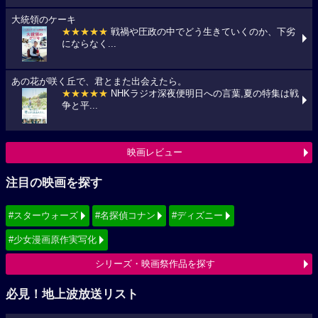
大統領のケーキ
★★★★★
戦禍や圧政の中でどう生きていくのか、下劣
にならなく...
あの花が咲く丘で、君とまた出会えたら。
★★★★★
NHKラジオ深夜便明日への言葉,夏の特集は戦
争と平...
映画レビュー
注目の映画を探す
#スターウォーズ
#名探偵コナン
#ディズニー
#少女漫画原作実写化
シリーズ・映画祭作品を探す
必見！地上波放送リスト