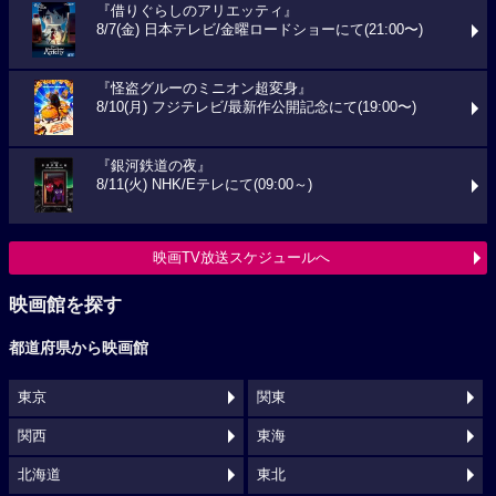
『借りぐらしのアリエッティ』
8/7(金) 日本テレビ/金曜ロードショーにて(21:00〜)
『怪盗グルーのミニオン超変身』
8/10(月) フジテレビ/最新作公開記念にて(19:00〜)
『銀河鉄道の夜』
8/11(火) NHK/Eテレにて(09:00～)
映画TV放送スケジュールへ
映画館を探す
都道府県から映画館
東京
関東
関西
東海
北海道
東北