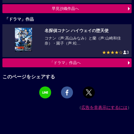
早見沙織作品へ
「ドラマ」作品
名探偵コナン ハイウェイの堕天使
コナン（声:高山みなみ）と蘭（声:山崎和佳
奈）・園子（声:松...
★★★★☆
3
「ドラマ」作品へ
このページをシェアする
（
広告を非表示にするには
）