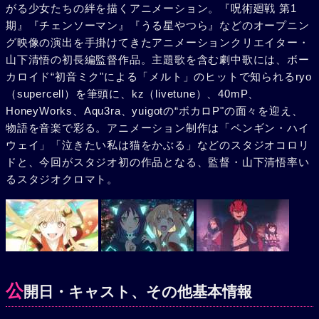
がる少女たちの絆を描くアニメーション。『呪術廻戦 第1
期』『チェンソーマン』『うる星やつら』などのオープニン
グ映像の演出を手掛けてきたアニメーションクリエイター・
山下清悟の初長編監督作品。主題歌を含む劇中歌には、ボー
カロイド“初音ミク"による「メルト」のヒットで知られるryo
（supercell）を筆頭に、kz（livetune）、40mP、
HoneyWorks、Aqu3ra、yuigotの“ボカロP"の面々を迎え、
物語を音楽で彩る。アニメーション制作は「ペンギン・ハイ
ウェイ」「泣きたい私は猫をかぶる」などのスタジオコロリ
ドと、今回がスタジオ初の作品となる、監督・山下清悟率い
るスタジオクロマト。
公
開日・キャスト、その他基本情報