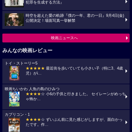
犯罪を生成する方法』
時空を超えた愛の軌跡『僕の一年、君の一日』9月4日(金)
公開決定！場面写真一挙解禁
映画ニュースへ
みんなの映画レビュー
トイ・ストーリー5
★★★★★
最近街を歩いていても小さい子（特に3、4歳
児）がi...
映画ちいかわ 人魚の島のひみつ
★★★★
☆ 小6の子供と行きました。 セイレーンがめっち
ゃ怖か...
カプリコン・1
★★★★
☆ ずいぶん前に見た感じがしますが、面白かっ
たです。作...