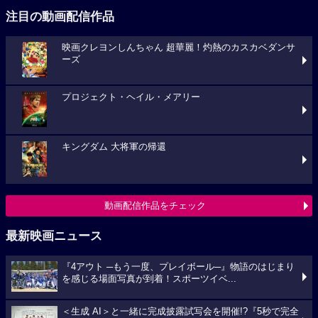
注目の動画配信作品
映画クレヨンしんちゃん 超華麗！灼熱のカスカベダンサ
ーズ
プロジェクト・ヘイル・メアリー
キングダム 大将軍の帰還
動画配信作品をチェック
最新映画ニュース
『4アウト ─もう一度、プレイボール─』物語のはじまり
を感じる場面写真が到着！スポーツイベ...
＜生成 AI＞と一緒に完成披露試写会を開催!?『5秒で完全