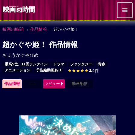
映画の時間
→
作品情報
→ 超かぐや姫！
超かぐや姫！ 作品情報
ちょうかぐやひめ
最高5位、11回ランクイン
ドラマ
ファンタジー
青春
アニメーション
予告編動画あり
★★★★★
4件
作品情報
------
レビュー
動画配信