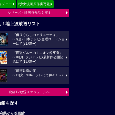
ィズニー
#少女漫画原作実写化
シリーズ・映画祭作品を探す
見！地上波放送リスト
『借りぐらしのアリエッティ』
8/7(金) 日本テレビ/金曜ロードショ
ーにて(21:00〜)
『怪盗グルーのミニオン超変身』
8/10(月) フジテレビ/最新作公開記
念にて(19:00〜)
『銀河鉄道の夜』
8/11(火) NHK/Eテレにて(09:00～)
映画TV放送スケジュールへ
画館を探す
府県から映画館