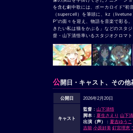
を含む劇中歌には、ボーカロイド“初音
（supercell）を筆頭に、kz（livetun
P"の面々を迎え、物語を音楽で彩る
きたい私は猫をかぶる」などのスタジ
督・山下清悟率いるスタジオクロマト
公
開日・キャスト、その他
公開日
2026年2月20日
監督
：
山下清悟
脚本
：
夏生さえり
山下
キャスト
出演（声）
：
夏吉ゆうこ
吉能
小原好美
釘宮理恵