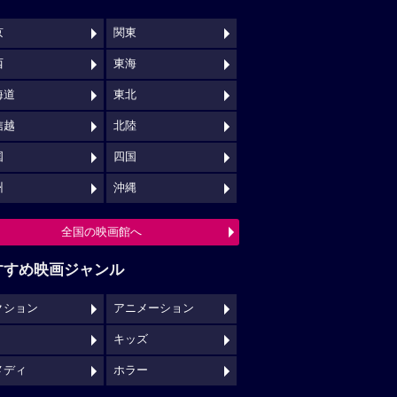
京
関東
西
東海
海道
東北
信越
北陸
国
四国
州
沖縄
全国の映画館へ
すすめ映画ジャンル
クション
アニメーション
キッズ
メディ
ホラー