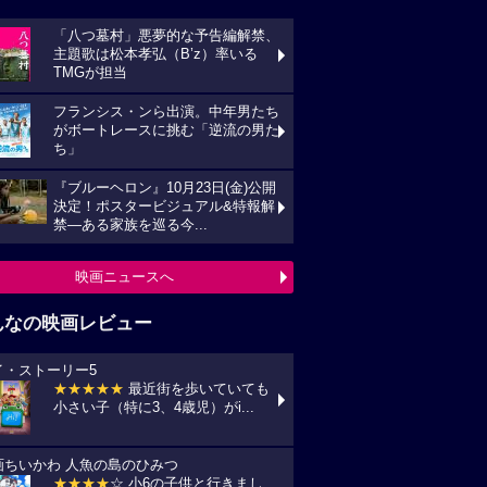
「八つ墓村」悪夢的な予告編解禁、
主題歌は松本孝弘（B’z）率いる
TMGが担当
フランシス・ンら出演。中年男たち
がボートレースに挑む「逆流の男た
ち」
『ブルーヘロン』10月23日(金)公開
決定！ポスタービジュアル&特報解
禁―ある家族を巡る今...
映画ニュースへ
んなの映画レビュー
イ・ストーリー5
★★★★★
最近街を歩いていても
小さい子（特に3、4歳児）がi...
画ちいかわ 人魚の島のひみつ
★★★★
☆ 小6の子供と行きまし