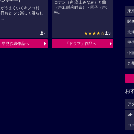
（声:山崎和佳奈）・園子（声:
てがうまくいくキノコ村
松...
毎日おどって楽しく暮らし
東
..
関
-
★★★★☆
3
北
早見沙織作品へ
「ドラマ」作品へ
甲
中
九
お
ア
SF
コ