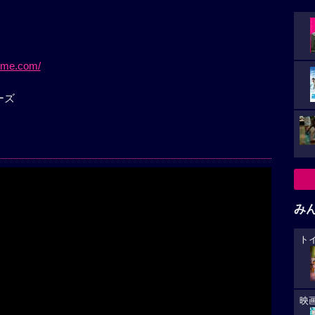
ime.com/
ーズ
み
ト
映
Play