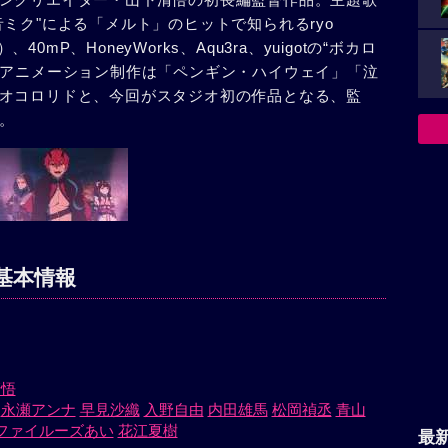
ミク"による「メルト」のヒットで知られるryo
e）、40mP、HoneyWorks、Aqu3ra、yuigotの“ボカロ
。アニメーション制作は「ペンギン・ハイウェイ」「泣
オコロリドと、今回がスタジオ初の作品となる、監
。
基本情報
清悟
永瀬アンナ
早見沙織
入野自由
内田雄馬
松岡禎丞
青山
ファイルーズあい
花江夏樹
最