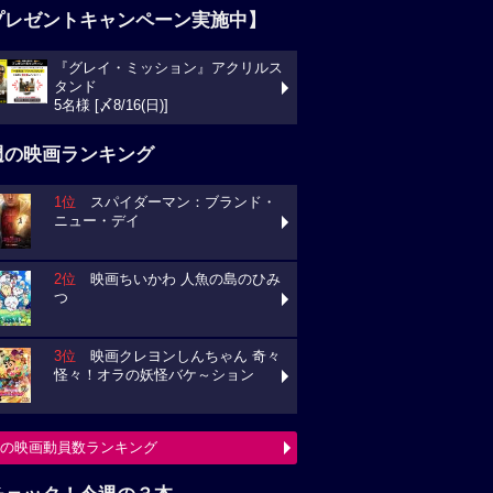
プレゼントキャンペーン実施中】
『グレイ・ミッション』アクリルス
タンド
5名様 [〆8/16(日)]
週の映画ランキング
1位
スパイダーマン：ブランド・
ニュー・デイ
2位
映画ちいかわ 人魚の島のひみ
つ
3位
映画クレヨンしんちゃん 奇々
怪々！オラの妖怪バケ～ション
の映画動員数ランキング