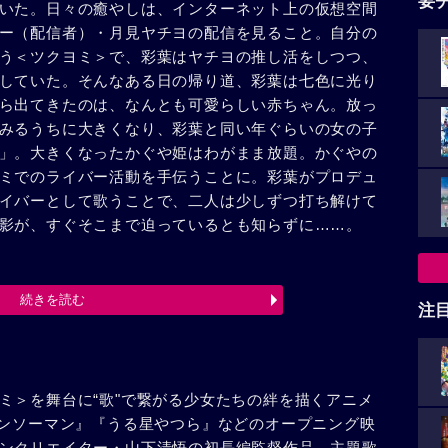
要
いた。日々の癒やしは、インターネット上の仮想空間
ー（配信者）・月見ヤチヨの配信を見ること。自分の
う＜ツクヨミ＞で、彩葉はヤチヨの推し活をしつつ、
していた。そんなある日の帰り道、彩葉は七色に光り
ら出てきたのは、なんとも可愛らしい赤ちゃん。放っ
みるうちに大きくなり、彩葉と同い年ぐらいの女の子
」。大きくなったかぐや姫はわがまま放題。かぐやの
ミでのライバー活動を手伝うことに。彩葉がプロデュ
イバーとして歌うことで、二人は少しずつ打ち解けて
影が、すぐそこまで迫っているとも知らずに……。
続きを読む
注
ミ＞を舞台に“歌"で繋がる少女たちの絆を描くアニメ
ェンソーマン』『うる星やつら』などのオープニング映
ンクリエイター・山下清悟の初長編監督作品。主題歌