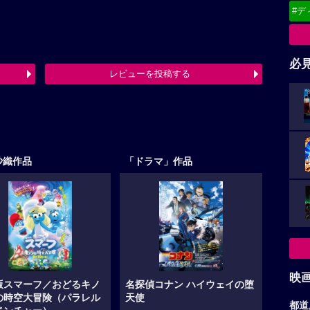
#デ
る
必
レビューを投稿する
最終更新日：2026-07-29 11:50:06
沙織作品
「ドラマ」作品
映
版スマーフ／おどるキノ
名探偵コナン ハイウェイの堕
の時空大冒険（パラレル
天使
ベンチャー）
都道
コナン（声:高山みなみ）と蘭