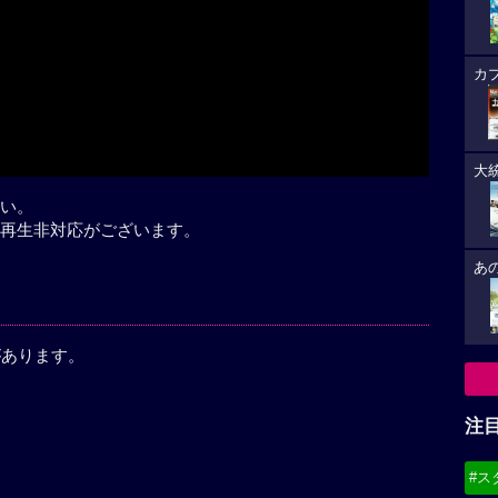
カ
大
い。
再生非対応がございます。
あ
があります。
注
#ス