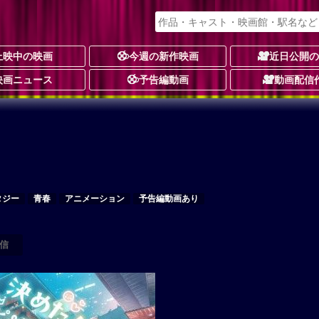
上映中の映画
今週の新作映画
近日公開
映画ニュース
予告編動画
動画配信
タジー
青春
アニメーション
予告編動画あり
信