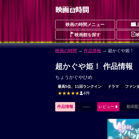
映画の時間メニュー
映画館を探す
映画の時間
→
作品情報
→ 超かぐや姫！
超かぐや姫！ 作品情報
ちょうかぐやひめ
最高5位、11回ランクイン
ドラマ
ファン
★★★★★
4件
作品情報
------
レビュー
動画配