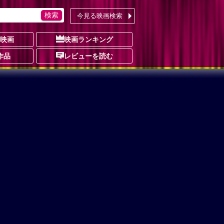
今見る映画検索
の映画
映画ランキング
作品
レビューを読む