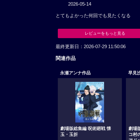
とてもよかった何回でも見たくな
レビューをもっと見る
関連作品
永瀬アンナ作品
早見
劇場版総集編 呪術廻戦 懐
劇場
玉・玉折
コ村
アド
2006年春、高専時代の五条悟