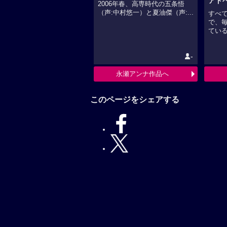
（声:中村悠一）と夏油傑（声:...
すべ
で、
ている.
-
永瀬アンナ作品へ
このページをシェアする