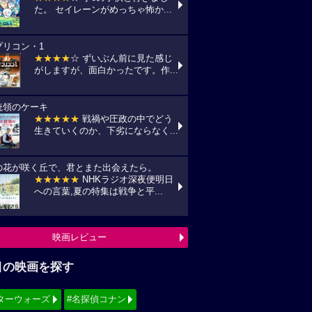
た。 セイレーンがめっちゃ怖か...
プリコン・1
★★★★
☆ ずいぶん前に見た感じ
がしますが、面白かったです。作...
統領のケーキ
★★★★★
戦禍や圧政の中でどう
生きていくのか、下劣にならなく...
の花が咲く丘で、君とまた出会えたら。
★★★★★
NHKラジオ深夜便明日
への言葉,夏の特集は戦争と平...
映画レビュー
目の映画を探す
ターウォーズ
#名探偵コナン