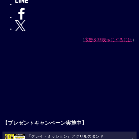
（
広告を非表示にするには
）
【プレゼントキャンペーン実施中】
『グレイ・ミッション』アクリルスタンド
5名様 [〆8/16(日)]
今週の映画ランキング