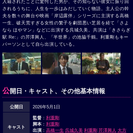
入籍されたことに驚愕した男が、その知らない彼女に振り回
されるうちに、人生を一歩はみだしていく物語。主人公の幹
夫を数々の舞台や映画「岸辺露伴」シリーズに主演する高橋
一生、破天荒すぎる女性の繁子を劇団悪い芝居を経て「さよ
なら ほやマン」などに出演する呉城久美。共演は「きさらぎ
駅 Re:」の芹澤興人、「半世界」の池脇千鶴。利重剛もキー
パーソンとして自ら出演している。
公
開日・キャスト、その他基本情報
公開日
2026年5月1日
監督
：
利重剛
脚本
：
利重剛
キャスト
出演
：
高橋一生
呉城久美
利重剛
芹澤興人
大方