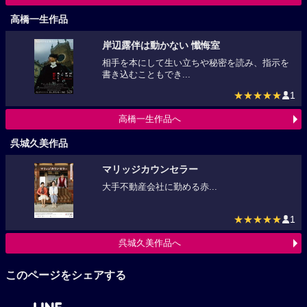
利重剛作品へ
高橋一生作品
岸辺露伴は動かない 懺悔室
相手を本にして生い立ちや秘密を読み、指示を
書き込むこともでき...
★★★★★
1
高橋一生作品へ
呉城久美作品
マリッジカウンセラー
大手不動産会社に勤める赤...
★★★★★
1
呉城久美作品へ
このページをシェアする