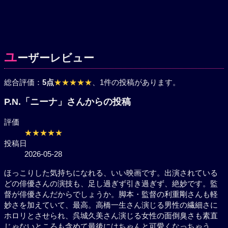
ユ
ーザーレビュー
総合評価：
5点
★★★★★
、1件の投稿があります。
P.N.「ニーナ」さんからの投稿
評価
★★★★★
投稿日
2026-05-28
ほっこりした気持ちになれる、いい映画です。出演さ
れているどの俳優さんの演技も、足し過ぎず引き過ぎ
ず、絶妙です。監督が俳優さんだからでしょうか。脚
本・監督の利重剛さんも軽妙さを加えていて、最高。
高橋一生さん演じる男性の繊細さにホロリとさせら
れ、呉城久美さん演じる女性の面倒臭さも素直じゃな
いところも含めて最後にはちゃんと可愛くなっちゃ