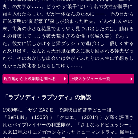
妻」の文字が……。どうやら“繁子”という名の女性が勝手に
籍を入れたらしい。だが一体なんのために――。その日から
正体不明の“夏野繁子”探しが始まった幹夫。てんやわんやの
末、街角の小さな花屋でようやく見つけ出したのは、触れる
もの皆壊してしまう破天荒すぎる女性（呉城久美）であっ
た。彼女に話しかけると猛ダッシュで逃げ出し、優しくする
と怒り出す。なんとも天邪鬼な彼女に振り回される幹夫だっ
たが、そのおかしな出会いはやがてふたりの人生に予想もし
なかった変化をもたらしてゆく……。
現在地から上映劇場を調べる
上映スケジュール一覧
「ラプソディ・ラプソディ」の解説
1989年に「ザジ ZAZIE」で劇映画監督デビュー後、
「BeRLiN」（1995年）「クロエ」（2001年）が高く評価さ
れたバイプレイヤーの利重剛が、「さよならドビュッシー」
以来13年ぶりにメガホンをとったヒューマンドラマ。勝手に