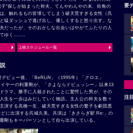
要
繁子”探しが始まった幹夫。てんやわんやの末、街角の
は、触れるもの皆壊してしまう破天荒すぎる女性（呉
と猛ダッシュで逃げ出し、優しくすると怒り出す。な
夫だったが、そのおかしな出会いはやがてふたりの人
てゆく……。
上映スケジュール一覧
説
監督デビュー後、「BeRLiN」（1995年）「クロエ」
レイヤーの利重剛が、「さよならドビュッシー」以来13
ドラマ。勝手に入籍されたことに驚愕した男が、その
注
人生を一歩はみだしていく物語。主人公の幹夫を数々
主演する高橋一生、破天荒すぎる女性の繁子を劇団悪
どに出演する呉城久美。共演は「きさらぎ駅 Re:」の
重剛もキーパーソンとして自ら出演している。