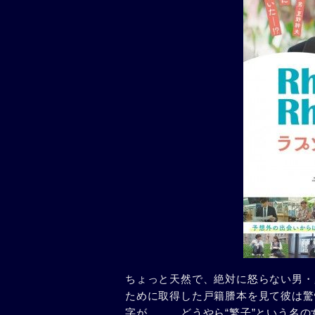
ちょっと天然で、絶対に怒らない男・
ために取得した戸籍謄本を見て彼は驚
字が……。どうやら“繁子”という名