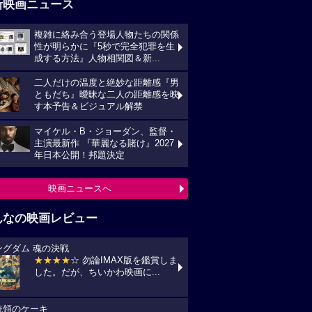
新映画ニュース
複雑に絡み合う登場人物たちの関係
性が明らかに『5秒で完全犯罪を生
成する方法』人物相関図＆新...
二人だけの温度と絶妙な距離感『男
ともだち』曖昧な二人の距離感を映
す本予告＆ビジュアル解禁
マイケル・B・ジョーダン、監督・
主演最新作 『華麗なる賭け』2027
年日本公開！邦題決定
映画ニュースへ
んなの映画レビュー
ングダム 魂の決戦
★★★★
☆ 勿論IMAX版を鑑賞しま
した。だが、ちいかわ映画に...
統領のケーキ