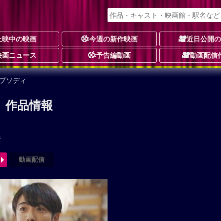
上映中の映画
今週の新作映画
近日公開
映画ニュース
予告編動画
動画配信
プソディ
 作品情報
件
動画配信