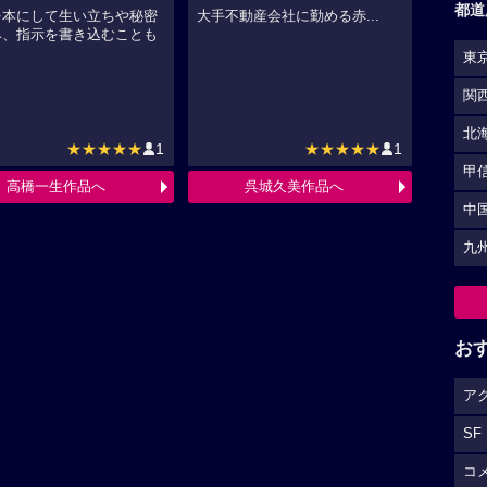
都道
を本にして生い立ちや秘密
大手不動産会社に勤める赤...
み、指示を書き込むことも
.
東
関
北
★★★★★
1
★★★★★
1
甲
高橋一生作品へ
呉城久美作品へ
中
九
お
ア
SF
コ