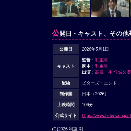
公
開日・キャスト、その他
公開日
2026年5月1日
監督
：
利重剛
キャスト
脚本
：
利重剛
出演
：
高橋一生
呉城久
配給
ビターズ・エンド
制作国
日本（2026）
上映時間
106分
公式サイト
https://www.bitters.co.jp/
(C)2026 利重 剛