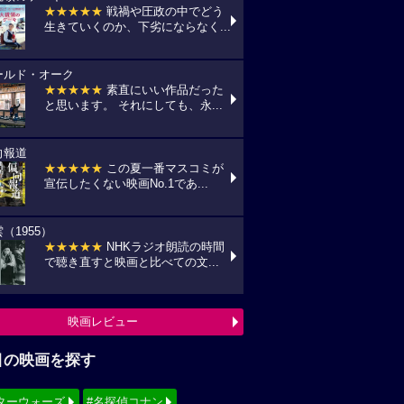
★★★★★
戦禍や圧政の中でどう
生きていくのか、下劣にならなく...
ールド・オーク
★★★★★
素直にいい作品だった
と思います。 それにしても、永...
向報道
★★★★★
この夏一番マスコミが
宣伝したくない映画No.1であ...
（1955）
★★★★★
NHKラジオ朗読の時間
で聴き直すと映画と比べての文...
映画レビュー
目の映画を探す
ターウォーズ
#名探偵コナン