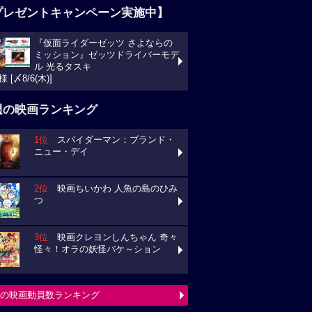
プレゼントキャンペーン実施中】
『仮面ライダーゼッツ さよならの
ミッション』ゼッツドライバーモデ
ル 光るタスキ
様 [〆8/6(木)]
週の映画ランキング
1位
スパイダーマン：ブランド・
ニュー・デイ
2位
映画ちいかわ 人魚の島のひみ
つ
3位
映画クレヨンしんちゃん 奇々
怪々！オラの妖怪バケ～ション
の映画動員数ランキング