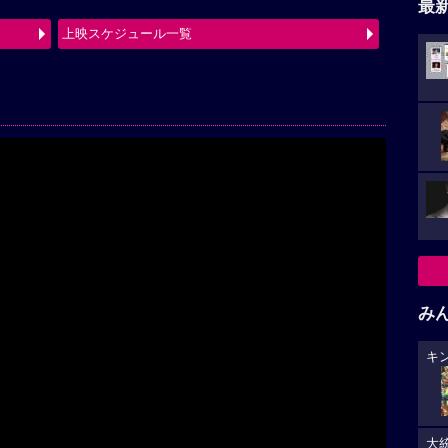
最
上映スケジュール一覧
み
キ
大