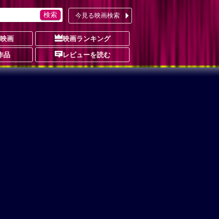
今見る映画検索
の映画
映画ランキング
作品
レビューを読む