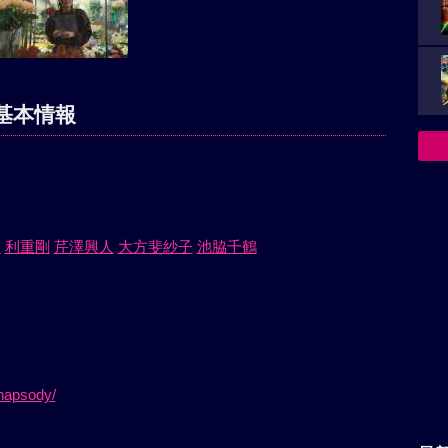
基本情報
美
利重剛
芹澤興人
大方斐紗子
池脇千鶴
rhapsody/