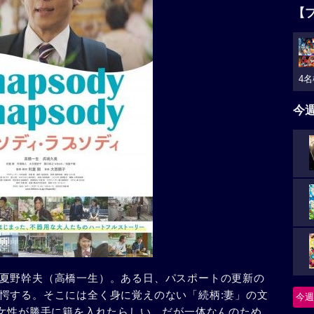
【
4名
今
夏野幹夫（高橋一生）。ある日、パスポートの更新の
愕する。そこには全く身に覚えのない「続柄:妻」の文
今週
の女性が勝手に籍を入れたらしい。だが一体なんのため