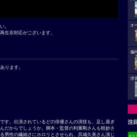
オ
い。
再生非対応がございます。
偏
があります。
浮雲
です。出演されているどの俳優さんの演技も、足し過ぎ
注
んだからでしょうか。脚本・監督の利重剛さんも軽妙さ
る男性の繊細さにホロリとさせられ、呉城久美さん演じ
#ス