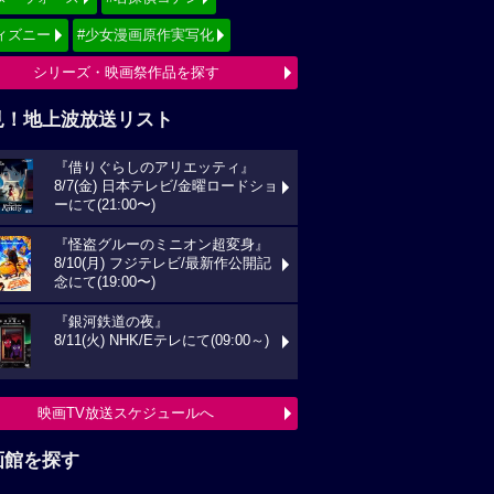
ィズニー
#少女漫画原作実写化
シリーズ・映画祭作品を探す
見！地上波放送リスト
『借りぐらしのアリエッティ』
8/7(金) 日本テレビ/金曜ロードショ
ーにて(21:00〜)
『怪盗グルーのミニオン超変身』
8/10(月) フジテレビ/最新作公開記
念にて(19:00〜)
『銀河鉄道の夜』
8/11(火) NHK/Eテレにて(09:00～)
映画TV放送スケジュールへ
画館を探す