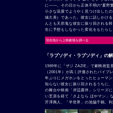
に――。その日から正体不明の“夏野
小さな花屋でようやく見つけ出したの
城久美）であった。彼女に話しかける
んとも天邪鬼な彼女に振り回される幹
生に予想もしなかった変化をもたらし
現在地から上映劇場を調べる
「ラプソディ・ラプソディ」の解
1989年に「ザジ ZAZIE」で劇映画
（2001年）が高く評価されたバイプ
年ぶりにメガホンをとったヒューマン
知らない彼女に振り回されるうちに、
の舞台や映画「岸辺露伴」シリーズに
い芝居を経て「さよなら ほやマン」な
芹澤興人、「半世界」の池脇千鶴。利