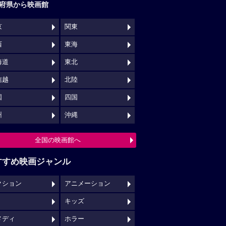
府県から映画館
京
関東
西
東海
海道
東北
信越
北陸
国
四国
州
沖縄
全国の映画館へ
すすめ映画ジャンル
クション
アニメーション
キッズ
メディ
ホラー