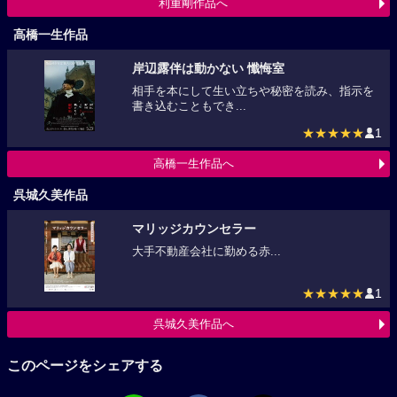
利重剛作品へ
高橋一生作品
岸辺露伴は動かない 懺悔室
相手を本にして生い立ちや秘密を読み、指示を
書き込むこともでき...
★★★★★
1
高橋一生作品へ
呉城久美作品
マリッジカウンセラー
大手不動産会社に勤める赤...
★★★★★
1
呉城久美作品へ
このページをシェアする