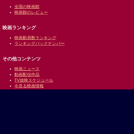
全国の映画館
映画館のレビュー
映画ランキング
映画動員数ランキング
ランキングバックナンバー
その他コンテンツ
映画ニュース
動画配信作品
TV放映スケジュール
今見る映画情報
映画の時間について
提供:
乗換案内のジョルダン
｜
プライバシーポリシー
Copyright © 1996-2026 Jorudan Co.,Ltd. All Rights Reserved.