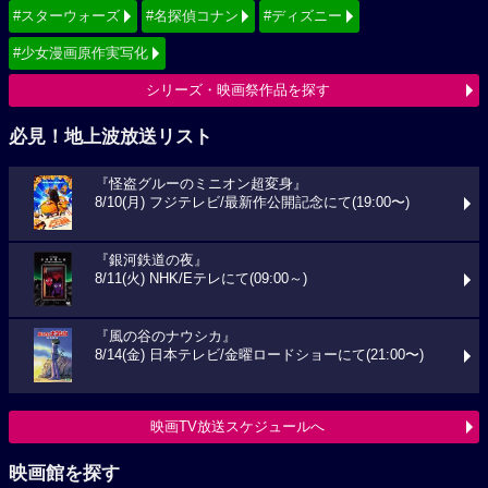
#スターウォーズ
#名探偵コナン
#ディズニー
#少女漫画原作実写化
シリーズ・映画祭作品を探す
必見！地上波放送リスト
『怪盗グルーのミニオン超変身』
8/10(月) フジテレビ/最新作公開記念にて(19:00〜)
『銀河鉄道の夜』
8/11(火) NHK/Eテレにて(09:00～)
『風の谷のナウシカ』
8/14(金) 日本テレビ/金曜ロードショーにて(21:00〜)
映画TV放送スケジュールへ
映画館を探す