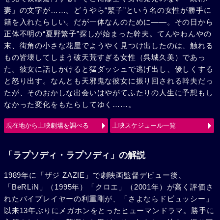
妻」の文字が……。どうやら“繁子”という名の女性が勝手に
籍を入れたらしい。だが一体なんのために――。その日から
正体不明の“夏野繁子”探しが始まった幹夫。てんやわんやの
末、街角の小さな花屋でようやく見つけ出したのは、触れる
もの皆壊してしまう破天荒すぎる女性（呉城久美）であっ
た。彼女に話しかけると猛ダッシュで逃げ出し、優しくする
と怒り出す。なんとも天邪鬼な彼女に振り回される幹夫だっ
たが、そのおかしな出会いはやがてふたりの人生に予想もし
なかった変化をもたらしてゆく……。
現在地から上映劇場を調べる
上映スケジュール一覧
「ラプソディ・ラプソディ」の解説
1989年に「ザジ ZAZIE」で劇映画監督デビュー後、
「BeRLiN」（1995年）「クロエ」（2001年）が高く評価さ
れたバイプレイヤーの利重剛が、「さよならドビュッシー」
以来13年ぶりにメガホンをとったヒューマンドラマ。勝手に