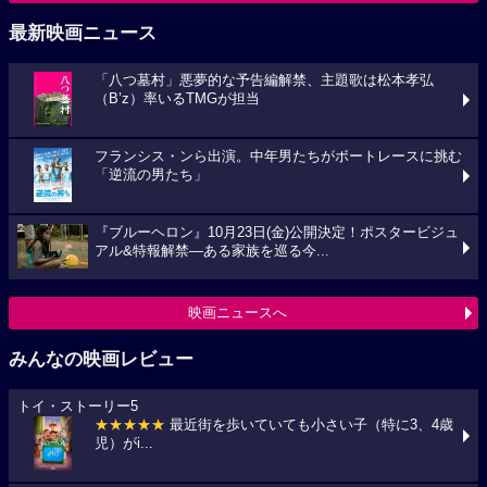
最新映画ニュース
「八つ墓村」悪夢的な予告編解禁、主題歌は松本孝弘
（B’z）率いるTMGが担当
フランシス・ンら出演。中年男たちがボートレースに挑む
「逆流の男たち」
『ブルーヘロン』10月23日(金)公開決定！ポスタービジュ
アル&特報解禁―ある家族を巡る今...
映画ニュースへ
みんなの映画レビュー
トイ・ストーリー5
★★★★★
最近街を歩いていても小さい子（特に3、4歳
児）がi...