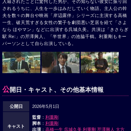
入籍されたことに驚愕した男が、その知らない彼女に振り回
されるうちに、人生を一歩はみだしていく物語。主人公の幹
夫を数々の舞台や映画「岸辺露伴」シリーズに主演する高橋
一生、破天荒すぎる女性の繁子を劇団悪い芝居を経て「さよ
なら ほやマン」などに出演する呉城久美。共演は「きさらぎ
駅 Re:」の芹澤興人、「半世界」の池脇千鶴。利重剛もキー
パーソンとして自ら出演している。
公
開日・キャスト、その他基本情報
公開日
2026年5月1日
監督
：
利重剛
脚本
：
利重剛
キャスト
出演
：
高橋一生
呉城久美
利重剛
芹澤興人
大方