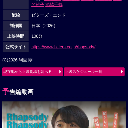
斐紗子
池脇千鶴
配給
ビターズ・エンド
制作国
日本（2026）
上映時間
106分
公式サイト
https://www.bitters.co.jp/rhapsody/
(C)2026 利重 剛
現在地から上映劇場を調べる
上映スケジュール一覧
予
告編動画