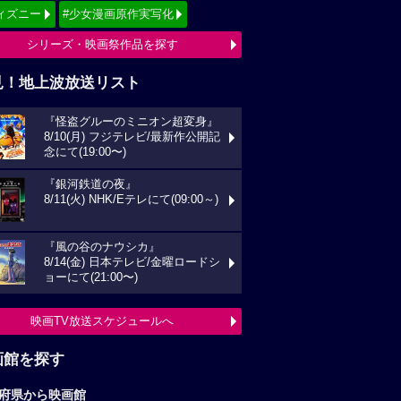
画館を探す
府県から映画館
京
関東
西
東海
海道
東北
信越
北陸
国
四国
州
沖縄
全国の映画館へ
すすめ映画ジャンル
クション
アニメーション