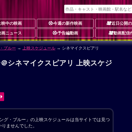
上映中の映画
今週の新作映画
近日公開
映画ニュース
予告編動画
動画配信
・ブルー
 作品情報
☆
2件
動画配信
ていたマイク（ヒュー・ジャックマン）。だが今の彼
に立てず、人生のどん底にいた。そんななか、同じ情熱