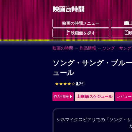
映画の時間メニュー
映画館を探す
映画の時間
→
作品情報
→ ソング・サング
ソング・サング・ブルー
そんぐさんぐぶるー
ドラマ
伝記
予告編動画あり
★★★★
作品情報
上映館/スケジュール
レビュー
かつて夢を追い、音楽にすべてを捧げ
は、誰かの“歌まね”でしかステージ