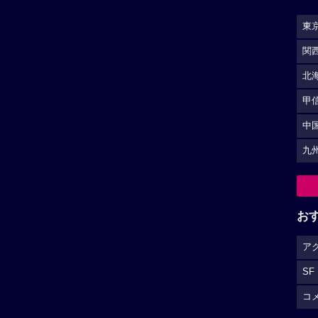
SF
-
★★★★
☆
1
コ
ー・ジャックマン作品へ
ケイト・ハドソン作品へ
S