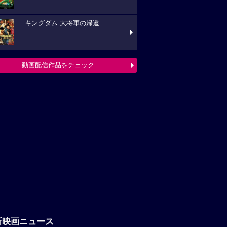
新映画ニュース
「八つ墓村」悪夢的な予告編解禁、
題歌は松本孝弘（B’z）率いるTMGが担当
フランシス・ンら出演。中年男たち
ボートレースに挑む「逆流の男たち」
『ブルーヘロン』10月23日(金)公開
定！ポスタービジュアル&特報解禁―ある家
巡る今...
映画ニュースへ