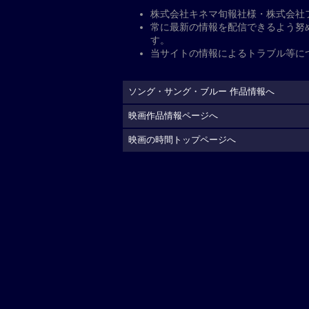
公
開日・キャスト、その他
公開日
2026年4月17日
監督
：
クレイグ・ブリュ
脚本
：
クレイグ・ブリュ
原作
：
グレッグ・コーズ
キャスト
出演
：
ヒュー・ジャック
アンダーソン
キング・
ル
フィッシャー・ステ
配給
ギャガ=ユニバーサル映
制作国
アメリカ（2025）
上映時間
132分
公式サイト
https://gaga.ne.jp/song_s