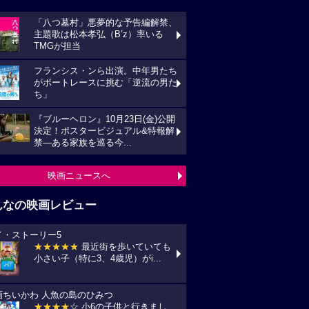
んなの映画レビュー
イ・ストーリー5
★★★★★
最近街を歩いていても
い子（特に3、4歳児）がi...
画ちいかわ 人魚の島のひみつ
★★★★
☆ 小6の子供と行きまし
 セイレーンがめっちゃ怖か...
プリコン・1
★★★★
☆ ずいぶん前に見た感じ
しますが、面白かったです。作...
統領のケーキ
★★★★★
戦禍や圧政の中でどう
きていくのか、下劣にならなく...
の花が咲く丘で、君とまた出会えたら。
★★★★★
NHKラジオ深夜便明日
言葉,夏の特集は戦争と平...
映画レビュー