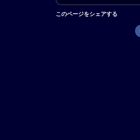
を胸に秘めた女性クレア（ケイト・ハ
るニール・ダイアモンドのトリビュー
レージから始まったふたりの歌声は、
出し始めるマイクとクレアだったが、
現在地から上映劇場を調べる
「ソング・サング・ブルー」の解
ある夫婦ミュージシャンの実話を基に
ジャックマンと「あの頃ペニー・レイ
イアモンドのトリビュートバンドを結
だったが、思いもよらぬ悲劇が襲いか
マイケル・インペリオリ、『サンコー
「ブラック・スネーク・モーン」のク
タリーにインスパイアされて脚本も執
演女優賞にノミネート。ほか、第83
主演女優賞、第32回アクター賞（旧
ミー賞主演女優賞ノミネート。