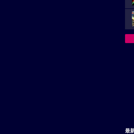
reserved.
上映スケジュール一覧
[PR]
最
主
が
決
族を