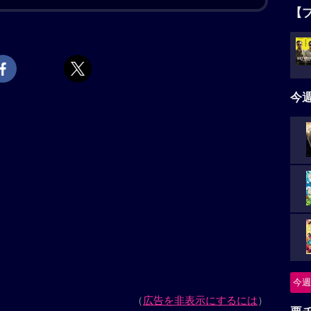
ドソン）との出会いがマイクの運命を変える。敬愛す
【
トバンド“ライトニング＆サンダー”を結成、小さなガ
やがて街の人々の心を掴んでゆく。再び夢と希望を見
タ
その矢先、突然の悲劇が彼らを襲う……。
5名
上映スケジュール一覧
今
説
ニ
、本作が初共演となる「レ・ミゼラブル」のヒュー・
ンと」のケイト・ハドソン主演で映画化。ニール・ダ
つ
成したマイクとクレア。ステージを熱狂させるふたり
かる……。共演は「オールド・ボーイ」（2013年）の
怪
スト』のエラ・アンダーソン。「ハッスル＆フロウ」
レイグ・ブリュワー監督が、2008年の同名ドキュメン
今週
筆。ケイト・ハドソンは本作で第98回アカデミー賞主
要
回ゴールデングローブ賞＜ミュージカル/コメディ部門＞
・全米映画俳優組合賞）主演女優賞、第79回英国アカデ