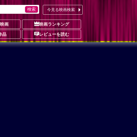
今見る映画検索
の映画
映画ランキング
作品
レビューを読む