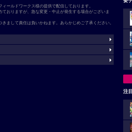
た
基本情報
注
ワー
ワー
灼
マン
ケイト・ハドソン
マイケル・インペリオリ
エラ・
プリンセス
ハドソン・ヘンズリー
ムスタファ・シャキー
ィーヴンス
画
ung_blue/