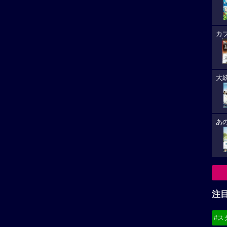
注
#ス
#デ
内でさえ）公開されていません。コナン、マリオ、
必
もう入り込む余地ないかも…。
ました。
8/
作品賞部門にノミネートされなかったのかなあ。私、ニー
(19
ョナサン」のサントラ盤シングルを持ってる程度の認識
＆サンダーの存在も全く知らなかったですね。物まねと
クラインなどアメリカの往年の名歌手たちが多く出てく
8/
な。
弱い部分だね。流行歌、演歌、浪曲など素晴らしい楽曲
8/
画にできない。まあ役者もいないしね。「スイート・キ
(21
たもんな。それとメイクの力なんだろうが、ヒュー・ジ