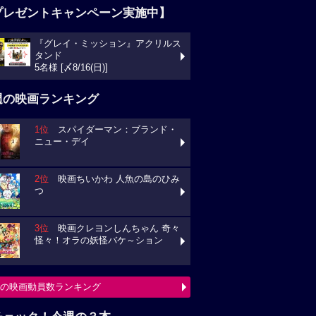
プレゼントキャンペーン実施中】
『グレイ・ミッション』アクリルス
ンド
様 [〆8/16(日)]
週の映画ランキング
1位
スパイダーマン：ブランド・
ュー・デイ
2位
映画ちいかわ 人魚の島のひみ
3位
映画クレヨンしんちゃん 奇々
々！オラの妖怪バケ～ション
の映画動員数ランキング
チェック！今週の３本
ミニオンズ＆モンスターズ