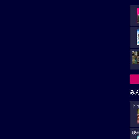
み
ト
小さ
映
た。
カ
が
大
い。
生
再生非対応がございます。
あ
への
稿があります。