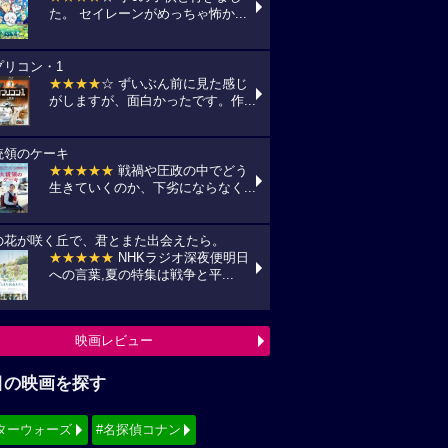
目の映画を探す
ターウォーズ
#名探偵コナン
ィズニー
#少女漫画原作実写化
シリーズ・映画祭作品を探す
見！地上波放送リスト
『怪盗グルーのミニオン超変身』
10(月) フジテレビ/最新作公開記念にて
:00〜)
『銀河鉄道の夜』
11(火) NHK/Eテレにて(09:00～)
『風の谷のナウシカ』
14(金) 日本テレビ/金曜ロードショーにて
:00〜)
映画TV放送スケジュールへ