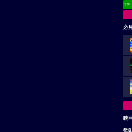
映
レビューを投稿する
都道
東
関
ー・ジャックマン作品
ケイト・ハドソン作品
北
甲
じ探偵団
モナ・リザ アンド ザ ブラッ
ドムーン
リスの田舎町。ひつじ飼い
中
ョージ（ヒュー・ジャック
少女の名前は、モナ・リザ。だ
.
けど、決して微笑まない。12年
九
も...
お
ア