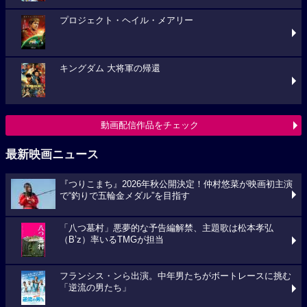
プロジェクト・ヘイル・メアリー
キングダム 大将軍の帰還
動画配信作品をチェック
最新映画ニュース
『つりこまち』2026年秋公開決定！仲村悠菜が映画初主演
で“釣りで五輪金メダル”を目指す
「八つ墓村」悪夢的な予告編解禁、主題歌は松本孝弘
（B’z）率いるTMGが担当
フランシス・ンら出演。中年男たちがボートレースに挑む
「逆流の男たち」