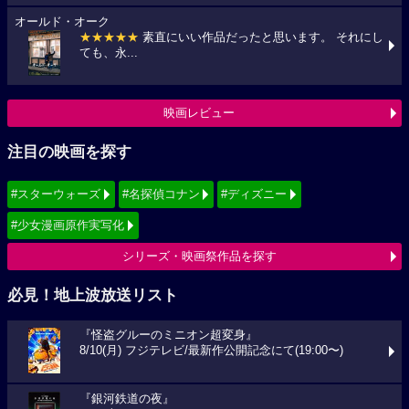
オールド・オーク
★★★★★
素直にいい作品だったと思います。 それにし
ても、永...
映画レビュー
注目の映画を探す
#スターウォーズ
#名探偵コナン
#ディズニー
#少女漫画原作実写化
シリーズ・映画祭作品を探す
必見！地上波放送リスト
『怪盗グルーのミニオン超変身』
8/10(月) フジテレビ/最新作公開記念にて(19:00〜)
『銀河鉄道の夜』