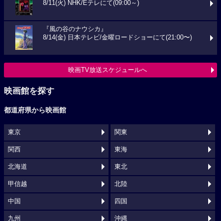
8/11(火) NHK/Eテレにて(09:00～)
『風の谷のナウシカ』
8/14(金) 日本テレビ/金曜ロードショーにて(21:00〜)
映画TV放送スケジュールへ
映画館を探す
都道府県から映画館
東京
関東
関西
東海
北海道
東北
甲信越
北陸
中国
四国
九州
沖縄