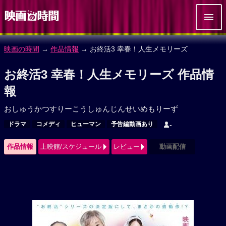
映画の時間
→
作品情報
→ お終活3 幸春！人生メモリーズ
お終活3 幸春！人生メモリーズ 作品情
報
おしゅうかつすりーこうしゅんじんせいめもりーず
ドラマ
コメディ
ヒューマン
予告編動画あり
-
作品情報
上映館/スケジュール
レビュー
動画配信