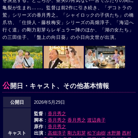
を決意する。ところが、亜矢の何気ない一言でふたりの間に
亀裂が生まれ……。監督は前2作に引き続き、「デコトラの
鷲」シリーズの香月秀之。「シャイロックの子供たち」の橋
爪功、「仕掛人・藤枝梅安」シリーズの高畑淳子、「海辺へ
行く道」の剛力彩芽らレギュラー陣のほか、「湖の女たち」
の三田佳子、「盤上の向日葵」の小日向文世が出演。
公
開日・キャスト、その他基本情報
公開日
2026年5月29日
監督
：
香月秀之
脚本
：
香月秀之
香月秀之
渡辺典子
原作
：
香月秀之
キャスト
出演
：
高畑淳子
剛力彩芽
松下由樹
水野勝
西村