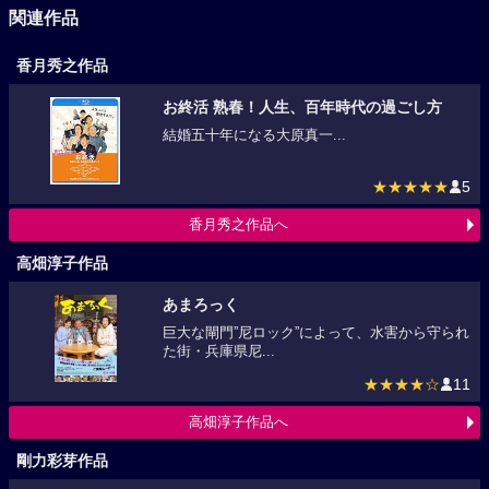
関連作品
香月秀之作品
お終活 熟春！人生、百年時代の過ごし方
結婚五十年になる大原真一...
★★★★★
5
香月秀之作品へ
高畑淳子作品
あまろっく
巨大な閘門”尼ロック”によって、水害から守られ
た街・兵庫県尼...
★★★★☆
11
高畑淳子作品へ
剛力彩芽作品