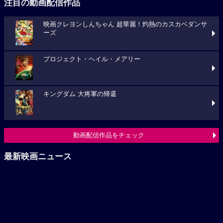
注目の動画配信作品
映画クレヨンしんちゃん 超華麗！灼熱のカスカベダンサ
ーズ
プロジェクト・ヘイル・メアリー
キングダム 大将軍の帰還
動画配信作品をチェック
最新映画ニュース
堀田真由・高橋一生が声優に決定！『ghost／夜の果て』
特報映像解禁、コメントも到着
『みらいしのほこう』11月7日(土)より公開決定！ポスタ
ービジュアル&場面写真が到着