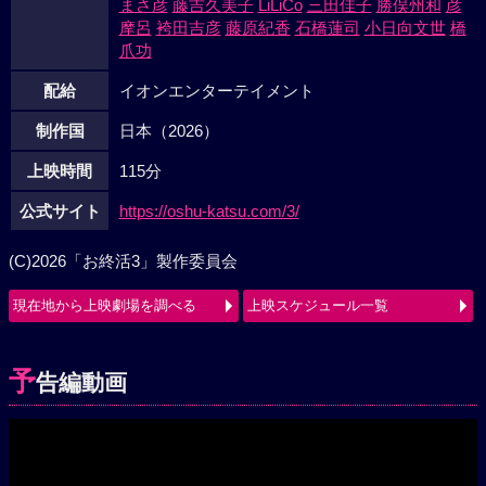
まさ彦
藤吉久美子
LiLiCo
三田佳子
勝俣州和
彦
摩呂
袴田吉彦
藤原紀香
石橋蓮司
小日向文世
橋
爪功
配給
イオンエンターテイメント
制作国
日本（2026）
上映時間
115分
公式サイト
https://oshu-katsu.com/3/
(C)2026「お終活3」製作委員会
現在地から上映劇場を調べる
上映スケジュール一覧
予
告編動画