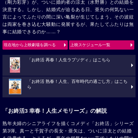
（剛力彩芽）が、ついに婚約者の涼太（水野勝）との結婚を
決意する。しかし、結婚式が迫るある日、亜矢の何気ない一
言によってふたりの間に深い亀裂が生じてしまう。その波紋
は両家を巻き込む大騒動に発展するが、果たしてふたりは無
事に結婚できるのか……？
現在地から上映劇場を調べる
上映スケジュール一覧
「お終活 再春！人生ラプソディ」はこちら
「お終活 熟春！人生、百年時代の過ごし方」はこち
ら
「お終活3 幸春！人生メモリーズ」の解説
熟年夫婦のシニアライフを描くコメディ「お終活」シリーズ
第3弾。真一と千賀子の長女・亜矢は、ついに涼太との結婚