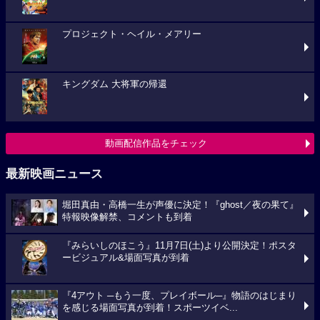
プロジェクト・ヘイル・メアリー
キングダム 大将軍の帰還
動画配信作品をチェック
最新映画ニュース
堀田真由・高橋一生が声優に決定！『ghost／夜の果て』
特報映像解禁、コメントも到着
『みらいしのほこう』11月7日(土)より公開決定！ポスタ
ービジュアル&場面写真が到着
『4アウト ─もう一度、プレイボール─』物語のはじまり
を感じる場面写真が到着！スポーツイベ...