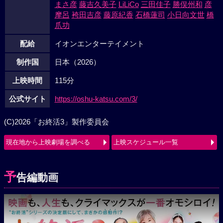
まさ彦
藤吉久美子
LiLiCo
三田佳子
勝俣州和
彦
摩呂
袴田吉彦
藤原紀香
石橋蓮司
小日向文世
橋
爪功
配給
イオンエンターテイメント
制作国
日本（2026）
上映時間
115分
公式サイト
https://oshu-katsu.com/3/
(C)2026「お終活3」製作委員会
現在地から上映劇場を調べる
上映スケジュール一覧
予
告編動画