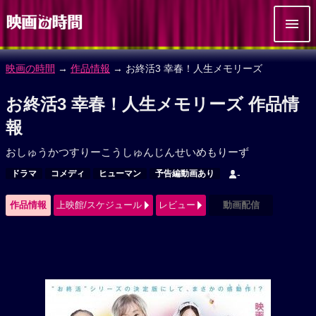
映画の時間
→
作品情報
→ お終活3 幸春！人生メモリーズ
お終活3 幸春！人生メモリーズ 作品情
報
おしゅうかつすりーこうしゅんじんせいめもりーず
ドラマ
コメディ
ヒューマン
予告編動画あり
-
作品情報
上映館/スケジュール
レビュー
動画配信