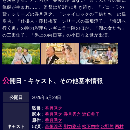
を決意する。ところが、亜矢の何気ない一言でふたりの間に
亀裂が生まれ……。監督は前2作に引き続き、「デコトラの
鷲」シリーズの香月秀之。「シャイロックの子供たち」の橋
爪功、「仕掛人・藤枝梅安」シリーズの高畑淳子、「海辺へ
行く道」の剛力彩芽らレギュラー陣のほか、「湖の女たち」
の三田佳子、「盤上の向日葵」の小日向文世が出演。
公
開日・キャスト、その他基本情報
公開日
2026年5月29日
監督
：
香月秀之
脚本
：
香月秀之
香月秀之
渡辺典子
原作
：
香月秀之
キャスト
出演
：
高畑淳子
剛力彩芽
松下由樹
水野勝
西村