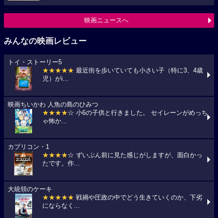
映画ニュースへ
みんなの映画レビュー
トイ・ストーリー5
★★★★★
最近街を歩いていても小さい子（特に3、4歳
児）がi...
映画ちいかわ 人魚の島のひみつ
★★★★
☆ 小6の子供と行きました。 セイレーンがめっち
ゃ怖か...
カプリコン・1
★★★★
☆ ずいぶん前に見た感じがしますが、面白かっ
たです。作...
大統領のケーキ
★★★★★
戦禍や圧政の中でどう生きていくのか、下劣
にならなく...