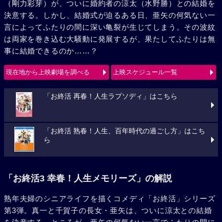
（剛力彩芽）が、ついに婚約者の涼太（水野勝）との結婚を
決意する。しかし、結婚式が迫るある日、亜矢の何気ない一
言によってふたりの間に深い亀裂が生じてしまう。その波紋
は両家を巻き込む大騒動に発展するが、果たしてふたりは無
事に結婚できるのか……？
現在地から上映劇場を調べる
上映スケジュール一覧
「お終活 再春！人生ラプソディ」はこちら
「お終活 熟春！人生、百年時代の過ごし方」はこち
ら
「お終活3 幸春！人生メモリーズ」の解説
熟年夫婦のシニアライフを描くコメディ「お終活」シリーズ
第3弾。真一と千賀子の長女・亜矢は、ついに涼太との結婚