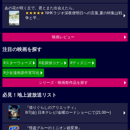
あの花が咲く丘で、君とまた出会えたら。
★★★★★
NHKラジオ深夜便明日への言葉,夏の特集は戦
争と平...
映画レビュー
注目の映画を探す
#スターウォーズ
#名探偵コナン
#ディズニー
#少女漫画原作実写化
シリーズ・映画祭作品を探す
必見！地上波放送リスト
『借りぐらしのアリエッティ』
8/7(金) 日本テレビ/金曜ロードショーにて(21:00〜)
『怪盗グルーのミニオン超変身』