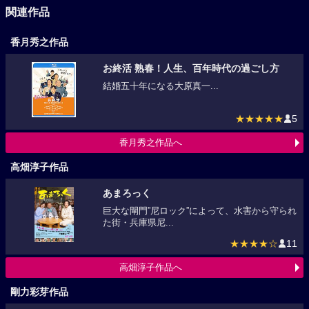
関連作品
香月秀之作品
お終活 熟春！人生、百年時代の過ごし方
結婚五十年になる大原真一...
★★★★★
5
香月秀之作品へ
高畑淳子作品
あまろっく
巨大な閘門”尼ロック”によって、水害から守られ
た街・兵庫県尼...
★★★★☆
11
高畑淳子作品へ
剛力彩芽作品