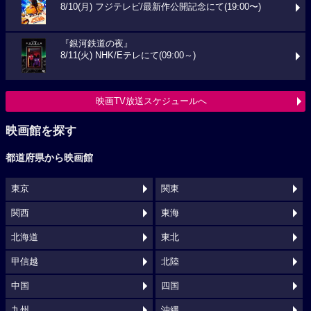
8/10(月) フジテレビ/最新作公開記念にて(19:00〜)
『銀河鉄道の夜』
8/11(火) NHK/Eテレにて(09:00～)
映画TV放送スケジュールへ
映画館を探す
都道府県から映画館
東京
関東
関西
東海
北海道
東北
甲信越
北陸
中国
四国
九州
沖縄