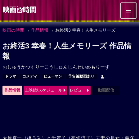
映画の時間
→
作品情報
→ お終活3 幸春！人生メモリーズ
お終活3 幸春！人生メモリーズ 作品情
報
おしゅうかつすりーこうしゅんじんせいめもりーず
ドラマ
コメディ
ヒューマン
予告編動画あり
-
作品情報
上映館/スケジュール
レビュー
動画配信