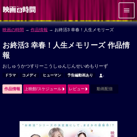
映画の時間
→
作品情報
→ お終活3 幸春！人生メモリーズ
お終活3 幸春！人生メモリーズ 作品情
報
おしゅうかつすりーこうしゅんじんせいめもりーず
ドラマ
コメディ
ヒューマン
予告編動画あり
-
作品情報
上映館/スケジュール
レビュー
動画配信