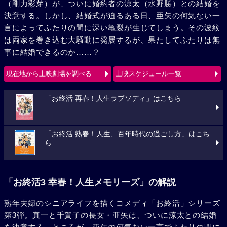
（剛力彩芽）が、ついに婚約者の涼太（水野勝）との結婚を
決意する。しかし、結婚式が迫るある日、亜矢の何気ない一
言によってふたりの間に深い亀裂が生じてしまう。その波紋
は両家を巻き込む大騒動に発展するが、果たしてふたりは無
事に結婚できるのか……？
現在地から上映劇場を調べる
上映スケジュール一覧
「お終活 再春！人生ラプソディ」はこちら
「お終活 熟春！人生、百年時代の過ごし方」はこち
ら
「お終活3 幸春！人生メモリーズ」の解説
熟年夫婦のシニアライフを描くコメディ「お終活」シリーズ
第3弾。真一と千賀子の長女・亜矢は、ついに涼太との結婚