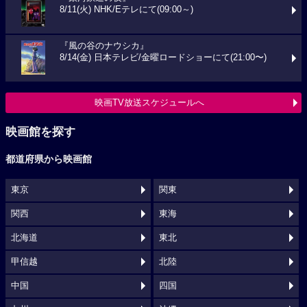
8/11(火) NHK/Eテレにて(09:00～)
『風の谷のナウシカ』
8/14(金) 日本テレビ/金曜ロードショーにて(21:00〜)
映画TV放送スケジュールへ
映画館を探す
都道府県から映画館
東京
関東
関西
東海
北海道
東北
甲信越
北陸
中国
四国