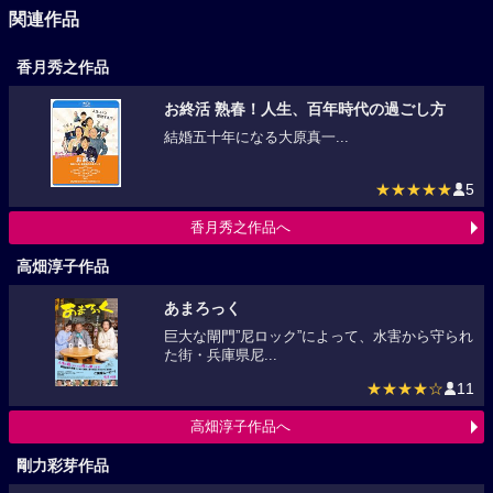
関連作品
香月秀之作品
お終活 熟春！人生、百年時代の過ごし方
結婚五十年になる大原真一...
★★★★★
5
香月秀之作品へ
高畑淳子作品
あまろっく
巨大な閘門”尼ロック”によって、水害から守られ
た街・兵庫県尼...
★★★★☆
11
高畑淳子作品へ
剛力彩芽作品