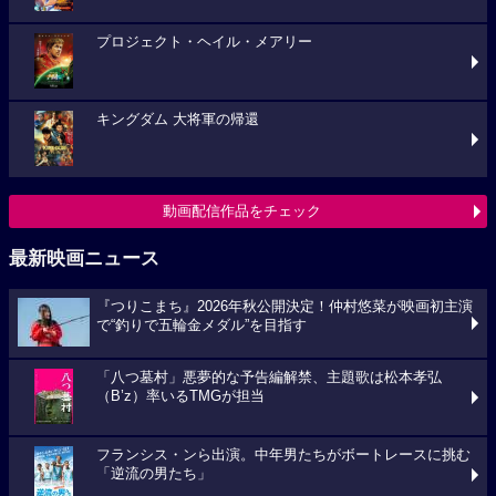
プロジェクト・ヘイル・メアリー
キングダム 大将軍の帰還
動画配信作品をチェック
最新映画ニュース
『つりこまち』2026年秋公開決定！仲村悠菜が映画初主演
で“釣りで五輪金メダル”を目指す
「八つ墓村」悪夢的な予告編解禁、主題歌は松本孝弘
（B’z）率いるTMGが担当
フランシス・ンら出演。中年男たちがボートレースに挑む
「逆流の男たち」