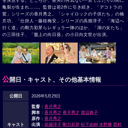
を決意する。ところが、亜矢の何気ない一言でふたりの間に
亀裂が生まれ……。監督は前2作に引き続き、「デコトラの
鷲」シリーズの香月秀之。「シャイロックの子供たち」の橋
爪功、「仕掛人・藤枝梅安」シリーズの高畑淳子、「海辺へ
行く道」の剛力彩芽らレギュラー陣のほか、「湖の女たち」
の三田佳子、「盤上の向日葵」の小日向文世が出演。
公
開日・キャスト、その他基本情報
公開日
2026年5月29日
監督
：
香月秀之
脚本
：
香月秀之
香月秀之
渡辺典子
原作
：
香月秀之
キャスト
出演
：
高畑淳子
剛力彩芽
松下由樹
水野勝
西村