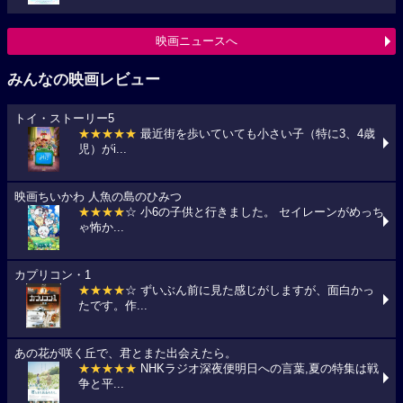
映画ニュースへ
みんなの映画レビュー
トイ・ストーリー5
★★★★★
最近街を歩いていても小さい子（特に3、4歳
児）がi...
映画ちいかわ 人魚の島のひみつ
★★★★
☆ 小6の子供と行きました。 セイレーンがめっち
ゃ怖か...
カプリコン・1
★★★★
☆ ずいぶん前に見た感じがしますが、面白かっ
たです。作...
あの花が咲く丘で、君とまた出会えたら。
★★★★★
NHKラジオ深夜便明日への言葉,夏の特集は戦
争と平...