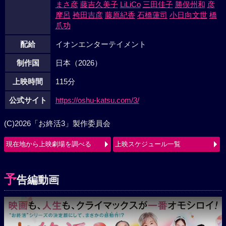
まさ彦
藤吉久美子
LiLiCo
三田佳子
勝俣州和
彦
摩呂
袴田吉彦
藤原紀香
石橋蓮司
小日向文世
橋
爪功
配給
イオンエンターテイメント
制作国
日本（2026）
上映時間
115分
公式サイト
https://oshu-katsu.com/3/
(C)2026「お終活3」製作委員会
現在地から上映劇場を調べる
上映スケジュール一覧
予
告編動画