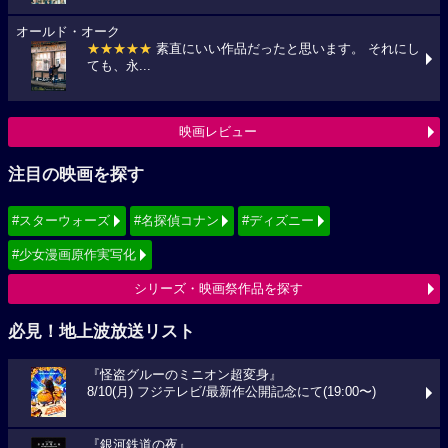
オールド・オーク
★★★★★
素直にいい作品だったと思います。 それにし
ても、永...
映画レビュー
注目の映画を探す
#スターウォーズ
#名探偵コナン
#ディズニー
#少女漫画原作実写化
シリーズ・映画祭作品を探す
必見！地上波放送リスト
『怪盗グルーのミニオン超変身』
8/10(月) フジテレビ/最新作公開記念にて(19:00〜)
『銀河鉄道の夜』