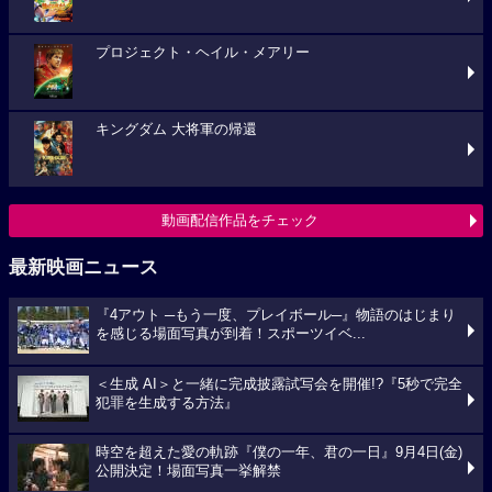
プロジェクト・ヘイル・メアリー
キングダム 大将軍の帰還
動画配信作品をチェック
最新映画ニュース
『4アウト ─もう一度、プレイボール─』物語のはじまり
を感じる場面写真が到着！スポーツイベ...
＜生成 AI＞と一緒に完成披露試写会を開催!?『5秒で完全
犯罪を生成する方法』
時空を超えた愛の軌跡『僕の一年、君の一日』9月4日(金)
公開決定！場面写真一挙解禁