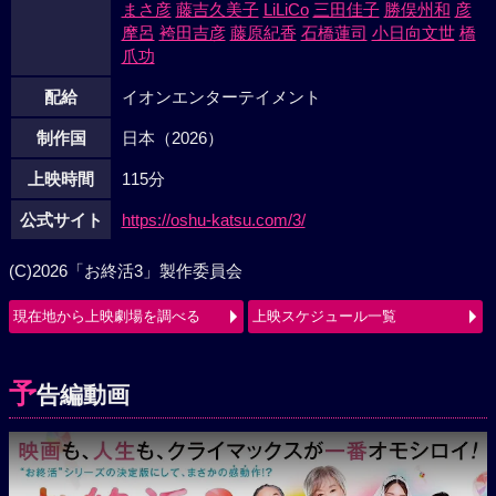
まさ彦
藤吉久美子
LiLiCo
三田佳子
勝俣州和
彦
摩呂
袴田吉彦
藤原紀香
石橋蓮司
小日向文世
橋
爪功
配給
イオンエンターテイメント
制作国
日本（2026）
上映時間
115分
公式サイト
https://oshu-katsu.com/3/
(C)2026「お終活3」製作委員会
現在地から上映劇場を調べる
上映スケジュール一覧
予
告編動画