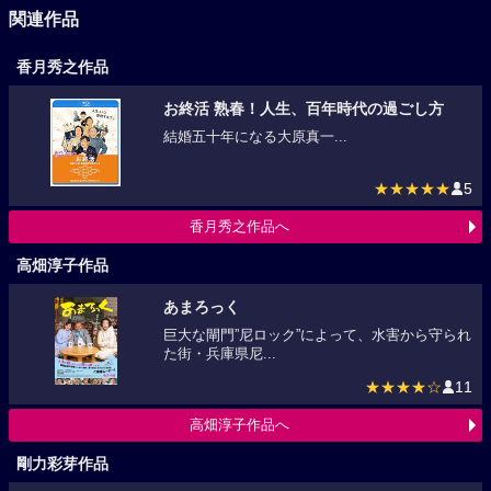
関連作品
香月秀之作品
お終活 熟春！人生、百年時代の過ごし方
結婚五十年になる大原真一...
★★★★★
5
香月秀之作品へ
高畑淳子作品
あまろっく
巨大な閘門”尼ロック”によって、水害から守られ
た街・兵庫県尼...
★★★★☆
11
高畑淳子作品へ
剛力彩芽作品