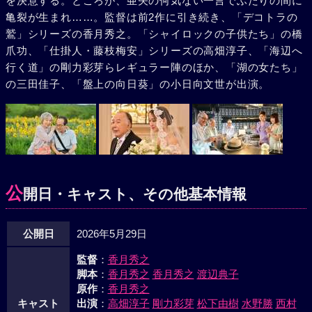
を決意する。ところが、亜矢の何気ない一言でふたりの間に
亀裂が生まれ……。監督は前2作に引き続き、「デコトラの
鷲」シリーズの香月秀之。「シャイロックの子供たち」の橋
爪功、「仕掛人・藤枝梅安」シリーズの高畑淳子、「海辺へ
行く道」の剛力彩芽らレギュラー陣のほか、「湖の女たち」
の三田佳子、「盤上の向日葵」の小日向文世が出演。
公
開日・キャスト、その他基本情報
公開日
2026年5月29日
監督
：
香月秀之
脚本
：
香月秀之
香月秀之
渡辺典子
原作
：
香月秀之
キャスト
出演
：
高畑淳子
剛力彩芽
松下由樹
水野勝
西村