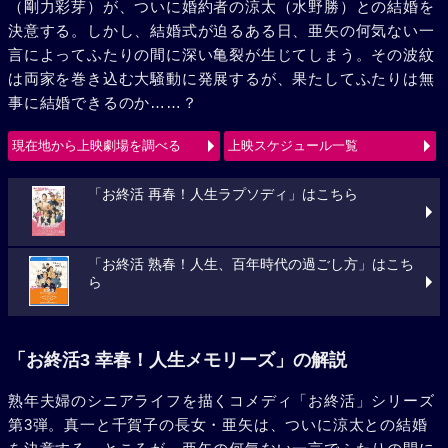
（剛力彩芽）が、ついに婚約者の涼太（水野勝）との結婚を
決意する。しかし、結婚式が迫るある日、亜矢の何気ない一
言によってふたりの間に深い亀裂が生じてしまう。その波紋
は両家を巻き込む大騒動に発展するが、果たしてふたりは無
事に結婚できるのか……？
現在地から上映劇場を調べる
上映スケジュール一覧
「お終活 再春！人生ラプソディ」はこちら
「お終活 熟春！人生、百年時代の過ごし方」はこち
ら
「お終活3 幸春！人生メモリーズ」の解説
熟年夫婦のシニアライフを描くコメディ「お終活」シリーズ
第3弾。真一と千賀子の長女・亜矢は、ついに涼太との結婚