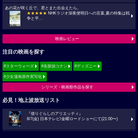
あの花が咲く丘で、君とまた出会えたら。
★★★★★
NHKラジオ深夜便明日への言葉,夏の特集は戦
争と平...
映画レビュー
注目の映画を探す
#スターウォーズ
#名探偵コナン
#ディズニー
#少女漫画原作実写化
シリーズ・映画祭作品を探す
必見！地上波放送リスト
『借りぐらしのアリエッティ』
8/7(金) 日本テレビ/金曜ロードショーにて(21:00〜)
『怪盗グルーのミニオン超変身』