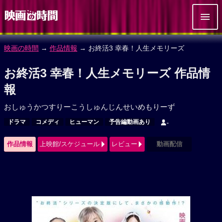
映画の時間
→
作品情報
→ お終活3 幸春！人生メモリーズ
お終活3 幸春！人生メモリーズ 作品情
報
おしゅうかつすりーこうしゅんじんせいめもりーず
ドラマ
コメディ
ヒューマン
予告編動画あり
-
作品情報
上映館/スケジュール
レビュー
動画配信